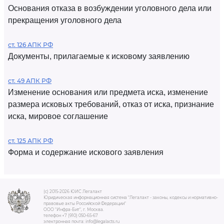
Основания отказа в возбуждении уголовного дела или
прекращения уголовного дела
ст. 126 АПК РФ
Документы, прилагаемые к исковому заявлению
ст. 49 АПК РФ
Изменение основания или предмета иска, изменение
размера исковых требований, отказ от иска, признание
иска, мировое соглашение
ст. 125 АПК РФ
Форма и содержание искового заявления
(c) 2015-2026 ЮИС Легалакт
Юридическая информационная система "Легалакт - законы, кодексы и нормативно-
правовые акты Российской Федерации"
ООО "Инфра-Бит", г. Москва.
телефон +7 (910) 050-65-67
электронная почта: info@legalacts.ru