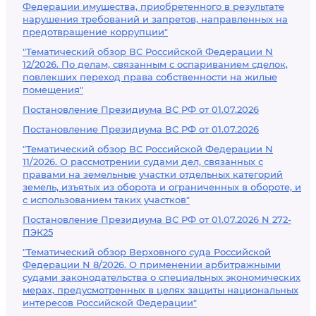
Федерации имущества, приобретенного в результате
нарушения требований и запретов, направленных на
предотвращение коррупции"
"Тематический обзор ВС Российской Федерации N
12/2026. По делам, связанным с оспариванием сделок,
повлекших переход права собственности на жилые
помещения"
Постановление Президиума ВС РФ от 01.07.2026
Постановление Президиума ВС РФ от 01.07.2026
"Тематический обзор ВС Российской Федерации N
11/2026. О рассмотрении судами дел, связанных с
правами на земельные участки отдельных категорий
земель, изъятых из оборота и ограниченных в обороте, и
с использованием таких участков"
Постановление Президиума ВС РФ от 01.07.2026 N 272-
ПЭК25
"Тематический обзор Верховного суда Российской
Федерации N 8/2026. О применении арбитражными
судами законодательства о специальных экономических
мерах, предусмотренных в целях защиты национальных
интересов Российской Федерации"