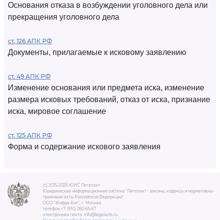
Основания отказа в возбуждении уголовного дела или
прекращения уголовного дела
ст. 126 АПК РФ
Документы, прилагаемые к исковому заявлению
ст. 49 АПК РФ
Изменение основания или предмета иска, изменение
размера исковых требований, отказ от иска, признание
иска, мировое соглашение
ст. 125 АПК РФ
Форма и содержание искового заявления
(c) 2015-2026 ЮИС Легалакт
Юридическая информационная система "Легалакт - законы, кодексы и нормативно-
правовые акты Российской Федерации"
ООО "Инфра-Бит", г. Москва.
телефон +7 (910) 050-65-67
электронная почта: info@legalacts.ru