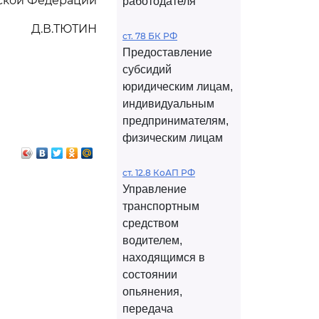
йской Федерации
работодателя
Д.В.ТЮТИН
ст. 78 БК РФ
Предоставление
субсидий
юридическим лицам,
индивидуальным
предпринимателям,
физическим лицам
ст. 12.8 КоАП РФ
Управление
транспортным
средством
водителем,
находящимся в
состоянии
опьянения,
передача