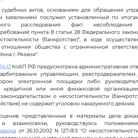
з судебных актов, основанием для обращения упра
 заявлением послужил установленный по итога
ивного расследования факт несоблюдения
ебований пункта 8 статьи 28 Федерального закона 
остоятельности (банкротстве)", в ходе осуществл
 отношении общества с ограниченной ответств
она г. Рязани".
14.13
КоАП РФ предусмотрена административная отв
арбитражным управляющим, реестродержателем,
атором электронной площадки либо руководите
 кредитной или иной финансовой организации
законодательством о несостоятельности (банкротст
ействие) не содержит уголовно наказуемого деяния.
оценив представленные в материалы дела доказ
и и взаимосвязи, руководствуясь положен
закона
от 26.10.2002 N 127-ФЗ "О несостоятельности