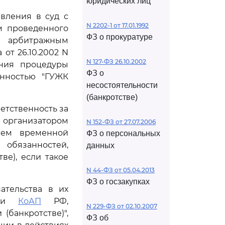
юридических лиц
вления в суд с
N 2202-1 от 17.01.1992
м проведенного
ФЗ о прокуратуре
 арбитражным
от 26.10.2002 N
N 127-ФЗ 26.10.2002
ения процедуры
ФЗ о
енностью "ГУЖК
несостоятельности
(банкротстве)
етственность за
 организатором
N 152-ФЗ от 27.07.2006
лем временной
ФЗ о персональных
 обязанностей,
данных
ве), если такое
N 44-ФЗ от 05.04.2013
ФЗ о госзакупках
ательства в их
иями
КоАП
РФ,
N 229-ФЗ от 02.10.2007
 (банкротстве)",
ФЗ об