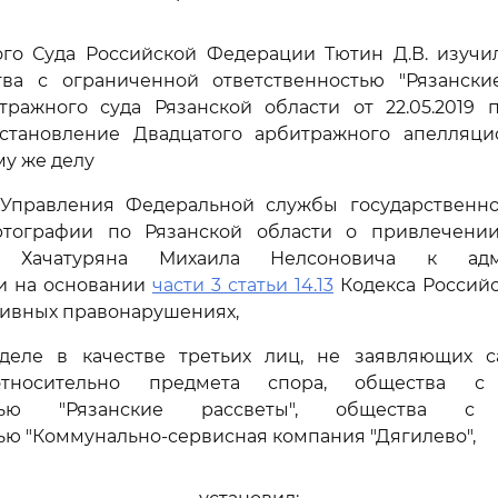
ого Суда Российской Федерации Тютин Д.В. изучи
ва с ограниченной ответственностью "Рязански
ражного суда Рязанской области от 22.05.2019 
остановление Двадцатого арбитражного апелляци
му же делу
Управления Федеральной службы государственно
ртографии по Рязанской области о привлечени
о Хачатуряна Михаила Нелсоновича к адми
ти на основании
части 3 статьи 14.13
Кодекса Россий
тивных правонарушениях,
деле в качестве третьих лиц, не заявляющих с
относительно предмета спора, общества с 
остью "Рязанские рассветы", общества с 
ью "Коммунально-сервисная компания "Дягилево",