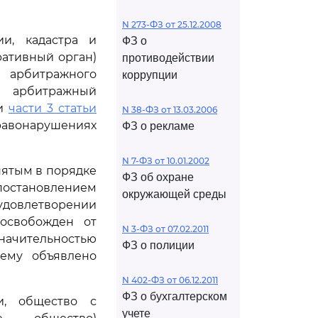
N 273-ФЗ от 25.12.2008
ии, кадастра и
ФЗ о
ративный орган)
противодействии
 арбитражного
коррупции
- арбитражный
ии
части 3 статьи
N 38-ФЗ от 13.03.2006
авонарушениях
ФЗ о рекламе
N 7-ФЗ от 10.01.2002
нятым в порядке
ФЗ об охране
остановлением
окружающей среды
 удовлетворении
освобожден от
N 3-ФЗ от 07.02.2011
чительностью
ФЗ о полиции
щему объявлено
N 402-ФЗ от 06.12.2011
ФЗ о бухгалтерском
и, общество с
учете