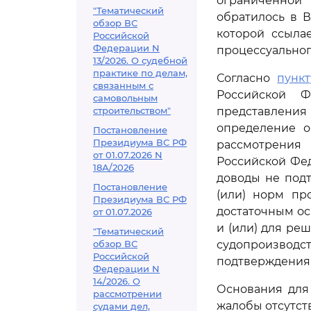
ограниченной 
"Тематический
обратилось в 
обзор ВС
которой ссыла
Российской
Федерации N
процессуальног
13/2026. О судебной
практике по делам,
Согласно
пункт
связанным с
Российской Ф
самовольным
строительством"
представлени
определение о
Постановление
Президиума ВС РФ
рассмотрения
от 01.07.2026 N
Российской Фе
18А/2026
доводы не под
Постановление
(или) норм пр
Президиума ВС РФ
достаточным ос
от 01.07.2026
и (или) для ре
"Тематический
обзор ВС
судопроизводс
Российской
подтверждения 
Федерации N
14/2026. О
Основания для
рассмотрении
жалобы отсутст
судами дел,