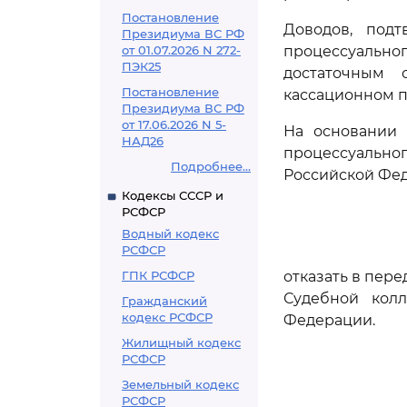
Постановление
Доводов, под
Президиума ВС РФ
от 01.07.2026 N 272-
процессуально
ПЭК25
достаточным 
Постановление
кассационном п
Президиума ВС РФ
от 17.06.2026 N 5-
На основании 
НАД26
процессуальн
Подробнее...
Российской Фе
Кодексы СССР и
РСФСР
Водный кодекс
РСФСР
ГПК РСФСР
отказать в пер
Судебной кол
Гражданский
кодекс РСФСР
Федерации.
Жилищный кодекс
РСФСР
Земельный кодекс
РСФСР