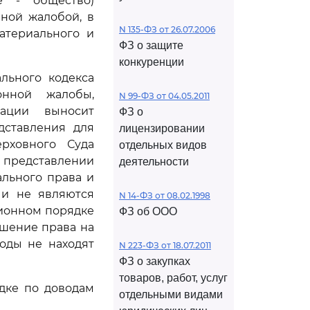
ее - общество)
ной жалобой, в
N 135-ФЗ от 26.07.2006
атериального и
ФЗ о защите
конкуренции
льного кодекса
онной жалобы,
N 99-ФЗ от 04.05.2011
рации выносит
ФЗ о
дставления для
лицензировании
рховного Суда
отдельных видов
 представлении
деятельности
льного права и
 и не являются
N 14-ФЗ от 08.02.1998
ционном порядке
ФЗ об ООО
ушение права на
оды не находят
N 223-ФЗ от 18.07.2011
ФЗ о закупках
товаров, работ, услуг
дке по доводам
отдельными видами