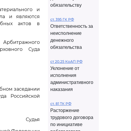
обязательству
териального и
ела и являются
ст. 395 ГК РФ
ебных актов в
Ответственность за
неисполнение
денежного
Арбитражного
обязательства
рховного Суда
ст 20.25 КоАП РФ
Уклонение от
исполнения
административного
ебном заседании
наказания
да Российской
ст. 81 ТК РФ
Расторжение
трудового договора
Судья
по инициативе