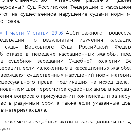
ответственностью "Рязанские рассветы" (дал
Верховный Суд Российской Федерации с кассацион
ется на существенное нарушение судами норм м
о права.
у 1 части 7 статьи 291.6
Арбитражного процессуа
едерации по результатам изучения кассаци
я судья Верховного Суда Российской Феде
б отказе в передаче кассационных жалобы, пре
 в судебном заседании Судебной коллегии Ве
дерации, если изложенные в кассационных жалобе,
тверждают существенных нарушений норм материа
оцессуального права, повлиявших на исход дела,
нованием для пересмотра судебных актов в касса
шения вопроса о присуждении компенсации за нар
тво в разумный срок, а также если указанные дов
в материалах дела.
 пересмотра судебных актов в кассационном поря
вуют.