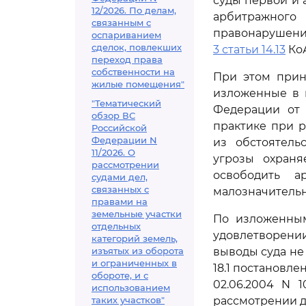
суды первой и 
12/2026. По делам,
арбитражног
связанным с
правонарушени
оспариванием
сделок, повлекших
3 статьи 14.13
Ко
переход права
собственности на
При этом при
жилые помещения"
изложенные в 
"Тематический
Федерации от 
обзор ВС
практике при 
Российской
Федерации N
из обстоятель
11/2026. О
угрозы охран
рассмотрении
освободить а
судами дел,
связанных с
малозначительн
правами на
земельные участки
По изложенным
отдельных
удовлетворени
категорий земель,
изъятых из оборота
выводы суда не
и ограниченных в
18.1 постановл
обороте, и с
02.06.2004 N 
использованием
таких участков"
рассмотрении д