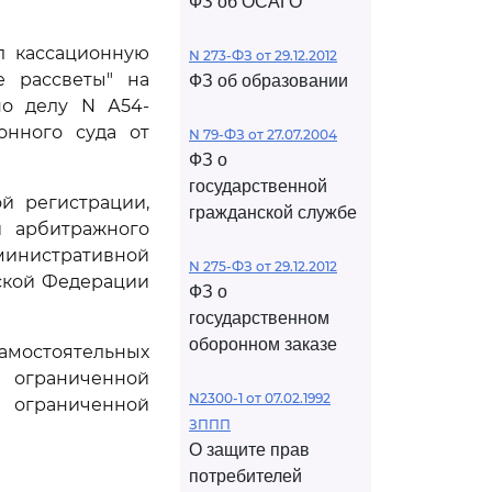
ФЗ об ОСАГО
л кассационную
N 273-ФЗ от 29.12.2012
е рассветы" на
ФЗ об образовании
по делу N А54-
онного суда от
N 79-ФЗ от 27.07.2004
ФЗ о
государственной
й регистрации,
гражданской службе
и арбитражного
нистративной
N 275-ФЗ от 29.12.2012
ской Федерации
ФЗ о
государственном
оборонном заказе
амостоятельных
ограниченной
N2300-1 от 07.02.1992
ограниченной
ЗППП
О защите прав
потребителей