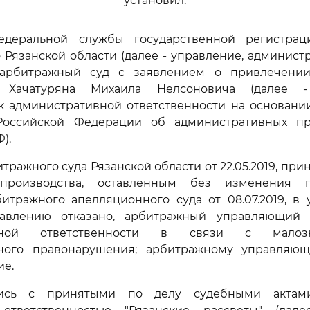
установил:
деральной службы государственной регистрац
 Рязанской области (далее - управление, админист
 арбитражный суд с заявлением о привлечении
 Хачатуряна Михаила Нелсоновича (далее 
к административной ответственности на основан
оссийской Федерации об административных пр
).
ражного суда Рязанской области от 22.05.2019, при
производства, оставленным без изменения п
итражного апелляционного суда от 08.07.2019, в
равлению отказано, арбитражный управляющий 
ивной ответственности в связи с малозна
ного правонарушения; арбитражному управляю
ие.
ись с принятыми по делу судебными актам