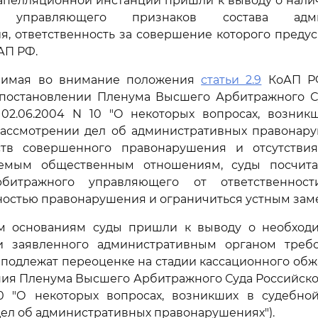
апелляционной инстанций пришли к выводу о нали
о управляющего признаков состава админ
я, ответственность за совершение которого преду
АП РФ.
нимая во внимание положения
статьи 2.9
КоАП РФ
постановлении Пленума Высшего Арбитражного С
02.06.2004 N 10 "О некоторых вопросах, возник
рассмотрении дел об административных правонаруш
ств совершенного правонарушения и отсутстви
яемым общественным отношениям, суды посчит
рбитражного управляющего от ответственно
остью правонарушения и ограничиться устным зам
 основаниям суды пришли к выводу о необходи
и заявленного административным органом треб
 подлежат переоценке на стадии кассационного обж
ения Пленума Высшего Арбитражного Суда Российск
10 "О некоторых вопросах, возникших в судебно
ел об административных правонарушениях").