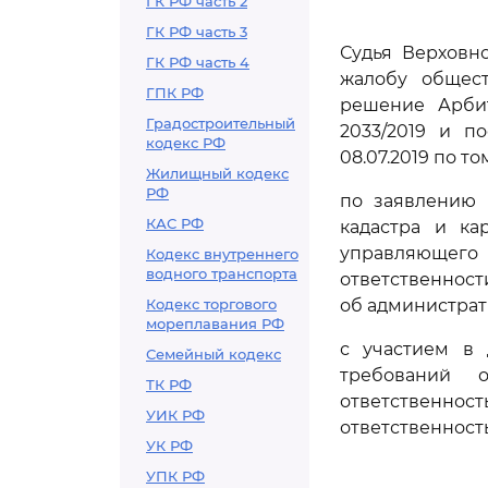
ГК РФ часть 2
ГК РФ часть 3
Судья Верховн
ГК РФ часть 4
жалобу общест
ГПК РФ
решение Арбит
Градостроительный
2033/2019 и п
кодекс РФ
08.07.2019 по то
Жилищный кодекс
РФ
по заявлению 
КАС РФ
кадастра и ка
управляющег
Кодекс внутреннего
водного транспорта
ответственнос
Кодекс торгового
об администра
мореплавания РФ
с участием в 
Семейный кодекс
требований 
ТК РФ
ответственн
УИК РФ
ответственност
УК РФ
УПК РФ