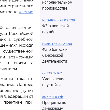
чии в действиях
исполнительном
истративного
производстве
смотрена
частью
N 53-ФЗ от 28.03.1998
ФЗ о воинской
, разъяснения,
службе
уда Российской
ших в судебной
N 395-1 от 02.12.1990
ениях", исходя
ФЗ о банках и
я существенной
банковской
али возможным
деятельности
сти в связи с
ечанием.
ст. 333 ГК РФ
мости отказа в
Уменьшение
ования. Данные
неустойки
алования (пункт
ой Федерации от
ст. 317.1 ГК РФ
й практике при
Проценты по
денежному