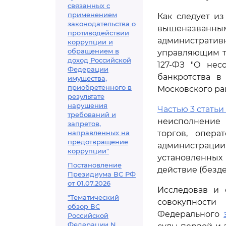
связанных с
применением
Как следует и
законодательства о
вышеназванным
противодействии
администрат
коррупции и
обращением в
управляющим тр
доход Российской
127-ФЗ "О нес
Федерации
банкротства в
имущества,
приобретенного в
Московского рай
результате
нарушения
Частью 3 статьи 
требований и
неисполнение 
запретов,
направленных на
торгов, опер
предотвращение
администрации
коррупции"
установленных 
Постановление
действие (безд
Президиума ВС РФ
от 01.07.2026
Исследовав и 
"Тематический
совокупност
обзор ВС
Федерального
Российской
Федерации N