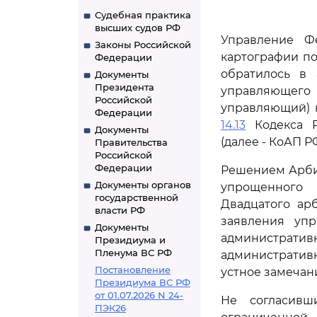
Судебная практика
высших судов РФ
Управление Фе
Законы Российской
картографии по
Федерации
обратилось в
Документы
Президента
управляющего
Российской
управляющий) 
Федерации
14.13
Кодекса Р
Документы
(далее - КоАП РФ
Правительства
Российской
Федерации
Решением Арбит
Документы органов
упрощенного 
государственной
Двадцатого арб
власти РФ
заявления уп
Документы
администрат
Президиума и
Пленума ВС РФ
административ
Постановление
устное замечан
Президиума ВС РФ
от 01.07.2026 N 24-
Не согласивш
ПЭК26