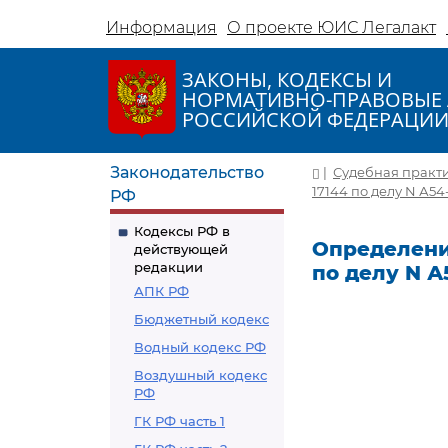
Информация
О проекте ЮИС Легалакт
ЗАКОНЫ, КОДЕКСЫ И
НОРМАТИВНО-ПРАВОВЫЕ 
РОССИЙСКОЙ ФЕДЕРАЦИ
Законодательство
|
Судебная практ
17144 по делу N А54
РФ
Кодексы РФ в
Определение
действующей
редакции
по делу N А
АПК РФ
Бюджетный кодекс
Водный кодекс РФ
Воздушный кодекс
РФ
ГК РФ часть 1