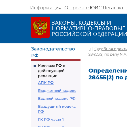
Информация
О проекте ЮИС Легалакт
ЗАКОНЫ, КОДЕКСЫ И
НОРМАТИВНО-ПРАВОВЫЕ 
РОССИЙСКОЙ ФЕДЕРАЦИ
Законодательство
|
Судебная практ
28455(2) по делу N А
РФ
Кодексы РФ в
Определение
действующей
редакции
28455(2) по 
АПК РФ
Бюджетный кодекс
Водный кодекс РФ
Воздушный кодекс
РФ
ГК РФ часть 1