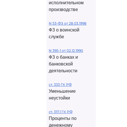
исполнительном
производстве
N 53-ФЗ от 28.03.1998
ФЗ о воинской
службе
N 395-1 от 02.12.1990
ФЗ о банках и
банковской
деятельности
ст. 333 ГК РФ
Уменьшение
неустойки
ст. 317.1 ГК РФ
Проценты по
денежному