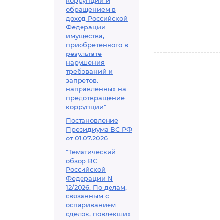
коррупции и
обращением в
доход Российской
Федерации
имущества,
приобретенного в
----------------------
результате
нарушения
требований и
запретов,
направленных на
предотвращение
коррупции"
Постановление
Президиума ВС РФ
от 01.07.2026
"Тематический
обзор ВС
Российской
Федерации N
12/2026. По делам,
связанным с
оспариванием
сделок, повлекших