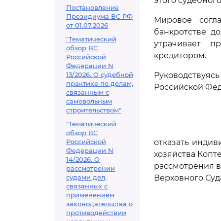
этого судебного
Постановление
Президиума ВС РФ
Мировое согл
от 01.07.2026
банкротстве д
"Тематический
утрачивает п
обзор ВС
кредитором.
Российской
Федерации N
13/2026. О судебной
Руководствуя
практике по делам,
Российской Фед
связанным с
самовольным
строительством"
"Тематический
обзор ВС
Российской
отказать индив
Федерации N
хозяйства Копт
14/2026. О
рассмотрения в
рассмотрении
судами дел,
Верховного Суд
связанных с
применением
законодательства о
противодействии