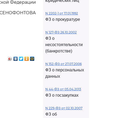
юридических лиц
ской Федерации
КСЕНОФОНТОВА
N 2202-1 от 17.01.1992
ФЗ о прокуратуре
N 127-ФЗ 26.10.2002
ФЗ о
несостоятельности
(банкротстве)
N 152-ФЗ от 27.07.2006
ФЗ о персональных
данных
N 44-ФЗ от 05.04.2013
ФЗ о госзакупках
N 229-ФЗ от 02.10.2007
ФЗ об