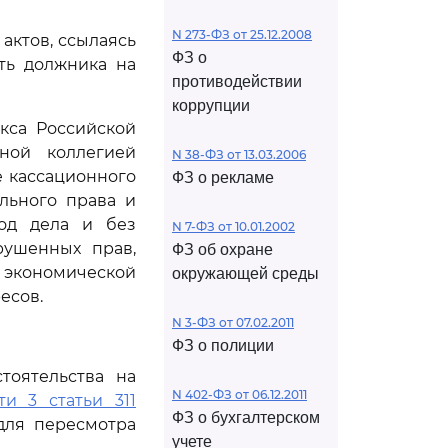
N 273-ФЗ от 25.12.2008
актов, ссылаясь
ФЗ о
ть должника на
противодействии
коррупции
кса Российской
ной коллегией
N 38-ФЗ от 13.03.2006
е кассационного
ФЗ о рекламе
льного права и
ход дела и без
N 7-ФЗ от 10.01.2002
рушенных прав,
ФЗ об охране
й экономической
окружающей среды
есов.
N 3-ФЗ от 07.02.2011
ФЗ о полиции
тоятельства на
N 402-ФЗ от 06.12.2011
ти 3 статьи 311
ФЗ о бухгалтерском
для пересмотра
учете