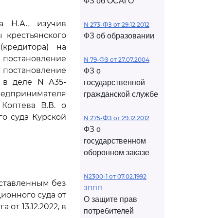
ФЗ об ОСАГО
 Н.А., изучив
N 273-ФЗ от 29.12.2012
 крестьянского
ФЗ об образовании
(кредитора) на
 постановление
N 79-ФЗ от 27.07.2004
и постановление
ФЗ о
е в деле N А35-
государственной
предпринимателя
гражданской службе
Коптева В.В. о
о суда Курской
N 275-ФЗ от 29.12.2012
ФЗ о
государственном
оборонном заказе
N2300-1 от 07.02.1992
оставленным без
ЗППП
ионного суда от
О защите прав
от 13.12.2022, в
потребителей