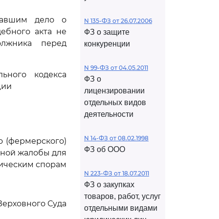
вавшим дело о
N 135-ФЗ от 26.07.2006
ебного акта не
ФЗ о защите
олжника перед
конкуренции
N 99-ФЗ от 04.05.2011
ьного кодекса
ФЗ о
ции
лицензировании
отдельных видов
деятельности
N 14-ФЗ от 08.02.1998
о (фермерского)
ФЗ об ООО
нной жалобы для
мическим спорам
N 223-ФЗ от 18.07.2011
ФЗ о закупках
товаров, работ, услуг
Верховного Суда
отдельными видами