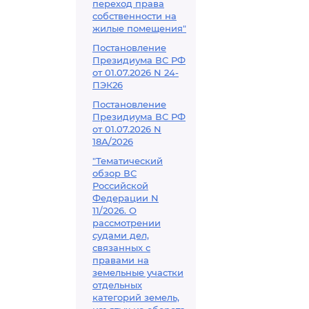
переход права
собственности на
жилые помещения"
Постановление
Президиума ВС РФ
от 01.07.2026 N 24-
ПЭК26
Постановление
Президиума ВС РФ
от 01.07.2026 N
18А/2026
"Тематический
обзор ВС
Российской
Федерации N
11/2026. О
рассмотрении
судами дел,
связанных с
правами на
земельные участки
отдельных
категорий земель,