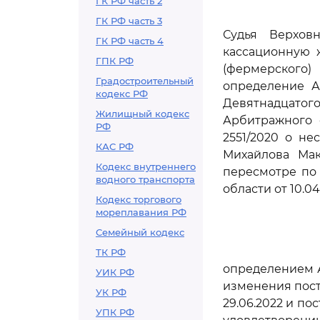
ГК РФ часть 2
ГК РФ часть 3
Судья Верхов
ГК РФ часть 4
кассационную 
ГПК РФ
(фермерского)
Градостроительный
определение А
кодекс РФ
Девятнадцатого
Жилищный кодекс
Арбитражного с
РФ
2551/2020 о не
КАС РФ
Михайлова Мак
Кодекс внутреннего
пересмотре по
водного транспорта
области от 10.04
Кодекс торгового
мореплавания РФ
Семейный кодекс
ТК РФ
определением А
УИК РФ
изменения пост
УК РФ
29.06.2022 и по
УПК РФ