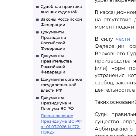
удовлетворении
Судебная практика
высших судов РФ
В кассационной
Законы Российской
на отсутствие
Федерации
момент подачи 
Документы
Президента
В силу
части 1
Российской
Федерации ос
Федерации
Верховного Суд
Документы
производства 
Правительства
Российской
(или) норм пр
Федерации
устранения ко
Документы органов
свобод, законн
государственной
деятельности, 
власти РФ
Документы
Таких основани
Президиума и
Пленума ВС РФ
Суды правильн
Постановление
Президиума ВС РФ
существо опре
от 01.07.2026 N 272-
Арбитражного 
ПЭК25