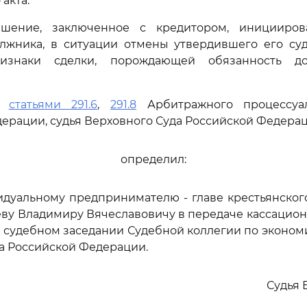
 акта.
ашение, заключенное с кредитором, иницииро
олжника, в ситуации отмены утвердившего его суд
ризнаки сделки, порождающей обязанность д
сь
статьями 291.6
,
291.8
Арбитражного процессуал
ерации, судья Верховного Суда Российской Федера
определил:
идуальному предпринимателю - главе крестьянског
еву Владимиру Вячеславовичу в передаче кассацио
 судебном заседании Судебной коллегии по эконо
а Российской Федерации.
Судья 