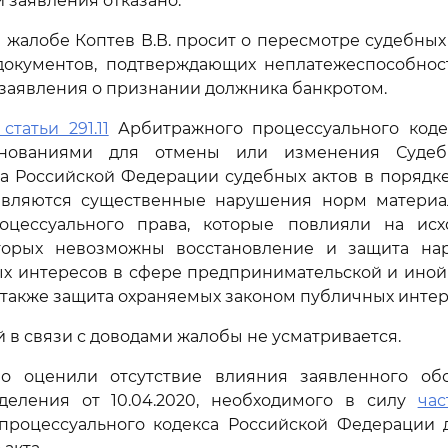
 заявления отказано.
 жалобе Коптев В.В. просит о пересмотре судебных 
 документов, подтверждающих неплатежеспособнос
заявления о признании должника банкротом.
 статьи 291.11
Арбитражного процессуального коде
нованиями для отмены или изменения Судеб
а Российской Федерации судебных актов в порядк
являются существенные нарушения норм материа
оцессуального права, которые повлияли на ис
торых невозможны восстановление и защита на
ых интересов в сфере предпринимательской и ино
а также защита охраняемых законом публичных интер
й в связи с доводами жалобы не усматривается.
о оценили отсутствие влияния заявленного обс
деления от 10.04.2020, необходимого в силу
час
процессуального кодекса Российской Федерации 