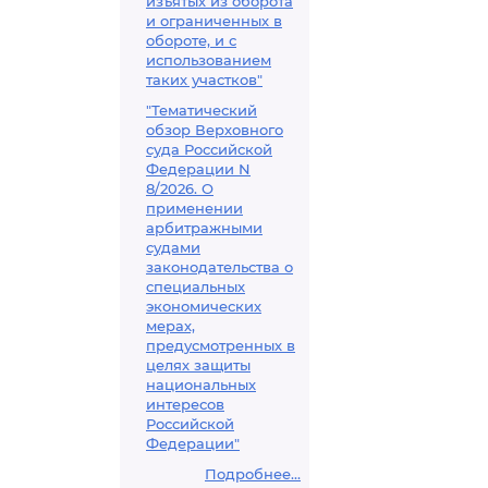
изъятых из оборота
и ограниченных в
обороте, и с
использованием
таких участков"
"Тематический
обзор Верховного
суда Российской
Федерации N
8/2026. О
применении
арбитражными
судами
законодательства о
специальных
экономических
мерах,
предусмотренных в
целях защиты
национальных
интересов
Российской
Федерации"
Подробнее...