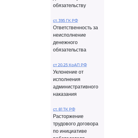
обязательству
ст. 395 ГК РФ
Ответственность за
неисполнение
денежного
обязательства
ст 20.25 КоАП РФ
Уклонение от
исполнения
административного
наказания
ст. 81 ТК РФ
Расторжение
трудового договора
по инициативе