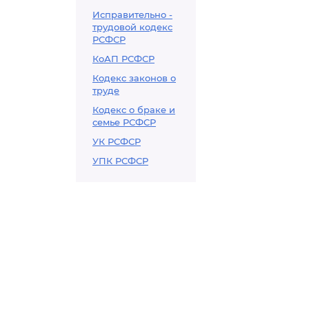
Исправительно -
трудовой кодекс
РСФСР
КоАП РСФСР
Кодекс законов о
труде
Кодекс о браке и
семье РСФСР
УК РСФСР
УПК РСФСР