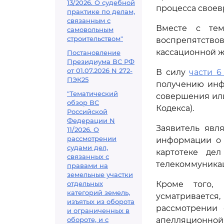
13/2026. О судебной
процесса своев
практике по делам,
связанным с
Вместе с тем
самовольным
строительством"
воспрепятство
кассационной ж
Постановление
Президиума ВС РФ
от 01.07.2026 N 272-
В силу
части 6 
ПЭК25
получению инф
"Тематический
совершения или
обзор ВС
Кодекса).
Российской
Федерации N
Заявитель явл
11/2026. О
рассмотрении
информации о 
судами дел,
картотеке де
связанных с
телекоммуникац
правами на
земельные участки
отдельных
Кроме того, 
категорий земель,
усматривается
изъятых из оборота
рассмотрении 
и ограниченных в
обороте, и с
апелляционной 