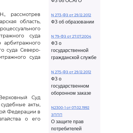
ФЗ об ОСАГО
., рассмотрев
N 273-ФЗ от 29.12.2012
рская область,
ФЗ об образовании
роцессуального
тражного суда
N 79-ФЗ от 27.07.2004
о арбитражного
ФЗ о
го суда Северо-
государственной
битражного суда
гражданской службе
N 275-ФЗ от 29.12.2012
ФЗ о
государственном
оборонном заказе
 Верховный Суд
судебные акты,
N2300-1 от 07.02.1992
кой Федерации в
ЗППП
атайства о его
О защите прав
потребителей