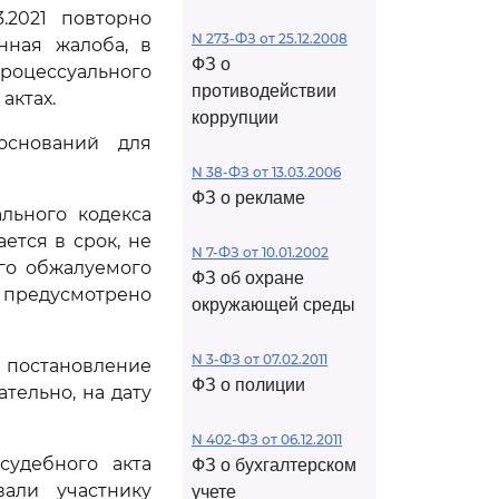
3.2021 повторно
N 273-ФЗ от 25.12.2008
нная жалоба, в
ФЗ о
роцессуального
противодействии
актах.
коррупции
 оснований для
N 38-ФЗ от 13.03.2006
ФЗ о рекламе
льного кодекса
ется в срок, не
N 7-ФЗ от 10.01.2002
го обжалуемого
ФЗ об охране
 предусмотрено
окружающей среды
N 3-ФЗ от 07.02.2011
 постановление
ФЗ о полиции
ательно, на дату
N 402-ФЗ от 06.12.2011
судебного акта
ФЗ о бухгалтерском
вали участнику
учете