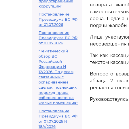
предотвращение
возврата жало
коррупции"
самостоятельн
Постановление
срока. Подача
Президиума ВС РФ
от 01.07.2026
подачи жалобы 
Постановление
Лица, участвую
Президиума ВС РФ
от 01.07.2026
несовершения и
"Тематический
Так как касса
обзор ВС
Российской
текстом кассац
Федерации N
12/2026. По делам,
Вопрос о возв
связанным с
абзаца 2 пунк
оспариванием
сделок, повлекших
решается тольк
переход права
собственности на
Руководствуяс
жилые помещения"
Постановление
Президиума ВС РФ
от 01.07.2026 N
18А/2026