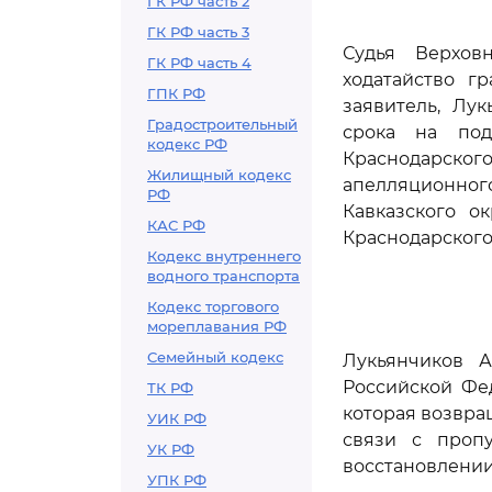
ГК РФ часть 2
ГК РФ часть 3
Судья Верхов
ГК РФ часть 4
ходатайство г
ГПК РФ
заявитель, Лу
Градостроительный
срока на под
кодекс РФ
Краснодарског
Жилищный кодекс
апелляционного
РФ
Кавказского ок
КАС РФ
Краснодарского
Кодекс внутреннего
водного транспорта
Кодекс торгового
мореплавания РФ
Семейный кодекс
Лукьянчиков А
Российской Фе
ТК РФ
которая возвра
УИК РФ
связи с пропу
УК РФ
восстановлении
УПК РФ