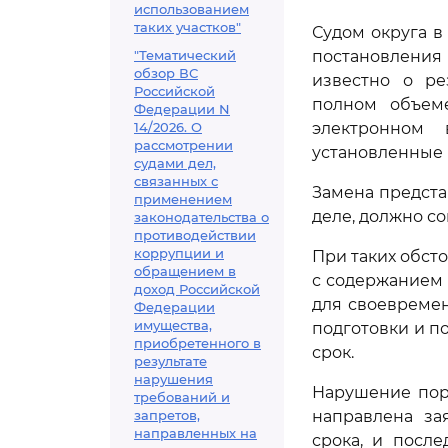
использованием
таких участков"
Судом округа в
"Тематический
постановления 
обзор ВС
известно о ре
Российской
полном объем
Федерации N
14/2026. О
электронном
рассмотрении
установленные 
судами дел,
связанных с
Замена предста
применением
деле, должно с
законодательства о
противодействии
коррупции и
При таких обст
обращением в
с содержанием 
доход Российской
для своевреме
Федерации
имущества,
подготовки и п
приобретенного в
срок.
результате
нарушения
Нарушение пор
требований и
запретов,
направлена за
направленных на
срока, и посл