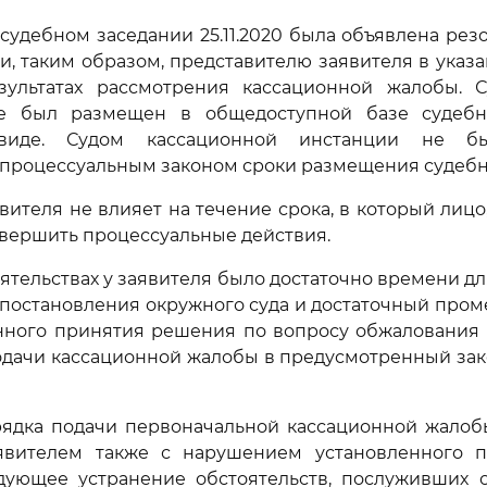
 судебном заседании 25.11.2020 была объявлена рез
и, таким образом, представителю заявителя в указа
зультатах рассмотрения кассационной жалобы. 
е был размещен в общедоступной базе судеб
 виде. Судом кассационной инстанции не б
процессуальным законом сроки размещения судебно
вителя не влияет на течение срока, в который лицо
овершить процессуальные действия.
оятельствах у заявителя было достаточно времени д
постановления окружного суда и достаточный про
нного принятия решения по вопросу обжалования с
одачи кассационной жалобы в предусмотренный за
ядка подачи первоначальной кассационной жалобы
явителем также с нарушением установленного п
едующее устранение обстоятельств, послуживших 