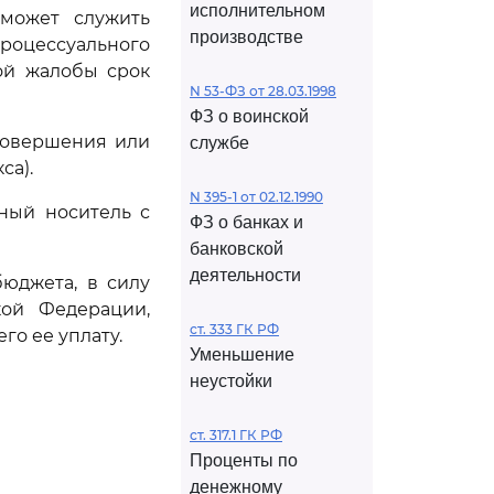
исполнительном
 может служить
производстве
роцессуального
ой жалобы срок
N 53-ФЗ от 28.03.1998
ФЗ о воинской
 совершения или
службе
са).
N 395-1 от 02.12.1990
ный носитель с
ФЗ о банках и
банковской
деятельности
юджета, в силу
кой Федерации,
ст. 333 ГК РФ
о ее уплату.
Уменьшение
неустойки
ст. 317.1 ГК РФ
Проценты по
денежному