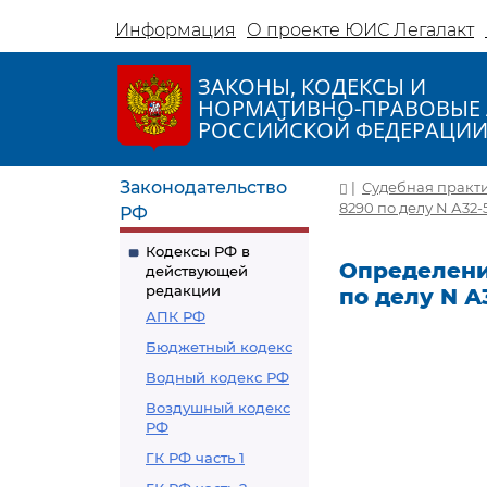
Информация
О проекте ЮИС Легалакт
ЗАКОНЫ, КОДЕКСЫ И
НОРМАТИВНО-ПРАВОВЫЕ 
РОССИЙСКОЙ ФЕДЕРАЦИ
Законодательство
|
Судебная практ
8290 по делу N А32-
РФ
Кодексы РФ в
Определение
действующей
редакции
по делу N А
АПК РФ
Бюджетный кодекс
Водный кодекс РФ
Воздушный кодекс
РФ
ГК РФ часть 1