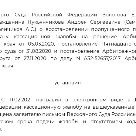
ного Суда Российской Федерации Золотова Е.Н
ражданина Лукьянчикова Андрея Сергеевича (Сама
кьянчиков А.С.) о восстановлении пропущенного п
ачу кассационной жалобы на решение Арби
о края от 05.03.2020, постановление Пятнадцатог
 суда от 31.08.2020 и постановление Арбитражно
руга от 27.11.2020 по делу N А32-52657/2017 Ар
 края,
установил:
.С. 11.02.2021 направил в электронном виде в
дерации кассационную жалобу на вышеуказанные 
щена заявителю письмом Верховного Суда Российс
ском срока подачи жалобы и отсутствием ход
.