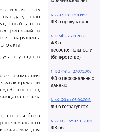
юридических лиц
олютивная часть
N 2202-1 от 17.01.1992
нную дату стало
ФЗ о прокуратуре
Судебный акт в
ных решений в
N 127-ФЗ 26.10.2002
ыли нарушены
ФЗ о
го акта.
несостоятельности
, участвующее в
(банкротстве)
N 152-ФЗ от 27.07.2006
ля ознакомления
ФЗ о персональных
межуток времени
данных
удебных актов,
конодательством
N 44-ФЗ от 05.04.2013
ФЗ о госзакупках
, которая была
N 229-ФЗ от 02.10.2007
роцессуального
ФЗ об
основанием для