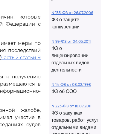
N 135-ФЗ от 26.07.2006
ичин, которые
ФЗ о защите
ой Федерации с
конкуренции
N 99-ФЗ от 04.05.2011
нимает меры по
ФЗ о
ия последствий
лицензировании
(
часть 2 статьи 9
отдельных видов
деятельности
ры к получению
 размещаются в
N 14-ФЗ от 08.02.1998
нформационно-
ФЗ об ООО
N 223-ФЗ от 18.07.2011
онной жалобе,
ФЗ о закупках
имал участие в
товаров, работ, услуг
седаниях судов
отдельными видами