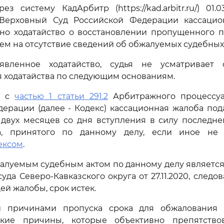
ез систему КадАрбитр (https://kad.arbitr.ru/) 01.0
Верховный Суд Российской Федерации кассацио
ено ходатайство о восстановлении пропущенного п
ием на отсутствие сведений об обжалуемых судебных 
явленное ходатайство, судья не усматривает
 ходатайства по следующим основаниям.
и с
частью 1 статьи 291.2
Арбитражного процессуа
ерации (далее - Кодекс) кассационная жалоба пода
вух месяцев со дня вступления в силу последне
а, принятого по данному делу, если иное не
ексом
.
алуемым судебным актом по данному делу является
да Северо-Кавказского округа от 27.11.2020, следов
ей жалобы, срок истек.
 причинами пропуска срока для обжалования 
кие причины, которые объективно препятство