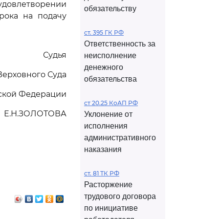
довлетворении
обязательству
рока на подачу
ст. 395 ГК РФ
Ответственность за
Судья
неисполнение
денежного
Верховного Суда
обязательства
ской Федерации
ст 20.25 КоАП РФ
Е.Н.ЗОЛОТОВА
Уклонение от
исполнения
административного
наказания
ст. 81 ТК РФ
Расторжение
трудового договора
по инициативе