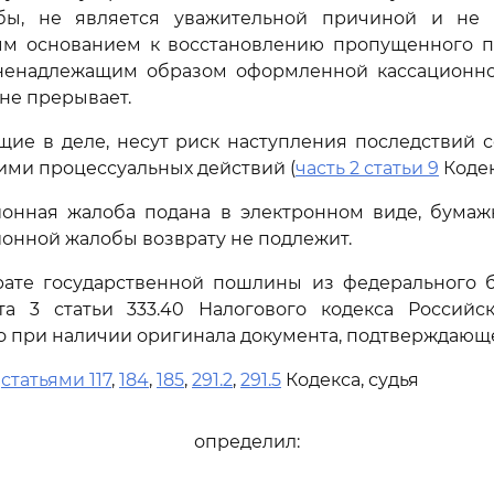
бы, не является уважительной причиной и не
ым основанием к восстановлению пропущенного п
 ненадлежащим образом оформленной кассационн
не прерывает.
щие в деле, несут риск наступления последствий
ми процессуальных действий (
часть 2 статьи 9
Кодек
ционная жалоба подана в электронном виде, бумаж
ионной жалобы возврату не подлежит.
рате государственной пошлины из федерального б
та 3 статьи 333.40 Налогового кодекса Российс
о при наличии оригинала документа, подтверждающег
ь
статьями 117
,
184
,
185
,
291.2
,
291.5
Кодекса, судья
определил: