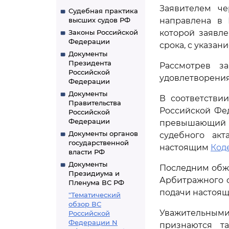
Заявителем чер
Судебная практика
высших судов РФ
направлена в 
Законы Российской
которой заявл
Федерации
срока, с указан
Документы
Президента
Рассмотрев за
Российской
удовлетворения
Федерации
Документы
В соответстви
Правительства
Российской Фед
Российской
Федерации
превышающий д
Документы органов
судебного акт
государственной
настоящим
Код
власти РФ
Документы
Последним обж
Президиума и
Арбитражного су
Пленума ВС РФ
подачи настоящ
"Тематический
обзор ВС
Уважительными
Российской
Федерации N
признаются та