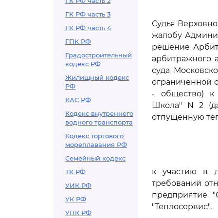
ГК РФ часть 2
ГК РФ часть 3
Судья Верховно
ГК РФ часть 4
жалобу Админис
ГПК РФ
решение Арбитр
Градостроительный
арбитражного а
кодекс РФ
суда Московско
Жилищный кодекс
ограниченной о
РФ
- общество) к
КАС РФ
Школа" N 2 (д
Кодекс внутреннего
отпущенную теп
водного транспорта
Кодекс торгового
мореплавания РФ
Семейный кодекс
к участию в д
ТК РФ
требований от
УИК РФ
предприятие "
УК РФ
"Теплосервис".
УПК РФ