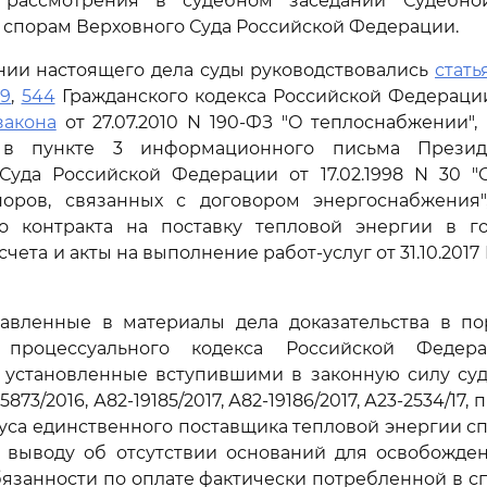
 рассмотрения в судебном заседании Судебно
спорам Верховного Суда Российской Федерации.
нии настоящего дела суды руководствовались
стать
39
,
544
Гражданского кодекса Российской Федераци
закона
от 27.07.2010 N 190-ФЗ "О теплоснабжении",
в пункте 3 информационного письма Прези
Суда Российской Федерации от 17.02.1998 N 30 "
оров, связанных с договором энергоснабжения"
о контракта на поставку тепловой энергии в г
, счета и акты на выполнение работ-услуг от 31.10.2017 N
авленные в материалы дела доказательства в п
 процессуального кодекса Российской Федера
а, установленные вступившими в законную силу су
873/2016, А82-19185/2017, А82-19186/2017, А23-2534/17
туса единственного поставщика тепловой энергии сп
 выводу об отсутствии оснований для освобожде
обязанности по оплате фактически потребленной в 