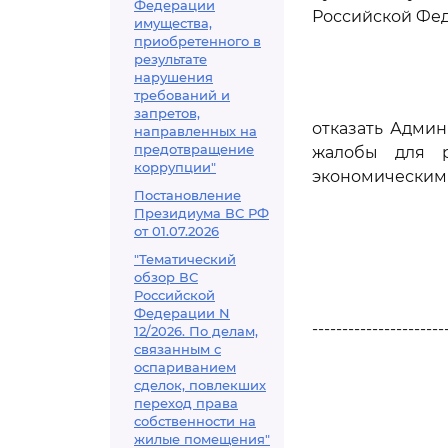
Федерации
Российской Фед
имущества,
приобретенного в
результате
нарушения
требований и
запретов,
отказать Админ
направленных на
предотвращение
жалобы для р
коррупции"
экономическим 
Постановление
Президиума ВС РФ
от 01.07.2026
"Тематический
обзор ВС
Российской
Федерации N
----------------------
12/2026. По делам,
связанным с
оспариванием
сделок, повлекших
переход права
собственности на
жилые помещения"