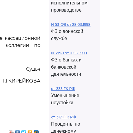
исполнительном
производстве
N 53-ФЗ от 28.03.1998
ФЗ о воинской
че кассационной
службе
й коллегии по
N 395-1 от 02.12.1990
ФЗ о банках и
банковской
Судья
деятельности
Г.Г.КИРЕЙКОВА
ст. 333 ГК РФ
Уменьшение
неустойки
ст. 317.1 ГК РФ
Проценты по
денежному