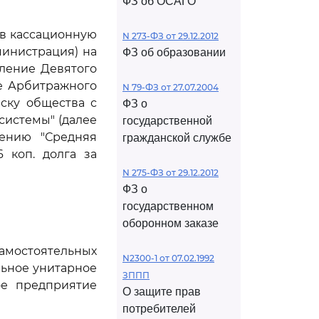
ФЗ об ОСАГО
ив кассационную
N 273-ФЗ от 29.12.2012
министрация) на
ФЗ об образовании
вление Девятого
ие Арбитражного
N 79-ФЗ от 27.07.2004
иску общества с
ФЗ о
системы" (далее
государственной
дению "Средняя
гражданской службе
 коп. долга за
N 275-ФЗ от 29.12.2012
ФЗ о
государственном
оборонном заказе
амостоятельных
N2300-1 от 07.02.1992
ьное унитарное
ЗППП
ое предприятие
О защите прав
потребителей