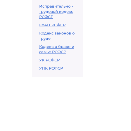
Исправительно -
трудовой кодекс
РСФСР
КоАП РСФСР
Кодекс законов о
труде
Кодекс о браке и
семье РСФСР
УК РСФСР
УПК РСФСР