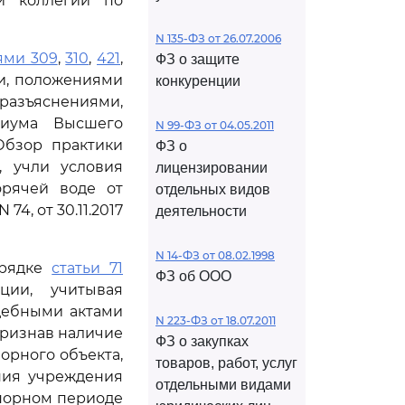
й коллегии по
N 135-ФЗ от 26.07.2006
ями 309
,
310
,
421
,
ФЗ о защите
и, положениями
конкуренции
 разъяснениями,
диума Высшего
N 99-ФЗ от 04.05.2011
Обзор практики
ФЗ о
, учли условия
лицензировании
орячей воде от
отдельных видов
 74, от 30.11.2017
деятельности
N 14-ФЗ от 08.02.1998
орядке
статьи 71
ФЗ об ООО
ции, учитывая
дебными актами
N 223-ФЗ от 18.07.2011
, признав наличие
ФЗ о закупках
орного объекта,
товаров, работ, услуг
ния учреждения
отдельными видами
спорном периоде