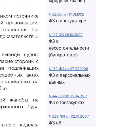
юридических лиц
N 2202-1 от 17.01.1992
ником источника
ФЗ о прокуратуре
й организации,
 отклонены. По
N 127-ФЗ 26.10.2002
оказательств и
ФЗ о
несостоятельности
выводы судов,
(банкротстве)
ласие стороны с
ва, подлежащих
N 152-ФЗ от 27.07.2006
удебных актах
ФЗ о персональных
 повлиявших на
данных
ке.
N 44-ФЗ от 05.04.2013
ной жалобы на
ФЗ о госзакупках
рховного Суда
N 229-ФЗ от 02.10.2007
ФЗ об
ьного кодекса