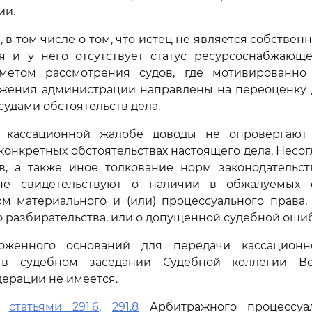
ии.
 в том числе о том, что истец не является собствен
я и у него отсутствует статус ресурсоснабжающе
метом рассмотрения судов, где мотивированно
ажения администрации направлены на переоценку д
судами обстоятельств дела.
 кассационной жалобе доводы не опровергают 
конкретных обстоятельствах настоящего дела. Несог
в, а также иное толкование норм законодательст
не свидетельствуют о наличии в обжалуемых с
м материального и (или) процессуального права,
о разбирательства, или о допущенной судебной ошиб
оженного оснований для передачи кассацион
 в судебном заседании Судебной коллегии Ве
ерации не имеется.
сь
статьями 291.6
,
291.8
Арбитражного процессуал