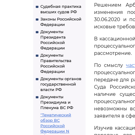
Решением Арби
Судебная практика
высших судов РФ
изменения пос
Законы Российской
30.06.2020 и п
Федерации
исковые требов
Документы
Президента
В кассационной
Российской
процессуальног
Федерации
рассмотрение.
Документы
Правительства
По смыслу
час
Российской
Федерации
процессуально
Документы органов
передаче для р
государственной
Суда Российс
власти РФ
наличие суще
Документы
процессуально
Президиума и
Пленума ВС РФ
невозможны во
"Тематический
заявителя в сф
обзор ВС
Российской
Изучив кассаци
Федерации N