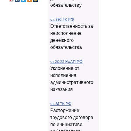
обязательству
ст. 395 ГК РФ
Ответственность за
неисполнение
денежного
обязательства
ст 20.25 КоАП РФ
Уклонение от
исполнения
административного
наказания
ст. 81 ТК РФ
Расторжение
трудового договора
по инициативе