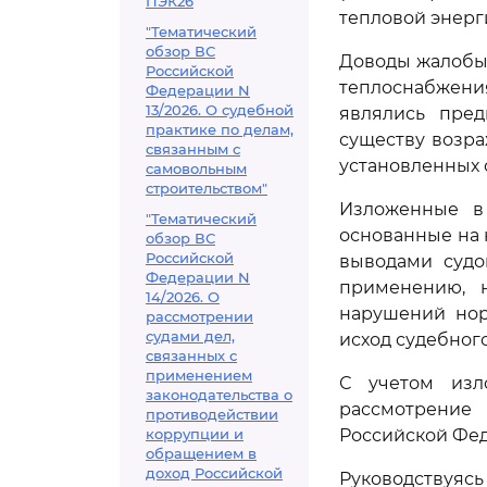
ПЭК26
тепловой энерг
"Тематический
обзор ВС
Доводы жалобы,
Российской
теплоснабжени
Федерации N
13/2026. О судебной
являлись пред
практике по делам,
существу возр
связанным с
установленных 
самовольным
строительством"
Изложенные в
"Тематический
основанные на 
обзор ВС
Российской
выводами судо
Федерации N
применению, 
14/2026. О
нарушений нор
рассмотрении
судами дел,
исход судебног
связанных с
применением
С учетом изл
законодательства о
рассмотрение
противодействии
коррупции и
Российской Фед
обращением в
доход Российской
Руководствуя