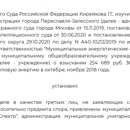
го Суда Российской Федерации Кирейкова Г.Г., изуч
трации города Переславля-Залесского (далее - ад
ажного суда города Москвы от 15.11.2019, постано
пелляционного суда от 30.06.2020 и постановлен
го округа 29.10.2020 по делу N А40-10212/2019 по 
тветственностью "Муниципальные энергетические 
 муниципальному общеобразовательному учреж
алее - учреждение) о взыскании 254 689 руб. 36
ловую энергию в октябре, ноябре 2018 года,
установил:
еле в качестве третьих лиц, не заявляющих с
носительно предмета спора, привлечены муниципал
Спектр", администрация, муниципальное унитарн