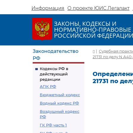
Информация
О проекте ЮИС Легалакт
ЗАКОНЫ, КОДЕКСЫ И
НОРМАТИВНО-ПРАВОВЫЕ 
РОССИЙСКОЙ ФЕДЕРАЦИ
Законодательство
|
Судебная практ
21731 по делу N А40-
РФ
Кодексы РФ в
Определение
действующей
редакции
21731 по дел
АПК РФ
Бюджетный кодекс
Водный кодекс РФ
Воздушный кодекс
РФ
ГК РФ часть 1