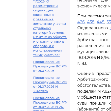
передаче для
11/2026. О
рассмотрении
экономическим 
судами дел,
связанных с
При рассмотре
правами на
426
,
438
,
445
,
5
земельные участки
Федерального
отдельных
категорий земель,
изложенными 
изъятых из оборота
Арбитражного 
и ограниченных в
разрешения сп
обороте, и с
использованием
муниципальног
таких участков"
18.01.2016 N 8/16
Постановление
N 83.
Президиума ВС РФ
от 01.07.2026
Оценив предст
Постановление
Арбитражного
Президиума ВС РФ
обстоятельств
от 01.07.2026 N
18А/2026
по делам N А82-5
у общества ста
Постановление
Президиума ВС РФ
суды пришли к
от 01.07.2026 N 24-
(абонента) от 