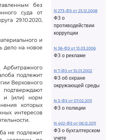
ставленным без
N 273-ФЗ от 25.12.2008
онного суда от
ФЗ о
уга 29.10.2020,
противодействии
коррупции
материального и
ь дело на новое
N 38-ФЗ от 13.03.2006
ФЗ о рекламе
1
Арбитражного
N 7-ФЗ от 10.01.2002
алоба подлежит
ФЗ об охране
егии Верховного
окружающей среды
 подтверждают
 и (или) норм
N 3-ФЗ от 07.02.2011
анения которых
ФЗ о полиции
нных интересов
тельности.
N 402-ФЗ от 06.12.2011
ФЗ о бухгалтерском
оба не подлежит
учете