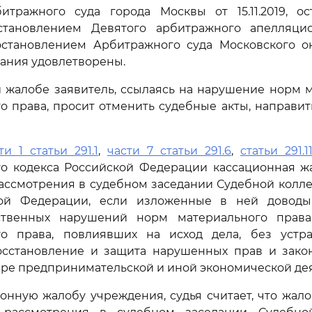
тражного суда города Москвы от 15.11.2019, о
тановлением Девятого арбитражного апелляци
остановлением Арбитражного суда Московского окр
ания удовлетворены.
 жалобе заявитель, ссылаясь на нарушение норм 
о права, просит отменить судебные акты, направит
ти 1 статьи 291.1
,
части 7 статьи 291.6
,
статьи 291.1
го кодекса Российской Федерации кассационная ж
ассмотрения в судебном заседании Судебной колл
кой Федерации, если изложенные в ней доводы
ственных нарушений норм материального права
го права, повлиявших на исход дела, без устр
сстановление и защита нарушенных прав и зако
ере предпринимательской и иной экономической дея
онную жалобу учреждения, судья считает, что жал