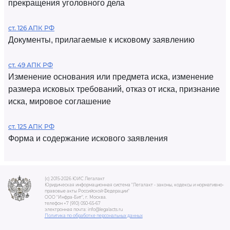
прекращения уголовного дела
ст. 126 АПК РФ
Документы, прилагаемые к исковому заявлению
ст. 49 АПК РФ
Изменение основания или предмета иска, изменение
размера исковых требований, отказ от иска, признание
иска, мировое соглашение
ст. 125 АПК РФ
Форма и содержание искового заявления
(c) 2015-2026 ЮИС Легалакт
Юридическая информационная система "Легалакт - законы, кодексы и нормативно-
правовые акты Российской Федерации"
ООО "Инфра-Бит", г. Москва.
телефон +7 (910) 050-65-67
электронная почта: info@legalacts.ru
Политика по обработке персональных данных