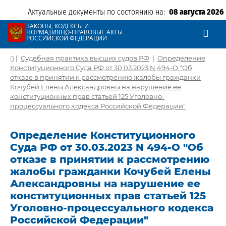
Актуальные документы по состоянию на:
08 августа 2026
ЗАКОНЫ, КОДЕКСЫ И
НОРМАТИВНО-ПРАВОВЫЕ АКТЫ
РОССИЙСКОЙ ФЕДЕРАЦИИ
|
Судебная практика высших судов РФ
|
Определение
Конституционного Суда РФ от 30.03.2023 N 494-О "Об
отказе в принятии к рассмотрению жалобы гражданки
Кочубей Елены Александровны на нарушение ее
конституционных прав статьей 125 Уголовно-
процессуального кодекса Российской Федерации"
Определение Конституционного
Суда РФ от 30.03.2023 N 494-О "Об
отказе в принятии к рассмотрению
жалобы гражданки Кочубей Елены
Александровны на нарушение ее
конституционных прав статьей 125
Уголовно-процессуального кодекса
Российской Федерации"