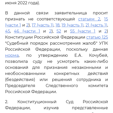
июня 2022 года).
В данной связи заявительница просит
признать не соответствующей
статьям 2
,
15
(части 1
и
2
),
17 (часть 1)
,
18
,
19 (часть 1)
,
21 (часть 1)
,
45
,
46 (части 1
и
2
),
52
и
55 (части 1
и
2
)
Конституции Российской Федерации
статью 125
"Судебный порядок рассмотрения жалоб" УПК
Российской Федерации, поскольку данная
норма
, по утверждению Е.А. Кочубей,
позволила суду не усмотреть каких-либо
оснований для признания незаконными и
необоснованными конкретных действий
(бездействия) или решений сотрудника и
Председателя Следственного комитета
Российской Федерации.
2. Конституционный Суд Российской
Федерации, изучив представленные