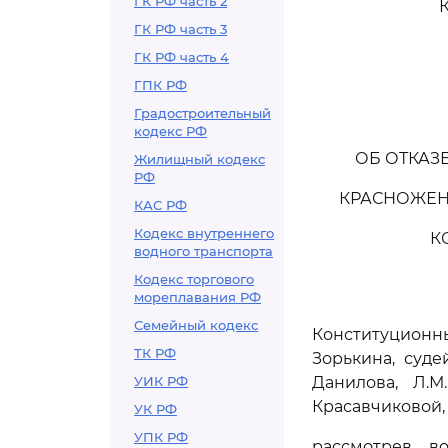
ГК РФ часть 2
ГК РФ часть 3
ГК РФ часть 4
ГПК РФ
Градостроительный
кодекс РФ
ОБ ОТКАЗ
Жилищный кодекс
РФ
КРАСНОЖЕН
КАС РФ
Кодекс внутреннего
К
водного транспорта
Кодекс торгового
мореплавания РФ
Семейный кодекс
Конституцион
ТК РФ
Зорькина, судей
УИК РФ
Данилова, Л.М
Красавчиковой, 
УК РФ
УПК РФ
рассмотрев в