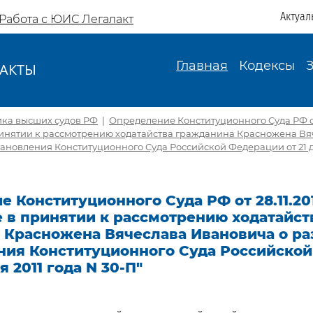
Актуал
Работа с ЮИС Легалакт
Главная
Кодексы
АКТЫ
И
ика высших судов РФ
|
Определение Конституционного Суда РФ от 
принятии к рассмотрению ходатайства гражданина Красножена В
ановления Конституционного Суда Российской Федерации от 21 д
 Конституционного Суда РФ от 28.11.201
е в принятии к рассмотрению ходатайст
 Красножена Вячеслава Ивановича о ра
ния Конституционного Суда Российско
я 2011 года N 30-П"