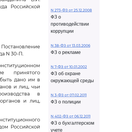
уда Российской
N 273-ФЗ от 25.12.2008
ФЗ о
противодействии
коррупции
N 38-ФЗ от 13.03.2006
ь Постановление
ФЗ о рекламе
а N 30-П.
Конституционном
N 7-ФЗ от 10.01.2002
ие принятого
ФЗ об охране
быть дано им в
окружающей среды
анов и лиц, чьи
оизводства в
N 3-ФЗ от 07.02.2011
органов и лиц,
ФЗ о полиции
N 402-ФЗ от 06.12.2011
титуционного
ФЗ о бухгалтерском
дом Российской
учете