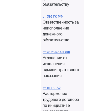
обязательству
ст. 395 ГК РФ
Ответственность за
неисполнение
денежного
обязательства
ст 20.25 КоАП РФ
Уклонение от
исполнения
административного
наказания
ст. 81 ТК РФ
Расторжение
трудового договора
по инициативе