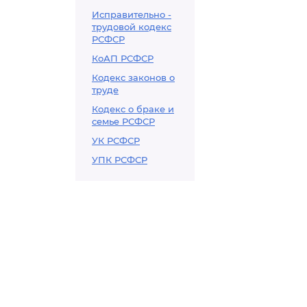
Исправительно -
трудовой кодекс
РСФСР
КоАП РСФСР
Кодекс законов о
труде
Кодекс о браке и
семье РСФСР
УК РСФСР
УПК РСФСР