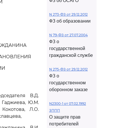
ФЗ об ОСАГО
И
N 273-ФЗ от 29.12.2012
ФЗ об образовании
N 79-ФЗ от 27.07.2004
ФЗ о
РАЖДАНИНА
государственной
гражданской службе
ТАНОВЛЕНИЯ
ИИ
N 275-ФЗ от 29.12.2012
ФЗ о
государственном
оборонном заказе
седателя В.Д.
. Гаджиева, Ю.М.
N2300-1 от 07.02.1992
Кокотова, Л.О.
ЗППП
славцева,
О защите прав
потребителей
ажданина В.И.