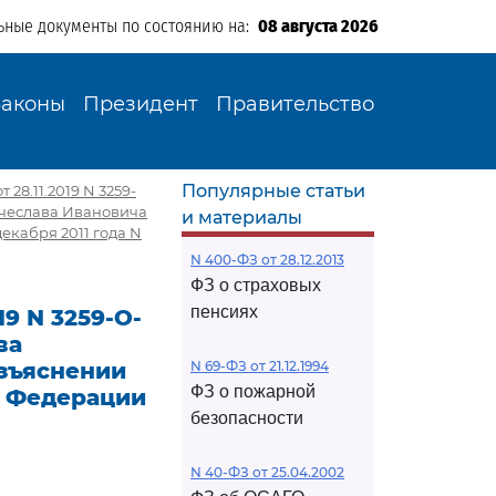
ьные документы по состоянию на:
08 августа 2026
Законы
Президент
Правительство
Популярные статьи
28.11.2019 N 3259-
ячеслава Ивановича
и материалы
екабря 2011 года N
N 400-ФЗ от 28.12.2013
ФЗ о страховых
пенсиях
9 N 3259-О-
ва
зъяснении
N 69-ФЗ от 21.12.1994
ФЗ о пожарной
й Федерации
безопасности
N 40-ФЗ от 25.04.2002