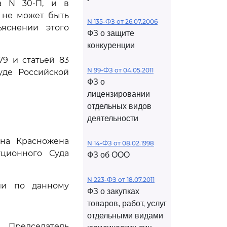
а N 30-П, и в
 не может быть
N 135-ФЗ от 26.07.2006
ъяснении этого
ФЗ о защите
конкуренции
79 и статьей 83
N 99-ФЗ от 04.05.2011
уде Российской
ФЗ о
лицензировании
отдельных видов
деятельности
ина Красножена
N 14-ФЗ от 08.02.1998
уционного Суда
ФЗ об ООО
N 223-ФЗ от 18.07.2011
ии по данному
ФЗ о закупках
товаров, работ, услуг
отдельными видами
Председатель