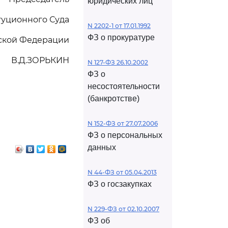
юридических лиц
туционного Суда
N 2202-1 от 17.01.1992
ФЗ о прокуратуре
ской Федерации
В.Д.ЗОРЬКИН
N 127-ФЗ 26.10.2002
ФЗ о
несостоятельности
(банкротстве)
N 152-ФЗ от 27.07.2006
ФЗ о персональных
данных
N 44-ФЗ от 05.04.2013
ФЗ о госзакупках
N 229-ФЗ от 02.10.2007
ФЗ об