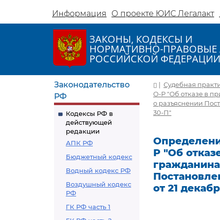
Информация
О проекте ЮИС Легалакт
ЗАКОНЫ, КОДЕКСЫ И
НОРМАТИВНО-ПРАВОВЫЕ 
РОССИЙСКОЙ ФЕДЕРАЦИ
Законодательство
|
Судебная практ
О-Р "Об отказе в 
РФ
о разъяснении Пост
30-П"
Кодексы РФ в
действующей
редакции
Определение
АПК РФ
Р "Об отказ
Бюджетный кодекс
гражданина
Водный кодекс РФ
Постановле
Воздушный кодекс
от 21 декабр
РФ
ГК РФ часть 1