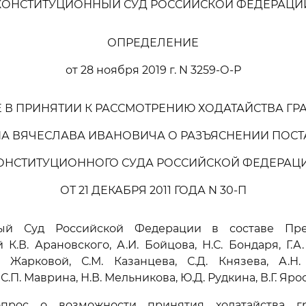
КОНСТИТУЦИОННЫЙ СУД РОССИЙСКОЙ ФЕДЕРАЦИ
ОПРЕДЕЛЕНИЕ
от 28 ноября 2019 г. N 3259-О-Р
Е В ПРИНЯТИИ К РАССМОТРЕНИЮ ХОДАТАЙСТВА Г
А ВЯЧЕСЛАВА ИВАНОВИЧА О РАЗЪЯСНЕНИИ ПОС
ОНСТИТУЦИОННОГО СУДА РОССИЙСКОЙ ФЕДЕРАЦ
ОТ 21 ДЕКАБРЯ 2011 ГОДА N 30-П
ный Суд Российской Федерации в составе Пред
 К.В. Арановского, А.И. Бойцова, Н.С. Бондаря, Г.А
. Жарковой, С.М. Казанцева, С.Д. Князева, А.Н. 
С.П. Маврина, Н.В. Мельникова, Ю.Д. Рудкина, В.Г. Яро
опрос о возможности принятия ходатайства гр