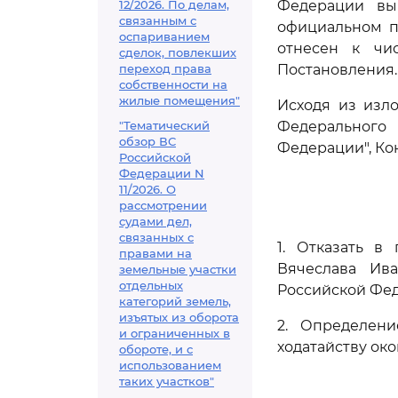
12/2026. По делам,
Федерации вы
связанным с
официальном п
оспариванием
отнесен к чис
сделок, повлекших
переход права
Постановления.
собственности на
жилые помещения"
Исходя из изло
"Тематический
Федерального 
обзор ВС
Федерации", Ко
Российской
Федерации N
11/2026. О
рассмотрении
судами дел,
связанных с
1. Отказать в
правами на
Вячеслава Ива
земельные участки
отдельных
Российской Феде
категорий земель,
изъятых из оборота
2. Определен
и ограниченных в
ходатайству ок
обороте, и с
использованием
таких участков"