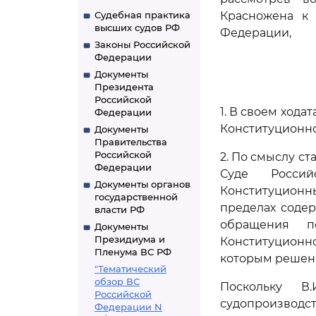
Судебная практика
Красножена к 
высших судов РФ
Федерации,
Законы Российской
Федерации
Документы
Президента
Российской
1. В своем ход
Федерации
Конституционног
Документы
Правительства
Российской
2. По смыслу с
Федерации
Суде Россий
Документы органов
Конституционн
государственной
пределах содер
власти РФ
обращения п
Документы
Президиума и
Конституционн
Пленума ВС РФ
которым решен
"Тематический
обзор ВС
Поскольку В
Российской
судопроизводс
Федерации N