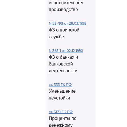
исполнительном
производстве
N 53-ФЗ от 28.03.1998
ФЗ о воинской
службе
N 395-1 от 02.12.1990
ФЗ о банках и
банковской
деятельности
ст. 333 ГК РФ
Уменьшение
неустойки
ст. 317.1 ГК РФ
Проценты по
денежному