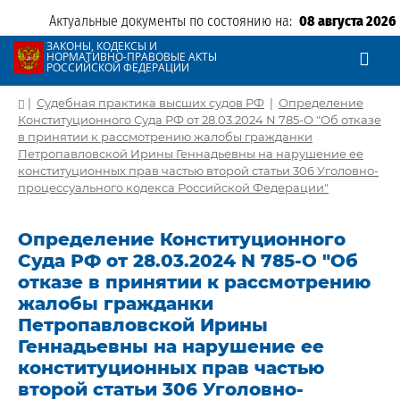
Актуальные документы по состоянию на:
08 августа 2026
ЗАКОНЫ, КОДЕКСЫ И
НОРМАТИВНО-ПРАВОВЫЕ АКТЫ
РОССИЙСКОЙ ФЕДЕРАЦИИ
|
Судебная практика высших судов РФ
|
Определение
Конституционного Суда РФ от 28.03.2024 N 785-О "Об отказе
в принятии к рассмотрению жалобы гражданки
Петропавловской Ирины Геннадьевны на нарушение ее
конституционных прав частью второй статьи 306 Уголовно-
процессуального кодекса Российской Федерации"
Определение Конституционного
Суда РФ от 28.03.2024 N 785-О "Об
отказе в принятии к рассмотрению
жалобы гражданки
Петропавловской Ирины
Геннадьевны на нарушение ее
конституционных прав частью
второй статьи 306 Уголовно-