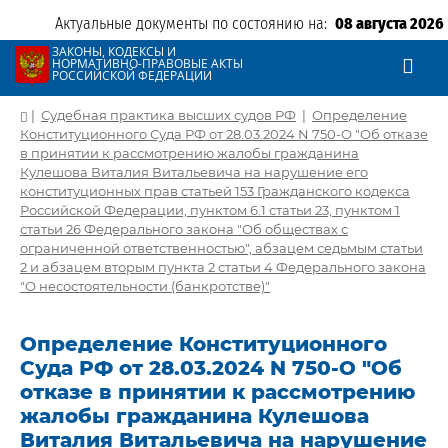
Актуальные документы по состоянию на:
08 августа 2026
ЗАКОНЫ, КОДЕКСЫ И
НОРМАТИВНО-ПРАВОВЫЕ АКТЫ
РОССИЙСКОЙ ФЕДЕРАЦИИ
|
Судебная практика высших судов РФ
|
Определение
Конституционного Суда РФ от 28.03.2024 N 750-О "Об отказе
в принятии к рассмотрению жалобы гражданина
Кулешова Виталия Витальевича на нарушение его
конституционных прав статьей 153 Гражданского кодекса
Российской Федерации, пунктом 6.1 статьи 23, пунктом 1
статьи 26 Федерального закона "Об обществах с
ограниченной ответственностью", абзацем седьмым статьи
2 и абзацем вторым пункта 2 статьи 4 Федерального закона
"О несостоятельности (банкротстве)"
Определение Конституционного
Суда РФ от 28.03.2024 N 750-О "Об
отказе в принятии к рассмотрению
жалобы гражданина Кулешова
Виталия Витальевича на нарушение