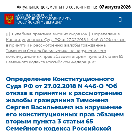
Актуальные документы по состоянию на:
07 августа 2026
ЗАКОНЫ, КОДЕКСЫ И
НОРМАТИВНО-ПРАВОВЫЕ АКТЫ
РОССИЙСКОЙ ФЕДЕРАЦИИ
|
Судебная практика высших судов РФ
|
Определение
Конституционного Суда РФ от 27.02.2018 N 446-О "Об отказе
в принятии к рассмотрению жалобы гражданина
Тимонена Сергея Васильевича на нарушение его
конституционных прав абзацем вторым пункта 3 статьи 65
Семейного кодекса Российской Федерации"
Определение Конституционного
Суда РФ от 27.02.2018 N 446-О "Об
отказе в принятии к рассмотрению
жалобы гражданина Тимонена
Сергея Васильевича на нарушение
его конституционных прав абзацем
вторым пункта 3 статьи 65
Семейного кодекса Российской