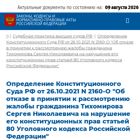
Актуальные документы по состоянию на:
09 августа 2026
ЗАКОНЫ, КОДЕКСЫ И
НОРМАТИВНО-ПРАВОВЫЕ АКТЫ
РОССИЙСКОЙ ФЕДЕРАЦИИ
|
Судебная практика высших судов РФ
|
Определение
Конституционного Суда РФ от 26.10.2021 N 2160-О "Об отказе
в принятии к рассмотрению жалобы гражданина
Тихомирова Сергея Николаевича на нарушение его
конституционных прав статьей 80 Уголовного кодекса
Российской Федерации"
Определение Конституционного
Суда РФ от 26.10.2021 N 2160-О "Об
отказе в принятии к рассмотрению
жалобы гражданина Тихомирова
Сергея Николаевича на нарушение
его конституционных прав статьей
80 Уголовного кодекса Российской
Федерации"