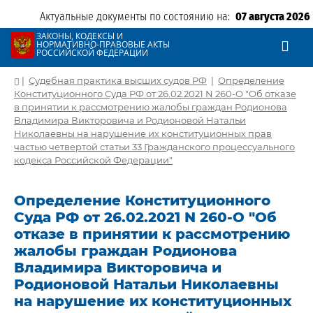
Актуальные документы по состоянию на:
07 августа 2026
ЗАКОНЫ, КОДЕКСЫ И
НОРМАТИВНО-ПРАВОВЫЕ АКТЫ
РОССИЙСКОЙ ФЕДЕРАЦИИ
|
Судебная практика высших судов РФ
|
Определение
Конституционного Суда РФ от 26.02.2021 N 260-О "Об отказе
в принятии к рассмотрению жалобы граждан Родионова
Владимира Викторовича и Родионовой Натальи
Николаевны на нарушение их конституционных прав
частью четвертой статьи 33 Гражданского процессуального
кодекса Российской Федерации"
Определение Конституционного
Суда РФ от 26.02.2021 N 260-О "Об
отказе в принятии к рассмотрению
жалобы граждан Родионова
Владимира Викторовича и
Родионовой Натальи Николаевны
на нарушение их конституционных