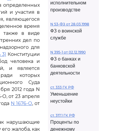
исполнительном
в определенных
производстве
ий и участия в
я, являющегося
N 53-ФЗ от 28.03.1998
деленное время
ФЗ о воинской
а также в виде
службе
утренних дел по
надзорного для
N 395-1 от 02.12.1990
 3)
Конституции
ФЗ о банках и
бод человека и
банковской
й, и является
деятельности
ради которых
ционного Суда
ст. 333 ГК РФ
ября 2012 года N
Уменьшение
5-О, от 23 апреля
неустойки
 года
N 1676-О
, от
ст. 317.1 ГК РФ
как нарушающие
Проценты по
 его жалоба, как
денежному