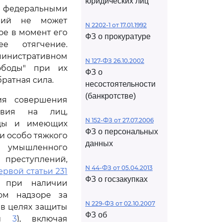
юридических лиц
х федеральными
ений не может
N 2202-1 от 17.01.1992
ое в момент его
ФЗ о прокуратуре
е отягчение.
инистративном
N 127-ФЗ 26.10.2002
ободы" при их
ФЗ о
ратная сила.
несостоятельности
(банкротстве)
ия совершения
твия на лиц,
N 152-ФЗ от 27.07.2006
оды и имеющих
ФЗ о персональных
и особо тяжкого
данных
, умышленного
 преступлений,
N 44-ФЗ от 05.04.2013
ервой статьи 231
ФЗ о госзакупках
 при наличии
ом надзоре за
N 229-ФЗ от 02.10.2007
в целях защиты
ФЗ об
и
3
), включая