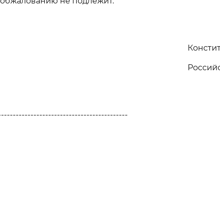
 обжалованию не подлежит.
Консти
Россий
--------------------------------------------