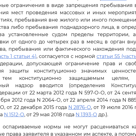
ные ограничения в виде запрещения пребывания 
ения мест проведения массовых и иных мероприят
ятиях, пребывания вне жилого или иного помещени
ства либо пребывания поднадзорного лица, в опре
 за установленные судом пределы территории, 
вки от одного до четырех раз в месяц в орган вн
тва, пребывания или фактического нахождения под
асть 1 статьи 4)
, согласуется с нормой
статьи 55 (часть
дерации, допускающей ограничение прав и сво
ля защиты конституционно значимых ценносте
 тем конституционно защищаемым целям, 
вный надзор вводится (определения Конститу
рации от 22 марта 2012 года N 597-О-О, от 24 сент
ября 2012 года N 2064-О, от 22 апреля 2014 года N 88
-О, от 22 декабря 2015 года
N 2876-О
, от 19 июля 2016
да
N 1512-О
, от 29 мая 2018 года
N 1393-О
др.).
, оспариваемые нормы не могут расцениваться 
 права заявителя в указанном им аспекте, а потому