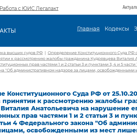
Актуал
Работа с ЮИС Легалакт
Главная
Кодексы
АКТЫ
И
ика высших судов РФ
|
Определение Конституционного Суда РФ от 
инятии к рассмотрению жалобы гражданина Кудрявцева Виталия 
итуционных прав частями 1 и 2 статьи 3 и пунктами 3, 4 и 5 части 1
на "Об административном надзоре за лицами, освобожденными 
 Конституционного Суда РФ от 25.10.20
 в принятии к рассмотрению жалобы гр
 Виталия Анатольевича на нарушение е
нных прав частями 1 и 2 статьи 3 и пунк
татьи 4 Федерального закона "Об админ
 лицами, освобожденными из мест лише