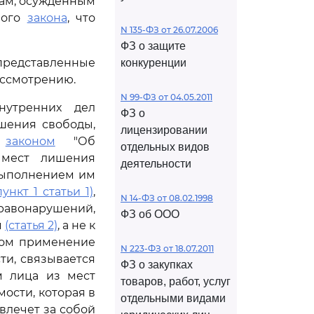
цам, осужденным
ного
закона
, что
N 135-ФЗ от 26.07.2006
ФЗ о защите
редставленные
конкуренции
ассмотрению.
N 99-ФЗ от 04.05.2011
нутренних дел
ФЗ о
шения свободы,
лицензировании
м
законом
"Об
отдельных видов
 мест лишения
деятельности
 выполнением им
пункт 1 статьи 1)
,
N 14-ФЗ от 08.02.1998
равонарушений,
ФЗ об ООО
я
(статья 2)
, а не к
том применение
N 223-ФЗ от 18.07.2011
ти, связывается
ФЗ о закупках
м лица из мест
товаров, работ, услуг
ости, которая в
отдельными видами
влечет за собой