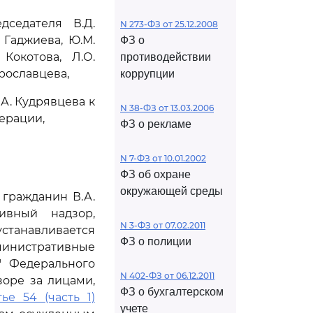
седателя В.Д.
N 273-ФЗ от 25.12.2008
. Гаджиева, Ю.М.
ФЗ о
Кокотова, Л.О.
противодействии
Ярославцева,
коррупции
А. Кудрявцева к
N 38-ФЗ от 13.03.2006
ерации,
ФЗ о рекламе
N 7-ФЗ от 10.01.2002
ФЗ об охране
окружающей среды
 гражданин В.А.
ивный надзор,
N 3-ФЗ от 07.02.2011
устанавливается
ФЗ о полиции
инистративные
" Федерального
N 402-ФЗ от 06.12.2011
зоре за лицами,
ФЗ о бухгалтерском
тье 54 (часть 1)
учете