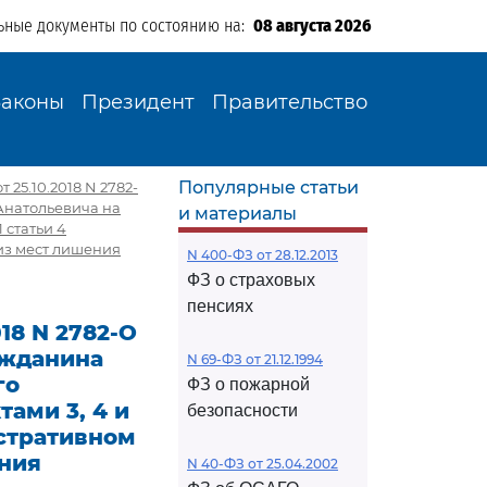
ьные документы по состоянию на:
08 августа 2026
Законы
Президент
Правительство
Популярные статьи
25.10.2018 N 2782-
Анатольевича на
и материалы
 статьи 4
из мест лишения
N 400-ФЗ от 28.12.2013
ФЗ о страховых
пенсиях
18 N 2782-О
ажданина
N 69-ФЗ от 21.12.1994
го
ФЗ о пожарной
тами 3, 4 и
безопасности
истративном
ния
N 40-ФЗ от 25.04.2002