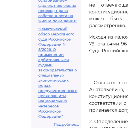
оспариванием
не отвечающа
сделок, повлекших
переход права
конституционн
собственности на
может быть 
жилые помещения"
рассмотрению.
"Тематический
обзор Верховного
Исходя из излож
суда Российской
79, статьями 9
Федерации N
8/2026. О
Суде Российско
применении
арбитражными
судами
законодательства о
специальных
экономических
1. Отказать в
мерах,
Анатольевича
предусмотренных в
целях защиты
конституционн
национальных
соответствии 
интересов
признается доп
Российской
Федерации"
2. Определени
Подробнее...