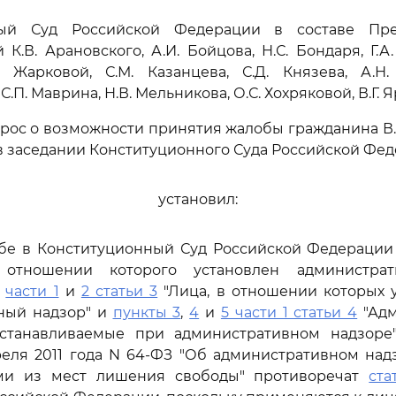
ный Суд Российской Федерации в составе Пред
 К.В. Арановского, А.И. Бойцова, Н.С. Бондаря, Г.А
. Жарковой, С.М. Казанцева, С.Д. Князева, А.Н. 
С.П. Маврина, Н.В. Мельникова, О.С. Хохряковой, В.Г. 
рос о возможности принятия жалобы гражданина В.
 заседании Конституционного Суда Российской Фед
установил:
обе в Конституционный Суд Российской Федерации
 отношении которого установлен администрат
о
части 1
и
2 статьи 3
"Лица, в отношении которых 
ный надзор" и
пункты 3
,
4
и
5 части 1 статьи 4
"Адм
устанавливаемые при административном надзоре
реля 2011 года N 64-ФЗ "Об административном над
ми из мест лишения свободы" противоречат
ста