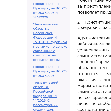
Конституции Ро
Постановление
за преступлен
Президиума ВС РФ
позволяет прид
от 01.07.2026 N
18А/2026
2. Конституц
"Тематический
материалы, не 
обзор ВС
Российской
Федерации N
Администрати
13/2026. О судебной
наблюдение за
практике по делам,
установленн
связанным с
самовольным
администрати
строительством"
свободы" време
Постановление
обязанностей,
Президиума ВС РФ
относится к м
от 01.07.2026
оказания на ли
"Тематический
мерам ответст
обзор ВС
административн
Российской
Федерации N
не со времене
14/2026. О
лишения свобод
рассмотрении
соответствии с
судами дел,