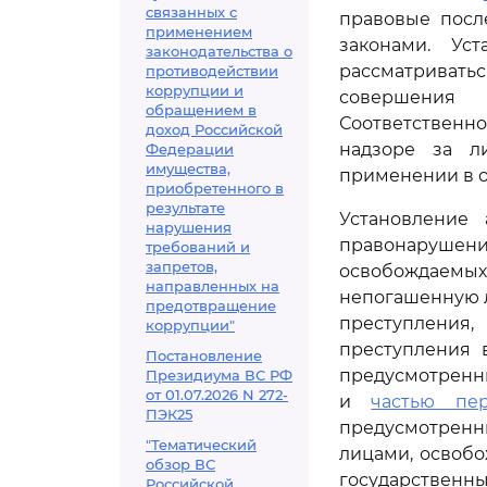
связанных с
правовые посл
применением
законами. Ус
законодательства о
рассматриватьс
противодействии
коррупции и
совершения 
обращением в
Соответствен
доход Российской
надзоре за л
Федерации
имущества,
применении в о
приобретенного в
результате
Установление
нарушения
правонаруше
требований и
запретов,
освобождаемы
направленных на
непогашенную л
предотвращение
преступления
коррупции"
преступления 
Постановление
предусмотрен
Президиума ВС РФ
от 01.07.2026 N 272-
и
частью пер
ПЭК25
предусмотрен
"Тематический
лицами, освоб
обзор ВС
государствен
Российской