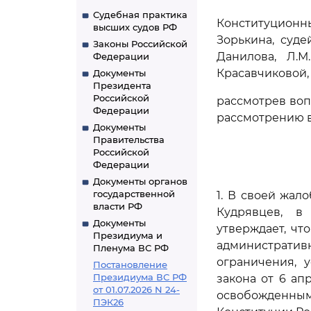
Судебная практика
Конституцион
высших судов РФ
Зорькина, судей
Законы Российской
Данилова, Л.М
Федерации
Красавчиковой, 
Документы
Президента
Российской
рассмотрев воп
Федерации
рассмотрению в
Документы
Правительства
Российской
Федерации
Документы органов
государственной
1. В своей жал
власти РФ
Кудрявцев, в
Документы
утверждает, чт
Президиума и
административ
Пленума ВС РФ
ограничения, 
Постановление
Президиума ВС РФ
закона от 6 ап
от 01.07.2026 N 24-
освобожденны
ПЭК26