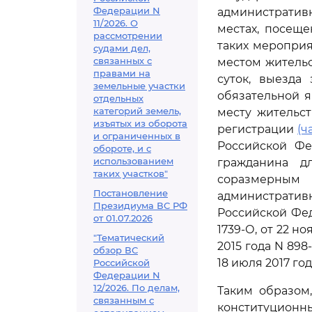
Федерации N
административ
11/2026. О
местах, посещ
рассмотрении
таких меропри
судами дел,
связанных с
местом житель
правами на
суток, выезда
земельные участки
обязательной я
отдельных
категорий земель,
месту жительс
изъятых из оборота
регистрации
(ч
и ограниченных в
Российской Фе
обороте, и с
использованием
гражданина д
таких участков"
соразмерным
Постановление
администрати
Президиума ВС РФ
Российской Феде
от 01.07.2026
1739-О, от 22 но
"Тематический
2015 года N 898
обзор ВС
18 июля 2017 го
Российской
Федерации N
12/2026. По делам,
Таким образом
связанным с
конституционные