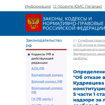
Информация
О проекте ЮИС Легалакт
ЗАКОНЫ, КОДЕКСЫ И
НОРМАТИВНО-ПРАВОВЫЕ 
РОССИЙСКОЙ ФЕДЕРАЦИ
Законодательство
|
Судебная практ
О "Об отказе в пр
РФ
нарушение его конст
Федерального зако
Кодексы РФ в
свободы"
действующей
редакции
АПК РФ
Определение
Бюджетный кодекс
"Об отказе
Водный кодекс РФ
Кудрявцева
конституцио
Воздушный кодекс
РФ
5 части 1 с
ГК РФ часть 1
надзоре за