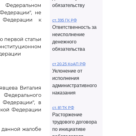
в Федеральном
обязательству
Федерации", не
 Федерации к
ст. 395 ГК РФ
Ответственность за
неисполнение
ью первой статьи
денежного
Конституционном
обязательства
едерации
ст 20.25 КоАП РФ
Уклонение от
исполнения
административного
явцева Виталия
наказания
 Федерального
 Федерации", в
ст. 81 ТК РФ
ской Федерации
Расторжение
трудового договора
 данной жалобе
по инициативе