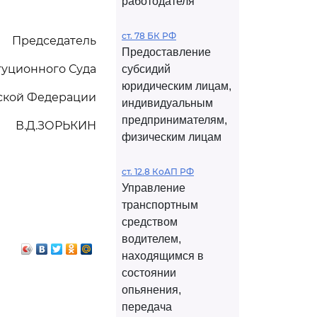
работодателя
ст. 78 БК РФ
Председатель
Предоставление
туционного Суда
субсидий
юридическим лицам,
ской Федерации
индивидуальным
предпринимателям,
В.Д.ЗОРЬКИН
физическим лицам
ст. 12.8 КоАП РФ
Управление
транспортным
средством
водителем,
находящимся в
состоянии
опьянения,
передача