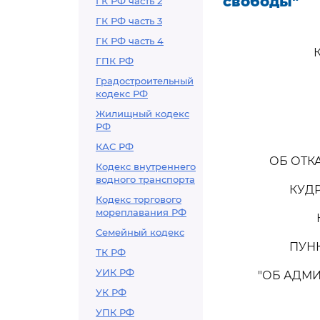
свободы"
ГК РФ часть 2
ГК РФ часть 3
ГК РФ часть 4
ГПК РФ
Градостроительный
кодекс РФ
Жилищный кодекс
РФ
КАС РФ
ОБ ОТК
Кодекс внутреннего
водного транспорта
КУД
Кодекс торгового
мореплавания РФ
Семейный кодекс
ПУНК
ТК РФ
УИК РФ
"ОБ АДМ
УК РФ
УПК РФ