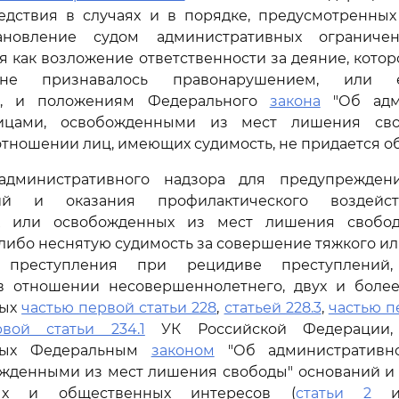
едствия в случаях и в порядке, предусмотренны
тановление судом административных огранич
я как возложение ответственности за деяние, котор
не признавалось правонарушением, или е
но, и положениям Федерального
закона
"Об адм
ицами, освобожденными из мест лишения св
тношении лиц, имеющих судимость, не придается об
 административного надзора для предупрежден
ний и оказания профилактического воздейс
х или освобожденных из мест лишения своб
ибо неснятую судимость за совершение тяжкого ил
, преступления при рецидиве преступлений
в отношении несовершеннолетнего, двух и более
ных
частью первой статьи 228
,
статьей 228.3
,
частью п
вой статьи 234.1
УК Российской Федерации,
ных Федеральным
законом
"Об административн
ожденными из мест лишения свободы" оснований и 
ных и общественных интересов (
статьи 2