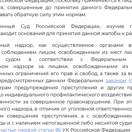
ссийской Федерации, поскольку применяются к ли
ия, совершенные до принятия данного Федераль
авать обратную силу этим нормам.
ионный Суд Российской Федерации, изучив п
находит оснований для принятия данной жалобы к р
вный надзор, как осуществляемое органами в
 соблюдением лицом, освобожденным из мест ли
ых судом в соответствии с Федеральны
вном надзоре за лицами, освобожденными из
нных ограничений его прав и свобод, а также за
 предусмотренных данным Федеральным
законом
(
ерам предупреждения преступлений и других п
цо индивидуального профилактического воздействи
венности за совершенное правонарушение. При э
ого надзора, в отличие от уголовной ответственнос
м совершения преступления, а с освобождение
ы и с наличием непогашенной либо неснятой судим
частью первой статьи 86
УК Российской Федерации 