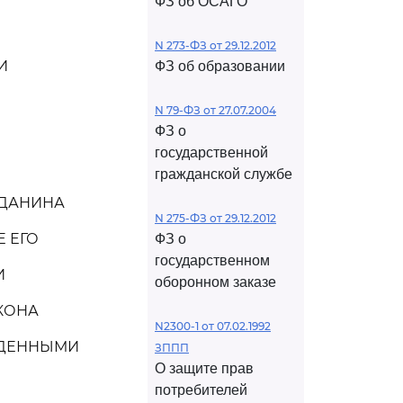
ФЗ об ОСАГО
N 273-ФЗ от 29.12.2012
И
ФЗ об образовании
N 79-ФЗ от 27.07.2004
ФЗ о
государственной
гражданской службе
ЖДАНИНА
N 275-ФЗ от 29.12.2012
 ЕГО
ФЗ о
государственном
И
оборонном заказе
АКОНА
N2300-1 от 07.02.1992
ЖДЕННЫМИ
ЗППП
О защите прав
потребителей