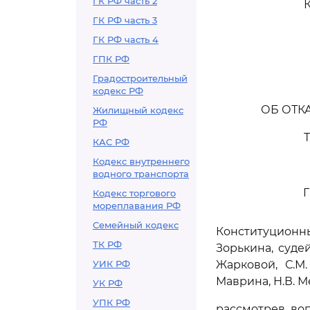
ГК РФ часть 2
ГК РФ часть 3
ГК РФ часть 4
ГПК РФ
Градостроительный
кодекс РФ
ОБ ОТК
Жилищный кодекс
РФ
КАС РФ
Кодекс внутреннего
водного транспорта
Кодекс торгового
мореплавания РФ
Семейный кодекс
Конституцион
ТК РФ
Зорькина, судей
УИК РФ
Жарковой, С.М.
Маврина, Н.В. Ме
УК РФ
УПК РФ
рассмотрев во