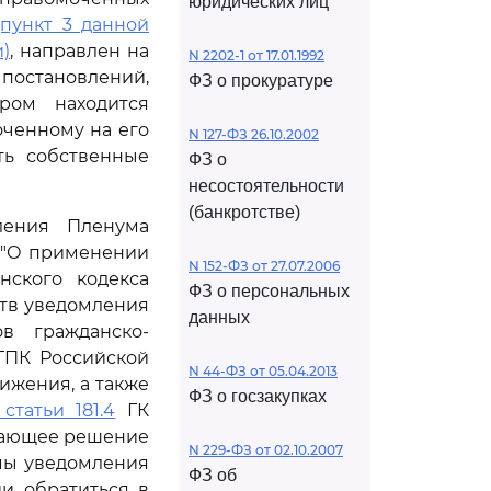
юридических лиц
(пункт 3 данной
и)
, направлен на
N 2202-1 от 17.01.1992
постановлений,
ФЗ о прокуратуре
ром находится
оченному на его
N 127-ФЗ 26.10.2002
ть собственные
ФЗ о
несостоятельности
(банкротстве)
ления Пленума
5 "О применении
N 152-ФЗ от 27.07.2006
нского кодекса
ФЗ о персональных
ств уведомления
данных
в гражданско-
ПК Российской
N 44-ФЗ от 05.04.2013
ижения, а также
ФЗ о госзакупках
статьи 181.4
ГК
ивающее решение
N 229-ФЗ от 02.10.2007
мы уведомления
ФЗ об
и обратиться в