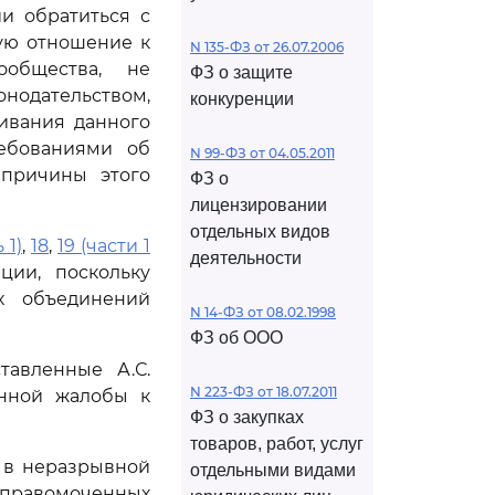
и обратиться с
ую отношение к
N 135-ФЗ от 26.07.2006
ообщества, не
ФЗ о защите
онодательством,
конкуренции
ивания данного
ебованиями об
N 99-ФЗ от 04.05.2011
 причины этого
ФЗ о
лицензировании
отдельных видов
 1)
,
18
,
19 (части 1
деятельности
ии, поскольку
х объединений
N 14-ФЗ от 08.02.1998
ФЗ об ООО
тавленные А.С.
N 223-ФЗ от 18.07.2011
анной жалобы к
ФЗ о закупках
товаров, работ, услуг
 в неразрывной
отдельными видами
правомоченных