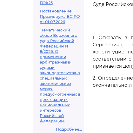
ПЭК25
Суде Российско
Постановление
Президиума ВС РФ
от 01.07.2026
"Тематический
обзор Верховного
1. Отказать в
суда Российской
Сергеевича,
Федерации N
8/2026. О
конституционн
применении
соответствии 
арбитражными
признается доп
судами
законодательства о
2. Определени
специальных
экономических
окончательно и
мерах,
предусмотренных в
целях защиты
национальных
интересов
Российской
Федерации"
Подробнее...