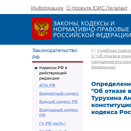
Информация
О проекте ЮИС Легалакт
ЗАКОНЫ, КОДЕКСЫ И
НОРМАТИВНО-ПРАВОВЫЕ 
РОССИЙСКОЙ ФЕДЕРАЦИ
Законодательство
|
Судебная практ
О "Об отказе в пр
РФ
нарушение его конс
Федерации"
Кодексы РФ в
действующей
редакции
Определение
АПК РФ
"Об отказе
Бюджетный кодекс
Турухина А
Водный кодекс РФ
конституцио
Воздушный кодекс
кодекса Ро
РФ
ГК РФ часть 1