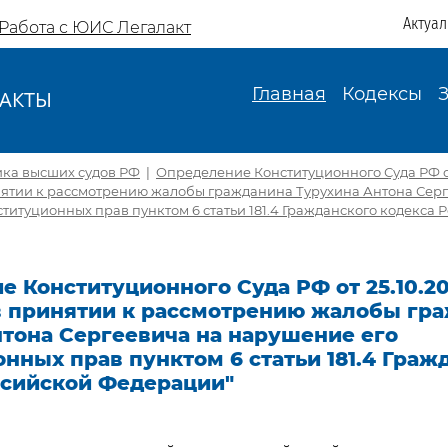
Актуа
Работа с ЮИС Легалакт
Главная
Кодексы
АКТЫ
И
ика высших судов РФ
|
Определение Конституционного Суда РФ от 
инятии к рассмотрению жалобы гражданина Турухина Антона Сер
титуционных прав пунктом 6 статьи 181.4 Гражданского кодекса 
 Конституционного Суда РФ от 25.10.20
 в принятии к рассмотрению жалобы гр
нтона Сергеевича на нарушение его
нных прав пунктом 6 статьи 181.4 Граж
ссийской Федерации"