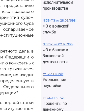
исполнительном
е предоставило
производстве
ско-правового
принятия судом
N 53-ФЗ от 28.03.1998
туционного Суда
ФЗ о воинской
 оспариваемое
службе
онституционные
N 395-1 от 02.12.1990
ФЗ о банках и
ретного дела, в
банковской
ой Федерации о
деятельности
нию конкретных
его гражданско-
ст. 333 ГК РФ
ение, не входит
Уменьшение
определенную в
неустойки
 Федерального
ерации".
ст. 317.1 ГК РФ
ью первой статьи
Проценты по
Конституционном
денежному