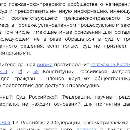
его гражданско-правового сообщества о намерени
 суд и предоставить им иную информацию, имеющ
ики соответствующего гражданско-правового с
ся в порядке, установленном процессуальным зак
, в том числе имеющие иные основания для оспар
оследующем не вправе обращаться в суд с тр
анного решения, если только суд не признает
жительными.
вителя, данная
норма
противоречит
статьям 15 (часть
и 1
и
2
) и
55
Конституции Российской Федерац
т для граждан - членов крупных общественны
препятствия для доступа к правосудию.
онный Суд Российской Федерации, изучив предс
ериалы, не находит оснований для принятия д
181.4
ГК Российской Федерации, рассматриваемый
язи с нормами указанного
Кодекса
о лицах, у