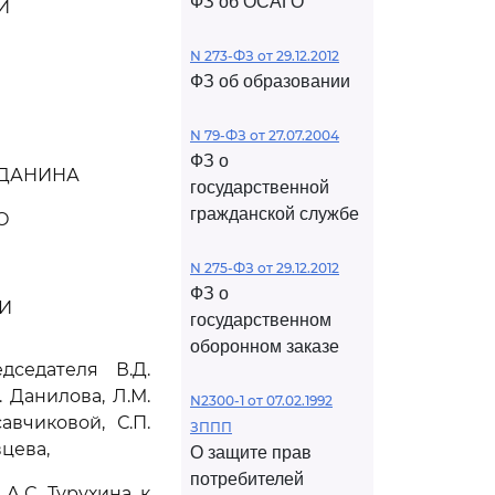
ФЗ об ОСАГО
И
N 273-ФЗ от 29.12.2012
ФЗ об образовании
N 79-ФЗ от 27.07.2004
ФЗ о
ЖДАНИНА
государственной
гражданской службе
О
N 275-ФЗ от 29.12.2012
ФЗ о
И
государственном
оборонном заказе
седателя В.Д.
. Данилова, Л.М.
N2300-1 от 07.02.1992
авчиковой, С.П.
ЗППП
вцева,
О защите прав
потребителей
.С. Турухина к