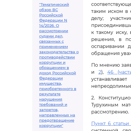
соответствующ
"Тематический
обзор ВС
таким иском в
Российской
делу; участн
Федерации N
присоединившие
14/2026. О
рассмотрении
к такому иску
судами дел,
решения, в п
связанных с
оспаривании д
применением
законодательства о
обращения ува
противодействии
коррупции и
По мнению зая
обращением в
и
2
),
46 (част
доход Российской
Федерации
устанавливае
имущества,
непреодолимые 
приобретенного в
результате
2. Конституци
нарушения
требований и
Турухиным мат
запретов,
рассмотрению.
направленных на
предотвращение
Пункт 6 статьи 
коррупции"
системной св