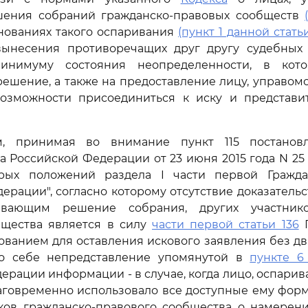
шения собраний гражданско-правовых сообществ
снованиях такого оспаривания
(пункт 1 данной стать
ынесения противоречащих друг другу судебных 
инимуму состояния неопределенности, в кото
ешение, а также на предоставление лицу, управом
возможности присоединиться к иску и представи
м, принимая во внимание пункт 115 постанов
а Российской Федерации от 23 июня 2015 года N 2
рых положений раздела I части первой Гражда
ерации", согласно которому отсутствие доказатель
ивающим решение собрания, других участнико
бщества является в силу
части первой статьи 136
Г
ванием для оставления искового заявления без дв
по себе непредставление упомянутой в
пункте 6 
ерации информации - в случае, когда лицо, оспар
лаговременно использовало все доступные ему фор
иков гражданско-правового сообщества о намерени