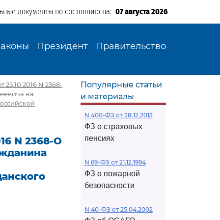
льные документы по состоянию на:
07 августа 2026
Законы
Президент
Правительство
Популярные статьи
25.10.2016 N 2368-
геевича на
и материалы
Российской
N 400-ФЗ от 28.12.2013
ФЗ о страховых
пенсиях
16 N 2368-О
ажданина
N 69-ФЗ от 21.12.1994
ФЗ о пожарной
данского
безопасности
N 40-ФЗ от 25.04.2002