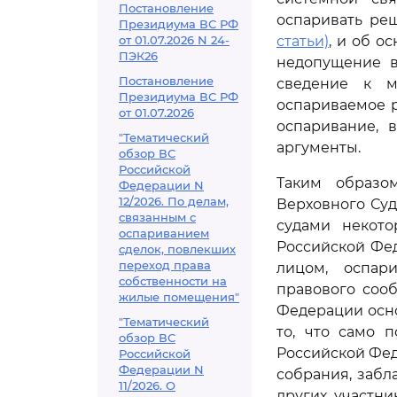
Постановление
оспаривать ре
Президиума ВС РФ
от 01.07.2026 N 24-
статьи)
, и об о
ПЭК26
недопущение в
Постановление
сведение к м
Президиума ВС РФ
оспариваемое р
от 01.07.2026
оспаривание, 
"Тематический
аргументы.
обзор ВС
Российской
Таким образо
Федерации N
12/2026. По делам,
Верховного Суд
связанным с
судами некото
оспариванием
Российской Фед
сделок, повлекших
переход права
лицом, оспар
собственности на
правового соо
жилые помещения"
Федерации осно
"Тематический
то, что само 
обзор ВС
Российской Фед
Российской
Федерации N
собрания, заб
11/2026. О
других участн