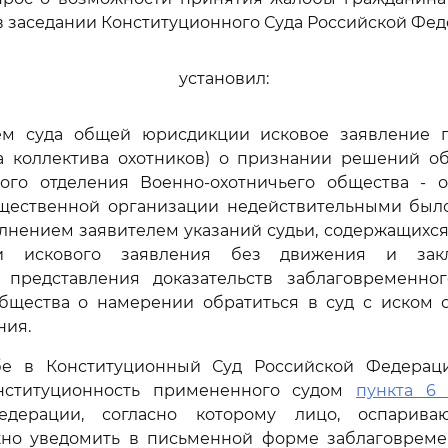
 заседании Конституционного Суда Российской Фед
установил:
ем суда общей юрисдикции исковое заявление г
на коллектива охотников) о признании решений о
ого отделения Военно-охотничьего общества - 
щественной организации недействительными был
лнением заявителем указаний судьи, содержащихс
ии искового заявления без движения и зак
 представления доказательств заблаговременно
общества о намерении обратиться в суд с иском 
ния.
е в Конституционный Суд Российской Федераци
онституционность примененного судом
пункта 6 
едерации, согласно которому лицо, оспарив
жно уведомить в письменной форме заблаговреме