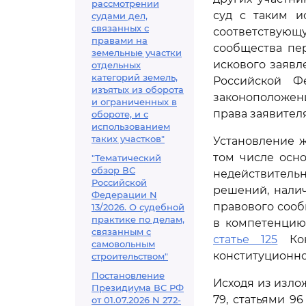
рассмотрении
суд с таким и
судами дел,
связанных с
соответствую
правами на
сообщества пе
земельные участки
искового заявл
отдельных
категорий земель,
Российской Ф
изъятых из оборота
законоположен
и ограниченных в
права заявителя
обороте, и с
использованием
таких участков"
Установление ж
том числе осн
"Тематический
обзор ВС
недействитель
Российской
решений, налич
Федерации N
правового сооб
13/2026. О судебной
практике по делам,
в компетенцию
связанным с
статье 125
Кон
самовольным
конституционно
строительством"
Постановление
Исходя из излож
Президиума ВС РФ
79, статьями 9
от 01.07.2026 N 272-