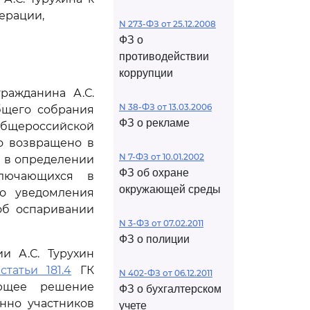
ерации,
N 273-ФЗ от 25.12.2008
ФЗ о
противодействии
коррупции
ражданина А.С.
N 38-ФЗ от 13.03.2006
бщего собрания
ФЗ о рекламе
общероссийской
о возвращено в
N 7-ФЗ от 10.01.2002
я в определении
ФЗ об охране
лючающихся в
окружающей среды
го уведомления
об оспаривании
N 3-ФЗ от 07.02.2011
ФЗ о полиции
и А.С. Турухин
статьи 181.4
ГК
N 402-ФЗ от 06.12.2011
ающее решение
ФЗ о бухгалтерском
нно участников
учете