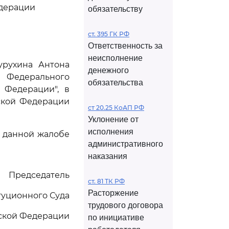
едерации
обязательству
ст. 395 ГК РФ
Ответственность за
неисполнение
урухина Антона
денежного
Федерального
обязательства
 Федерации", в
ской Федерации
ст 20.25 КоАП РФ
Уклонение от
исполнения
 данной жалобе
административного
наказания
Председатель
ст. 81 ТК РФ
Расторжение
туционного Суда
трудового договора
ской Федерации
по инициативе