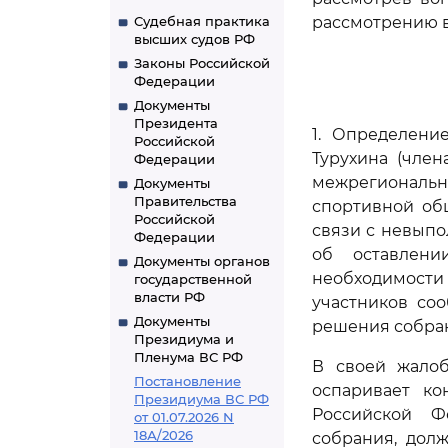
Судебная практика
рассмотрению в
высших судов РФ
Законы Российской
Федерации
Документы
Президента
1. Определени
Российской
Турухина (чле
Федерации
межрегиональн
Документы
Правительства
спортивной об
Российской
связи с невыпо
Федерации
об оставлен
Документы органов
необходимости
государственной
власти РФ
участников со
Документы
решения собра
Президиума и
Пленума ВС РФ
В своей жалоб
Постановление
оспаривает к
Президиума ВС РФ
Российской Ф
от 01.07.2026 N
18А/2026
собрания, дол