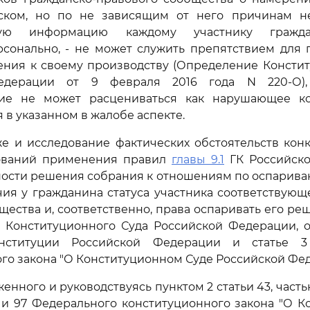
ском, но по не зависящим от него причинам н
щую информацию каждому участнику граждан
рсонально, - не может служить препятствием для 
ения к своему производству (Определение Консти
едерации от 9 февраля 2016 года N 220-О),
ие не может расцениваться как нарушающее к
 в указанном в жалобе аспекте.
е и исследование фактических обстоятельств конк
ований применения правил
главы 9.1
ГК Российск
ности решения собрания к отношениям по оспарива
ия у гражданина статуса участника соответствующ
щества и, соответственно, права оспаривать его реш
 Конституционного Суда Российской Федерации, 
ституции Российской Федерации и статье 3
го закона "О Конституционном Суде Российской Фед
енного и руководствуясь пунктом 2 статьи 43, част
6 и 97 Федерального конституционного закона "О 