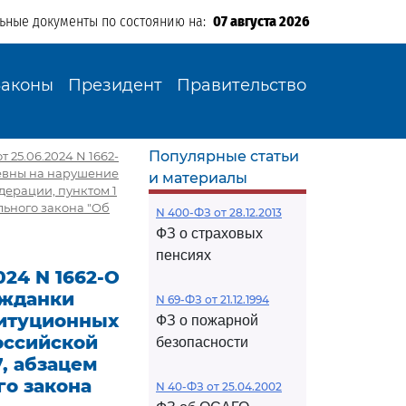
льные документы по состоянию на:
07 августа 2026
Законы
Президент
Правительство
Популярные статьи
25.06.2024 N 1662-
евны на нарушение
и материалы
дерации, пунктом 1
ального закона "Об
N 400-ФЗ от 28.12.2013
ФЗ о страховых
пенсиях
24 N 1662-О
ажданки
N 69-ФЗ от 21.12.1994
титуционных
ФЗ о пожарной
оссийской
безопасности
7, абзацем
го закона
N 40-ФЗ от 25.04.2002