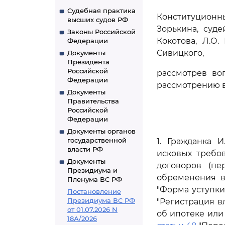
Судебная практика
Конституцион
высших судов РФ
Зорькина, суде
Законы Российской
Кокотова, Л.О.
Федерации
Сивицкого,
Документы
Президента
Российской
рассмотрев во
Федерации
рассмотрению в
Документы
Правительства
Российской
Федерации
Документы органов
государственной
1. Гражданка 
власти РФ
исковых требо
Документы
договоров (пе
Президиума и
обременения в
Пленума ВС РФ
"Форма уступки
Постановление
Президиума ВС РФ
"Регистрация в
от 01.07.2026 N
об ипотеке или
18А/2026