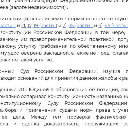
ача прав на закладную" Федерального закона от 16 
еке (залоге недвижимости)".
вительницы, оспариваемые нормы не соответствую
(части 1
и
2
),
17
,
19 (части 1
и
2
),
35 (части 1
и
3
),
45 (часть 
онституции Российской Федерации в той мере, 
ваемому им правоприменительной практикой, допу
акону, уступку требования по обеспеченному ипо
ому удостоверены закладной, а также не предполага
лки по такой уступке.
ионный Суд Российской Федерации, изучив п
находит оснований для принятия данной жалобы к р
енные И.С. Юдиной в обоснование ее позиции, св
формально оспаривая конституционность названных н
онституционному Суду Российской Федераци
выбора и применения судами норм права с уче
в ее дела. Между тем проверка фактических 
дела и оценка доказательств, послуживших о