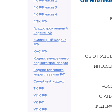
"Об ипотеке
ГК РФ часть 2
ГК РФ часть 3
ГК РФ часть 4
ГПК РФ
Градостроительный
кодекс РФ
Жилищный кодекс
РФ
КАС РФ
ОБ ОТКАЗЕ
Кодекс внутреннего
водного транспорта
ИНЕССЫ
Кодекс торгового
мореплавания РФ
Семейный кодекс
РОСС
ТК РФ
УИК РФ
СТАТЬ
УК РФ
ФЕДЕРА
УПК РФ