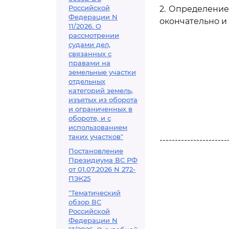
Российской
2. Определени
Федерации N
окончательно и
11/2026. О
рассмотрении
судами дел,
связанных с
правами на
земельные участки
отдельных
категорий земель,
изъятых из оборота
и ограниченных в
обороте, и с
использованием
таких участков"
----------------------
Постановление
Президиума ВС РФ
от 01.07.2026 N 272-
ПЭК25
"Тематический
обзор ВС
Российской
Федерации N