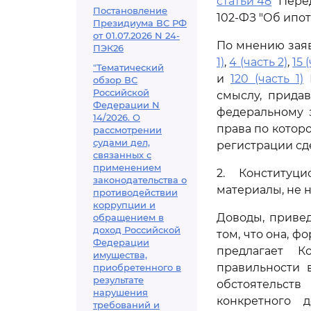
статьи 48
"Перед
Постановление
102-ФЗ "Об ипот
Президиума ВС РФ
от 01.07.2026 N 24-
По мнению зая
ПЭК26
1)
,
4 (часть 2)
,
15 
"Тематический
и
120 (часть 1)
К
обзор ВС
Российской
смыслу, прида
Федерации N
федеральному з
14/2026. О
права по котор
рассмотрении
судами дел,
регистрации сде
связанных с
применением
2. Конституц
законодательства о
материалы, не 
противодействии
коррупции и
Доводы, привед
обращением в
доход Российской
том, что она, 
Федерации
предлагает К
имущества,
правильности 
приобретенного в
результате
обстоятельст
нарушения
конкретного 
требований и