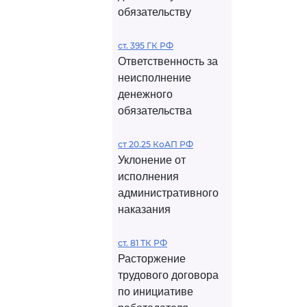
обязательству
ст. 395 ГК РФ
Ответственность за
неисполнение
денежного
обязательства
ст 20.25 КоАП РФ
Уклонение от
исполнения
административного
наказания
ст. 81 ТК РФ
Расторжение
трудового договора
по инициативе