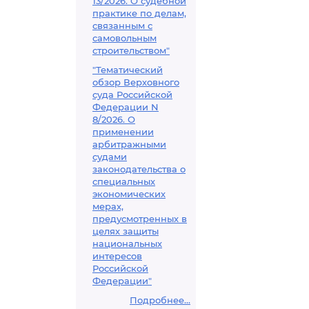
13/2026. О судебной
практике по делам,
связанным с
самовольным
строительством"
"Тематический
обзор Верховного
суда Российской
Федерации N
8/2026. О
применении
арбитражными
судами
законодательства о
специальных
экономических
мерах,
предусмотренных в
целях защиты
национальных
интересов
Российской
Федерации"
Подробнее...