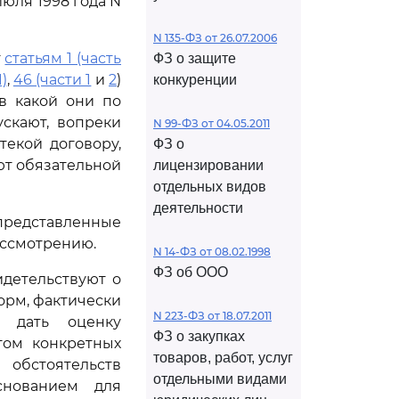
июля 1998 года N
N 135-ФЗ от 26.07.2006
т
статьям 1 (часть
ФЗ о защите
1)
,
46 (части 1
и
2
)
конкуренции
в какой они по
скают, вопреки
N 99-ФЗ от 04.05.2011
текой договору,
ФЗ о
ют обязательной
лицензировании
отдельных видов
деятельности
редставленные
ассмотрению.
N 14-ФЗ от 08.02.1998
ФЗ об ООО
идетельствуют о
орм, фактически
N 223-ФЗ от 18.07.2011
и дать оценку
ФЗ о закупках
том конкретных
товаров, работ, услуг
обстоятельств
отдельными видами
снованием для