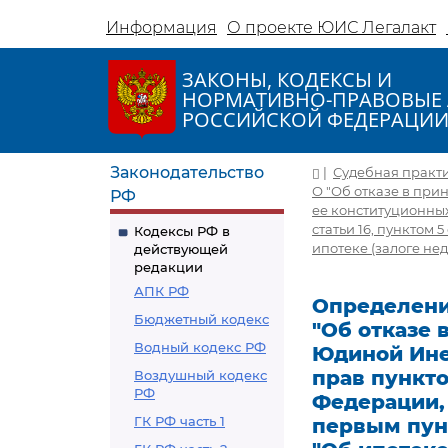
Информация
О проекте ЮИС Легалакт
ЗАКОНЫ, КОДЕКСЫ И
НОРМАТИВНО-ПРАВОВЫЕ 
РОССИЙСКОЙ ФЕДЕРАЦИ
Законодательство
|
Судебная практ
О "Об отказе в пр
РФ
ее конституционных
статьи 16, пунктом 
Кодексы РФ в
ипотеке (залоге не
действующей
редакции
АПК РФ
Определение
Бюджетный кодекс
"Об отказе
Водный кодекс РФ
Юдиной Ине
прав пункто
Воздушный кодекс
РФ
Федерации, 
ГК РФ часть 1
первым пунк