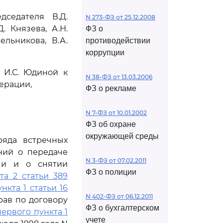
седателя В.Д.
N 273-ФЗ от 25.12.2008
. Князева, А.Н.
ФЗ о
ельникова, В.А.
противодействии
коррупции
 И.С. Юдиной к
N 38-ФЗ от 13.03.2006
ерации,
ФЗ о рекламе
N 7-ФЗ от 10.01.2002
ФЗ об охране
окружающей среды
ряда встречных
ний о передаче
N 3-ФЗ от 07.02.2011
ыми и о снятии
ФЗ о полиции
та 2 статьи 389
ункта 1 статьи 16
N 402-ФЗ от 06.12.2011
рав по договору
ФЗ о бухгалтерском
первого пункта 1
учете