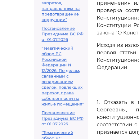
применения ил
запретов,
направленных на
проверка соот
предотвращение
Конституционн
коррупции"
Конституции Р
Постановление
закона "О Конс
Президиума ВС РФ
от 01.07.2026
Исходя из изло
"Тематический
первой статьи
обзор ВС
Российской
Конституционн
Федерации N
Федерации
12/2026. По делам,
связанным с
оспариванием
сделок, повлекших
переход права
собственности на
1. Отказать 
жилые помещения"
Сергеевны, 
Постановление
конституционн
Президиума ВС РФ
от 01.07.2026
соответствии 
признается доп
"Тематический
обзор ВС