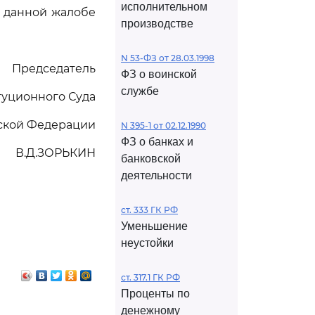
исполнительном
 данной жалобе
производстве
N 53-ФЗ от 28.03.1998
Председатель
ФЗ о воинской
службе
туционного Суда
ской Федерации
N 395-1 от 02.12.1990
ФЗ о банках и
В.Д.ЗОРЬКИН
банковской
деятельности
ст. 333 ГК РФ
Уменьшение
неустойки
ст. 317.1 ГК РФ
Проценты по
денежному