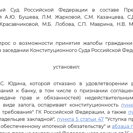
ный Суд Российской Федерации в составе Пред
й А.Ю. Бушева, Л.М. Жарковой, С.М. Казанцева, С.Д
 Красавчиковой, М.Б. Лобова, С.П. Маврина, Н.В. М
прос о возможности принятия жалобы гражданки
 заседании Конституционного Суда Российской Фед
установил:
И.С. Юдина, которой отказано в удовлетворении 
ваний к банку, в том числе о признании соглаше
редаче прав и обязанностей) недействительн
 виде залога, оспаривает конституционность
пунк
 требования" ГК Российской Федерации, а также
п
ладельцев закладной",
пункта 5 статьи 47
"Уступка п
 обеспеченному ипотекой обязательству" и
абзаца 