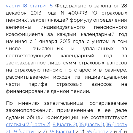
части 18 статьи 15
Федерального закона от 28
декабря 2013 года N 400-ФЗ "О страховых
пенсиях", закрепляющей формулу определения
величины индивидуального пенсионного
коэффициента за каждый календарный год
начиная с 1 января 2015 года с учетом в том
числе начисленных и уплаченных за
соответствующий календарный год за
застрахованное лицо сумм страховых взносов
на страховую пенсию по старости в размере,
рассчитываемом исходя из индивидуальной
части тарифа страховых взносов на
финансирование данной пенсии.
По мнению заявительницы, оспариваемые
законоположения, примененные в ее деле
судами общей юрисдикции, не соответствуют
статьям 7 (часть 2)
,
8 (часть 2)
,
15 (часть 1)
,
16 (часть
2)
,
19 (части 1
и
2
),
35 (части 1
и
2
),
55 (части 2
и
3
) и