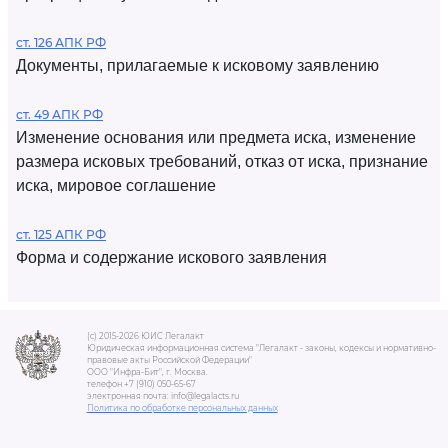
ст. 126 АПК РФ
Документы, прилагаемые к исковому заявлению
ст. 49 АПК РФ
Изменение основания или предмета иска, изменение
размера исковых требований, отказ от иска, признание
иска, мировое соглашение
ст. 125 АПК РФ
Форма и содержание искового заявления
(c) 2015-2026 ЮИС Легалакт
Юридическая информационная система "Легалакт - законы, кодексы и нормативно-
правовые акты Российской Федерации"
ООО "Инфра-Бит", г. Москва.
телефон +7 (910) 050-65-67
электронная почта: info@legalacts.ru
Политика по обработке персональных данных