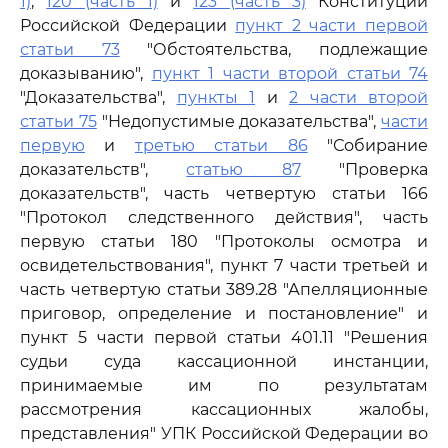
1)
,
120 (часть 1)
и
123 (часть 3)
Конституции
Российской Федерации
пункт 2 части первой
статьи 73
"Обстоятельства, подлежащие
доказыванию",
пункт 1 части второй статьи 74
"Доказательства",
пункты 1
и
2 части второй
статьи 75
"Недопустимые доказательства",
части
первую
и
третью статьи 86
"Собирание
доказательств",
статью 87
"Проверка
доказательств", часть четвертую статьи 166
"Протокол следственного действия", часть
первую статьи 180 "Протоколы осмотра и
освидетельствования", пункт 7 части третьей и
часть четвертую статьи 389.28 "Апелляционные
приговор, определение и постановление" и
пункт 5 части первой статьи 401.11 "Решения
судьи суда кассационной инстанции,
принимаемые им по результатам
рассмотрения кассационных жалобы,
представления" УПК Российской Федерации во