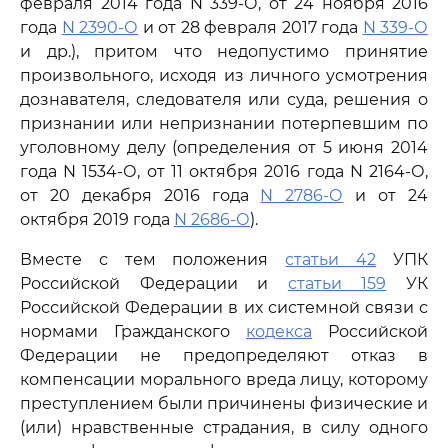
февраля 2014 года N 339-О, от 24 ноября 2016
года
N 2390-О
и от 28 февраля 2017 года
N 339-О
и др.), притом что недопустимо принятие
произвольного, исходя из личного усмотрения
дознавателя, следователя или суда, решения о
признании или непризнании потерпевшим по
уголовному делу (определения от 5 июня 2014
года N 1534-О, от 11 октября 2016 года N 2164-О,
от 20 декабря 2016 года
N 2786-О
и от 24
октября 2019 года
N 2686-О
).
Вместе с тем положения
статьи 42
УПК
Российской Федерации и
статьи 159
УК
Российской Федерации в их системной связи с
нормами Гражданского
кодекса
Российской
Федерации не предопределяют отказ в
компенсации морального вреда лицу, которому
преступлением были причинены физические и
(или) нравственные страдания, в силу одного