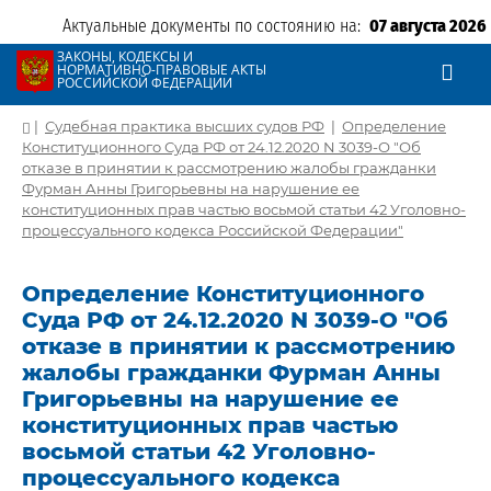
Актуальные документы по состоянию на:
07 августа 2026
ЗАКОНЫ, КОДЕКСЫ И
НОРМАТИВНО-ПРАВОВЫЕ АКТЫ
РОССИЙСКОЙ ФЕДЕРАЦИИ
|
Судебная практика высших судов РФ
|
Определение
Конституционного Суда РФ от 24.12.2020 N 3039-О "Об
отказе в принятии к рассмотрению жалобы гражданки
Фурман Анны Григорьевны на нарушение ее
конституционных прав частью восьмой статьи 42 Уголовно-
процессуального кодекса Российской Федерации"
Определение Конституционного
Суда РФ от 24.12.2020 N 3039-О "Об
отказе в принятии к рассмотрению
жалобы гражданки Фурман Анны
Григорьевны на нарушение ее
конституционных прав частью
восьмой статьи 42 Уголовно-
процессуального кодекса