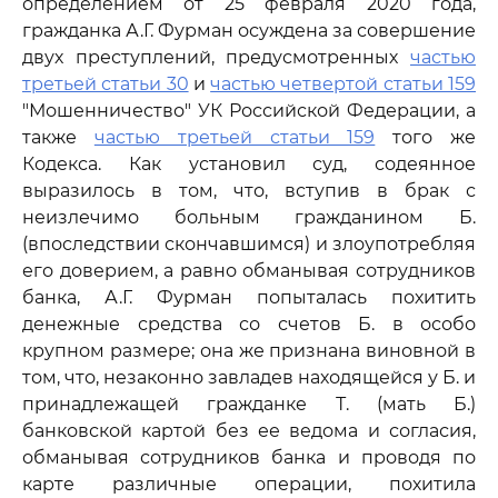
определением от 25 февраля 2020 года,
гражданка А.Г. Фурман осуждена за совершение
двух преступлений, предусмотренных
частью
третьей статьи 30
и
частью четвертой статьи 159
"Мошенничество" УК Российской Федерации, а
также
частью третьей статьи 159
того же
Кодекса. Как установил суд, содеянное
выразилось в том, что, вступив в брак с
неизлечимо больным гражданином Б.
(впоследствии скончавшимся) и злоупотребляя
его доверием, а равно обманывая сотрудников
банка, А.Г. Фурман попыталась похитить
денежные средства со счетов Б. в особо
крупном размере; она же признана виновной в
том, что, незаконно завладев находящейся у Б. и
принадлежащей гражданке Т. (мать Б.)
банковской картой без ее ведома и согласия,
обманывая сотрудников банка и проводя по
карте различные операции, похитила