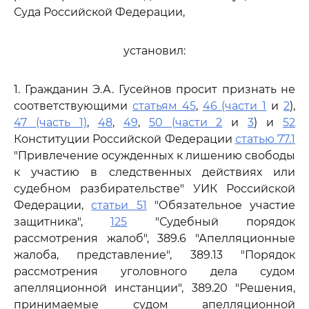
Суда Российской Федерации,
установил:
1. Гражданин Э.А. Гусейнов просит признать не
соответствующими
статьям 45
,
46 (части 1
и
2
),
47 (часть 1)
,
48
,
49
,
50 (части 2
и
3
) и
52
Конституции Российской Федерации
статью 77.1
"Привлечение осужденных к лишению свободы
к участию в следственных действиях или
судебном разбирательстве" УИК Российской
Федерации,
статьи 51
"Обязательное участие
защитника",
125
"Судебный порядок
рассмотрения жалоб", 389.6 "Апелляционные
жалоба, представление", 389.13 "Порядок
рассмотрения уголовного дела судом
апелляционной инстанции", 389.20 "Решения,
принимаемые судом апелляционной