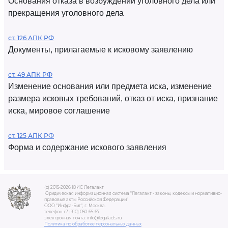
Основания отказа в возбуждении уголовного дела или
прекращения уголовного дела
ст. 126 АПК РФ
Документы, прилагаемые к исковому заявлению
ст. 49 АПК РФ
Изменение основания или предмета иска, изменение
размера исковых требований, отказ от иска, признание
иска, мировое соглашение
ст. 125 АПК РФ
Форма и содержание искового заявления
(c) 2015-2026 ЮИС Легалакт
Юридическая информационная система "Легалакт - законы, кодексы и нормативно-
правовые акты Российской Федерации"
ООО "Инфра-Бит", г. Москва.
телефон +7 (910) 050-65-67
электронная почта: info@legalacts.ru
Политика по обработке персональных данных