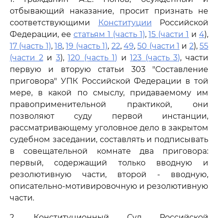
отбывающий наказание, просит признать не
соответствующими
Конституции
Российской
Федерации, ее
статьям 1 (часть 1)
,
15 (части 1
и
4
),
17 (часть 1)
,
18
,
19 (часть 1)
,
22
,
49
,
50 (части 1
и
2
),
55
(части 2
и
3
),
120 (часть 1)
и
123 (часть 3)
, части
первую и вторую статьи 303 "Составление
приговора" УПК Российской Федерации в той
мере, в какой по смыслу, придаваемому им
правоприменительной практикой, они
позволяют суду первой инстанции,
рассматривающему уголовное дело в закрытом
судебном заседании, составлять и подписывать
в совещательной комнате два приговора:
первый, содержащий только вводную и
резолютивную части, второй - вводную,
описательно-мотивировочную и резолютивную
части.
2. Конституционный Суд Российской