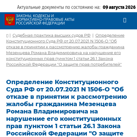
Актуальные документы по состоянию на:
09 августа 2026
ЗАКОНЫ, КОДЕКСЫ И
НОРМАТИВНО-ПРАВОВЫЕ АКТЫ
РОССИЙСКОЙ ФЕДЕРАЦИИ
|
Судебная практика высших судов РФ
|
Определение
Конституционного Суда РФ от 20.07.2021 N 1506-О "Об
отказе в принятии к рассмотрению жалобы гражданина
Мезенцева Романа Владимировича на нарушение его
конституционных прав пунктом 1 статьи 26.1 Закона
Российской Федерации "О защите прав потребителей"
Определение Конституционного
Суда РФ от 20.07.2021 N 1506-О "Об
отказе в принятии к рассмотрению
жалобы гражданина Мезенцева
Романа Владимировича на
нарушение его конституционных
прав пунктом 1 статьи 26.1 Закона
Российской Федерации "О защите