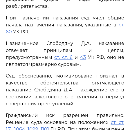
разбирательства.
При назначении наказания суд учел общие
начала назначения наказания, указанные в
ст.
60
УК РФ.
Назначенное Слободяну Д.А. наказание
отвечает принципам и целям,
предусмотренным
ст. ст. 6
и
43
УК РФ, оно не
является чрезмерно суровым.
Суд обоснованно, мотивировано признал в
качестве обстоятельства, отягчающего
наказание Слободяна Д.А., нахождение его в
состоянии алкогольного опьянения в период
совершения преступлений.
Гражданский иск разрешен правильно.
Решение суда основано на положениях
ст. ст.
151
,
1064
,
1099
,
1101
ГК РФ. При этом были учтены