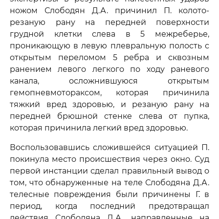
ножом Слободян Д.А. причинил П. колото-
резаную рану на передней поверхности
грудной клетки слева в 5 межреберье,
проникающую в левую плевральную полость с
открытым переломом 5 ребра и сквозным
ранением левого легкого по ходу раневого
канала, осложнившуюся открытым
гемопневмотораксом, которая причинила
тяжкий вред здоровью, и резаную рану на
передней брюшной стенке слева от пупка,
которая причинила легкий вред здоровью.
Воспользовавшись сложившейся ситуацией П.
покинула место происшествия через окно. Суд
первой инстанции сделал правильный вывод о
том, что обнаруженные на теле Слободяна Д.А.
телесные повреждения были причинены Г. в
период, когда последний предотвращал
действия Слободяна Д.А., направленные на