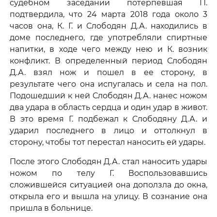
судебном заседании потерпевшая П.
подтвердила, что 24 марта 2018 года около 3
часов она, К. Г. и Слободян Д.А. находились в
доме последнего, где употребляли спиртные
напитки, в ходе чего между нею и К. возник
конфликт. В определенный период Слободян
Д.А. взял нож и пошел в ее сторону, в
результате чего она испугалась и села на пол.
Подошедший к ней Слободян Д.А. нанес ножом
два удара в область сердца и один удар в живот.
В это время Г. подбежал к Слободяну Д.А. и
ударил последнего в лицо и оттолкнул в
сторону, чтобы тот перестал наносить ей удары.
После этого Слободян Д.А. стал наносить удары
ножом по телу Г. Воспользовавшись
сложившейся ситуацией она доползла до окна,
открыла его и вышла на улицу. В сознание она
пришла в больнице.