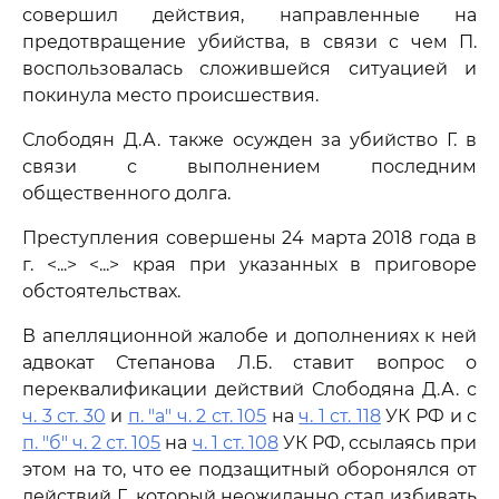
совершил действия, направленные на
предотвращение убийства, в связи с чем П.
воспользовалась сложившейся ситуацией и
покинула место происшествия.
Слободян Д.А. также осужден за убийство Г. в
связи с выполнением последним
общественного долга.
Преступления совершены 24 марта 2018 года в
г. <...> <...> края при указанных в приговоре
обстоятельствах.
В апелляционной жалобе и дополнениях к ней
адвокат Степанова Л.Б. ставит вопрос о
переквалификации действий Слободяна Д.А. с
ч. 3 ст. 30
и
п. "а" ч. 2 ст. 105
на
ч. 1 ст. 118
УК РФ и с
п. "б" ч. 2 ст. 105
на
ч. 1 ст. 108
УК РФ, ссылаясь при
этом на то, что ее подзащитный оборонялся от
действий Г., который неожиданно стал избивать