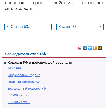
пределах срока действия охранного
свидетельства.
<
Статья 63.
Статья 65.
>
Оформление
Выселение из
бронирования
забронированного
жилого помещения
жилого помещения
поднанимателей и
Законодательство РФ
временных
Кодексы РФ в действующей редакции
жильцов
АПК РФ
Бюджетный кодекс
Водный кодекс РФ
Воздушный кодекс РФ
ГК РФ часть 1
ГК РФ часть 2