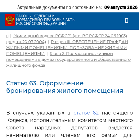
Актуальные документы по состоянию на:
09 августа 2026
ЗАКОНЫ, КОДЕКСЫ И
НОРМАТИВНО-ПРАВОВЫЕ АКТЫ
РОССИЙСКОЙ ФЕДЕРАЦИИ
|
"Жилищный кодекс РСФСР" (утв. ВС РСФСР 24.06.1983)
(ред. от 20.07.2004)
|
Раздел III. ОБЕСПЕЧЕНИЕ ГРАЖДАН
ЖИЛЫМИ ПОМЕЩЕНИЯМИ. ПОЛЬЗОВАНИЕ ЖИЛЫМИ
ПОМЕЩЕНИЯМИ
|
Глава 2. Пользование жилыми
помещениями в домах государственного и общественного
жилищного фонда
Статья 63. Оформление
бронирования жилого помещения
В случаях, указанных в
статье 62
настоящего
Кодекса, исполнительным комитетом местного
Совета народных депутатов выдается
нанимателю или членам его семьи для