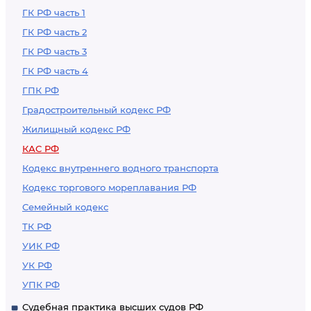
или иными
государственными
ГК РФ часть 1
публичными
или иными
ГК РФ часть 2
полномочиями
публичными
ГК РФ часть 3
полномочиями
ГК РФ часть 4
ГПК РФ
Градостроительный кодекс РФ
Жилищный кодекс РФ
КАС РФ
Кодекс внутреннего водного транспорта
Кодекс торгового мореплавания РФ
Семейный кодекс
ТК РФ
УИК РФ
УК РФ
УПК РФ
Судебная практика высших судов РФ