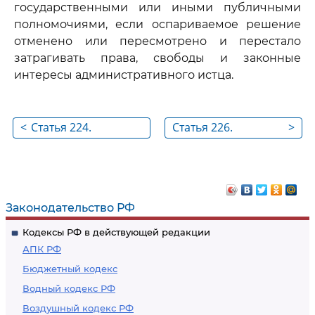
государственными или иными публичными
полномочиями, если оспариваемое решение
отменено или пересмотрено и перестало
затрагивать права, свободы и законные
интересы административного истца.
<
Статья 224.
Статья 226.
>
Объединение в одно
Судебное
производство
разбирательство по
административных
административным
дел об оспаривании
делам об
Законодательство РФ
решения, действия
оспаривании
Кодексы РФ в действующей редакции
(бездействия)
решений, действий
АПК РФ
органа,
(бездействия)
Бюджетный кодекс
организации, лица,
органов,
Водный кодекс РФ
наделенных
организаций, лиц,
Воздушный кодекс РФ
государственными
наделенных