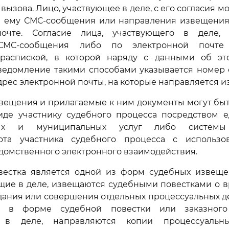
вызова. Лицо, участвующее в деле, с его согласия м
и ему СМС-сообщения или направления извещения
почте. Согласие лица, участвующего в деле,
 СМС-сообщения либо по электронной почте
распиской, в которой наряду с данными об э
уведомление такими способами указывается номер 
дрес электронной почты, на которые направляется 
извещения и прилагаемые к ним документы могут бы
иде участнику судебного процесса посредством е
нных и муниципальных услуг либо системы 
ота участника судебного процесса с использ
омственного электронного взаимодействия.
овестка является одной из форм судебных извеще
щие в деле, извещаются судебными повестками о 
дания или совершения отдельных процессуальных д
 в форме судебной повестки или заказного
 в деле, направляются копии процессуальны