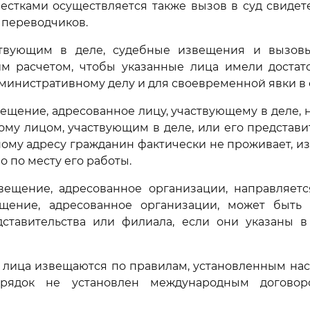
стками осуществляется также вызов в суд свидете
 переводчиков.
ствующим в деле, судебные извещения и вызо
им расчетом, чтобы указанные лица имели достат
дминистративному делу и для своевременной явки в 
вещение, адресованное лицу, участвующему в деле, 
ному лицом, участвующим в деле, или его представит
ному адресу гражданин фактически не проживает, 
 по месту его работы.
вещение, адресованное организации, направляетс
щение, адресованное организации, может быть
дставительства или филиала, если они указаны в
 лица извещаются по правилам, установленным нас
рядок не установлен международным договор