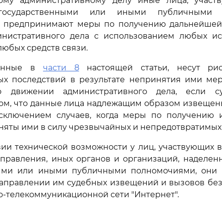
ому административному делу иные лица, участ
государственными или иными публичными п
о предпринимают меры по получению дальнейше
нистративного дела с использованием любых ис
юбых средств связи.
занные в
части 8
настоящей статьи, несут рис
ых последствий в результате непринятия ими ме
 движении административного дела, если су
том, что данные лица надлежащим образом извещен
исключением случаев, когда меры по получению
няты ими в силу чрезвычайных и непредотвратимых 
твии технической возможности у лиц, участвующих в 
управления, иных органов и организаций, наделен
ыми или иными публичными полномочиями, они 
направлении им судебных извещений и вызовов бе
-телекоммуникационной сети "Интернет".