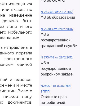
ФЗ об ОСАГО
ожет извещаться
 или вызова по
N 273-ФЗ от 29.12.2012
 на извещение
ФЗ об образовании
 должно быть
том лице и его
N 79-ФЗ от 27.07.2004
его мобильного
ФЗ о
извещение.
государственной
гражданской службе
ть направлены в
диного портала
N 275-ФЗ от 29.12.2012
электронного
ФЗ о
ованием единой
государственном
оборонном заказе
ний и вызовов.
времени и месте
N2300-1 от 07.02.1992
ействий. Вместе
ЗППП
 письма лицу,
О защите прав
х документов.
потребителей