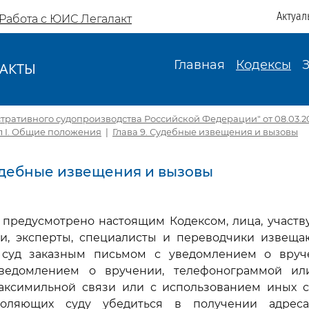
Актуал
Работа с ЮИС Легалакт
Главная
Кодексы
АКТЫ
И
тративного судопроизводства Российской Федерации" от 08.03.201
л I. Общие положения
|
Глава 9. Судебные извещения и вызовы
Судебные извещения и вызовы
е предусмотрено настоящим Кодексом, лица, участв
ли, эксперты, специалисты и переводчики извеща
суд заказным письмом с уведомлением о вруч
ведомлением о вручении, телефонограммой ил
аксимильной связи или с использованием иных с
зволяющих суду убедиться в получении адреса