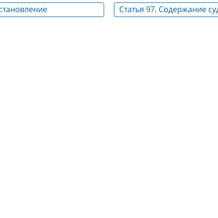
сстановление
Статья 97. Содержание с
 процессуального срока
повесток и иных судебны