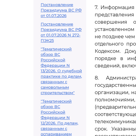
Постановление
7. Информация
Президиума ВС РФ
представления
от 01.07.2026
совершения о
Постановление
установленном
Президиума ВС РФ
от 01.07.2026 N 272-
не позднее чем
ПЭК25
отдельного пр
"Тематический
Кодексом. До
обзор ВС
порядке в инф
Российской
Федерации N
сведений, вклю
13/2026. О судебной
практике по делам,
8. Админист
связанным с
государственн
самовольным
организации, 
строительством"
полномочиями,
"Тематический
обзор ВС
(предварител
Российской
соответствую
Федерации N
телекоммуника
12/2026. По делам,
связанным с
срок. Указанн
оспариванием