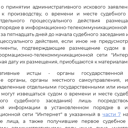
 о принятии административного искового заявлен
 к производству, о времени и месте судебного
тдельного процессуального действия размещ
 порядке в информационно-телекоммуникационной с
 за пятнадцать дней до начала судебного заседания
оцессуального действия, если иное не предусмот
кументы, подтверждающие размещение судом в 
ормационно-телекоммуникационной сети "Интер
чая дату их размещения, приобщаются к материалам 
ративные истцы - органы государственной 
ые органы, органы местного самоуправления,
наделенные отдельными государственными или ин
 могут извещаться судом о времени и месте судеб
ьного судебного заседания) лишь посредств
щей информации в установленном порядке в и
ционной сети "Интернет" в указанный в
части 7
на
ые лица, а также получившие первое судебно