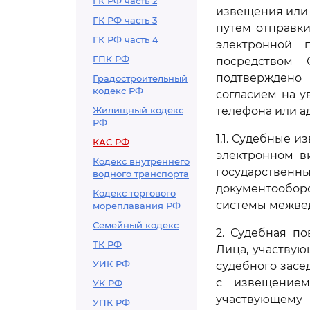
ГК РФ часть 2
извещения или 
ГК РФ часть 3
путем отправк
ГК РФ часть 4
электронной 
ГПК РФ
посредством
подтверждено 
Градостроительный
кодекс РФ
согласием на 
Жилищный кодекс
телефона или а
РФ
1.1. Судебные 
КАС РФ
электронном в
Кодекс внутреннего
государстве
водного транспорта
документообор
Кодекс торгового
системы межвед
мореплавания РФ
Семейный кодекс
2. Судебная п
ТК РФ
Лица, участвую
УИК РФ
судебного засе
с извещением
УК РФ
участвующему
УПК РФ