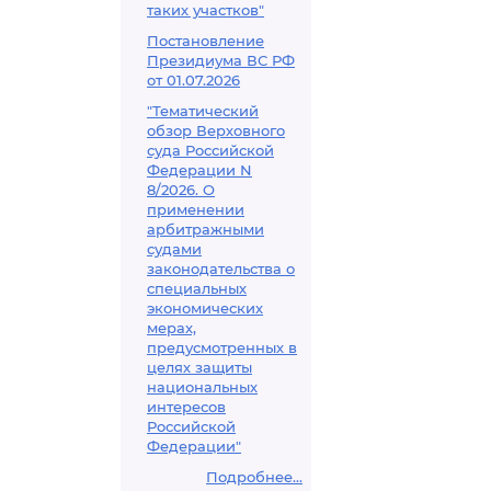
таких участков"
Постановление
Президиума ВС РФ
от 01.07.2026
"Тематический
обзор Верховного
суда Российской
Федерации N
8/2026. О
применении
арбитражными
судами
законодательства о
специальных
экономических
мерах,
предусмотренных в
целях защиты
национальных
интересов
Российской
Федерации"
Подробнее...