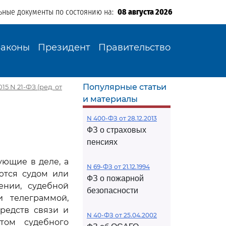
ьные документы по состоянию на:
08 августа 2026
Законы
Президент
Правительство
Популярные статьи
5 N 21-ФЗ (ред. от
и материалы
N 400-ФЗ от 28.12.2013
ФЗ о страховых
пенсиях
ующие в деле, а
N 69-ФЗ от 21.12.1994
ются судом или
ФЗ о пожарной
ении, судебной
безопасности
и телеграммой,
редств связи и
N 40-ФЗ от 25.04.2002
том судебного