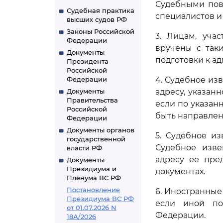
Судебными пове
Судебная практика
специалистов и
высших судов РФ
Законы Российской
3. Лицам, уча
Федерации
вручены с так
Документы
подготовки к а
Президента
Российской
Федерации
4. Судебное из
Документы
адресу, указан
Правительства
если по указан
Российской
быть направлено
Федерации
Документы органов
5. Судебное из
государственной
Судебное изве
власти РФ
адресу ее пре
Документы
Президиума и
документах.
Пленума ВС РФ
Постановление
6. Иностранные
Президиума ВС РФ
если иной по
от 01.07.2026 N
Федерации.
18А/2026