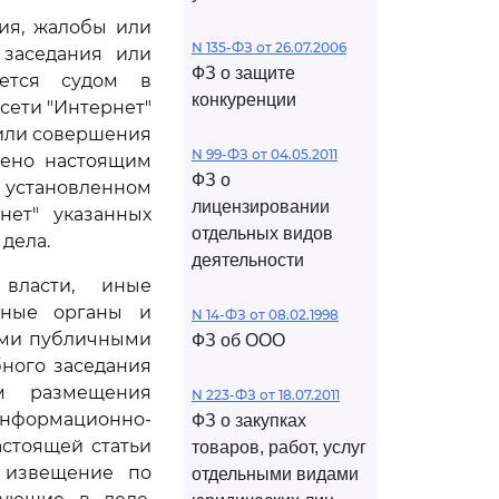
ия, жалобы или
N 135-ФЗ от 26.07.2006
 заседания или
ФЗ о защите
ается судом в
конкуренции
ети "Интернет"
 или совершения
N 99-ФЗ от 04.05.2011
рено настоящим
ФЗ о
установленном
лицензировании
нет" указанных
отдельных видов
дела.
деятельности
власти, иные
 иные органы и
N 14-ФЗ от 08.02.1998
ыми публичными
ФЗ об ООО
ного заседания
ом размещения
N 223-ФЗ от 18.07.2011
нформационно-
ФЗ о закупках
стоящей статьи
товаров, работ, услуг
е извещение по
отдельными видами