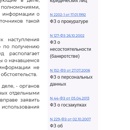
вующие в деле,
юридических лиц
олномочиями,
й информации о
N 2202-1 от 17.01.1992
точников такой
ФЗ о прокуратуре
N 127-ФЗ 26.10.2002
к наступления
ФЗ о
р по получению
несостоятельности
д располагает
(банкротстве)
ы о начавшемся
 информации не
N 152-ФЗ от 27.07.2006
обстоятельств.
ФЗ о персональных
данных
деле, - органов
ных отдельными
N 44-ФЗ от 05.04.2013
вправе заявить
ФЗ о госзакупках
з использования
N 229-ФЗ от 02.10.2007
ФЗ об