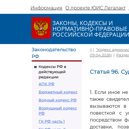
Информация
О проекте ЮИС Легалакт
ЗАКОНЫ, КОДЕКСЫ И
НОРМАТИВНО-ПРАВОВЫЕ 
РОССИЙСКОЙ ФЕДЕРАЦИ
Законодательство
|
"Кодекс админис
09.04.2026)
|
Разде
РФ
Кодексы РФ в
Статья 96. 
действующей
редакции
АПК РФ
Бюджетный кодекс
1. Если иное н
также свидете
Водный кодекс РФ
вызываются в 
Воздушный кодекс
повесткой с у
РФ
посредством ф
ГК РФ часть 1
доставки, по