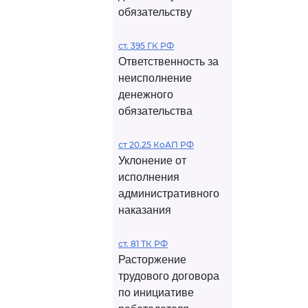
обязательству
ст. 395 ГК РФ
Ответственность за
неисполнение
денежного
обязательства
ст 20.25 КоАП РФ
Уклонение от
исполнения
административного
наказания
ст. 81 ТК РФ
Расторжение
трудового договора
по инициативе