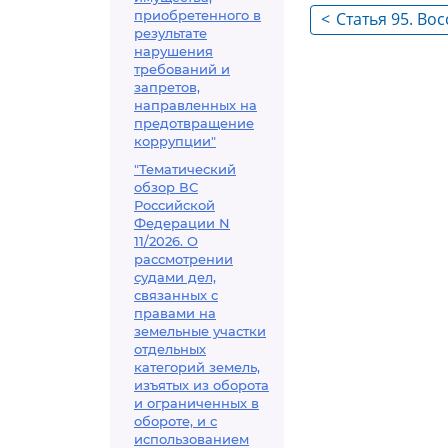
приобретенного в
<
Статья 95. Во
результате
пропущенного
нарушения
требований и
запретов,
направленных на
предотвращение
коррупции"
"Тематический
обзор ВС
Российской
Федерации N
11/2026. О
рассмотрении
судами дел,
связанных с
правами на
земельные участки
отдельных
категорий земель,
изъятых из оборота
и ограниченных в
обороте, и с
использованием