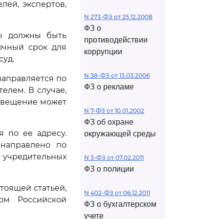
лей, экспертов,
N 273-ФЗ от 25.12.2008
ФЗ о
вы должны быть
противодействии
очный срок для
коррупции
суд.
N 38-ФЗ от 13.03.2006
направляется по
ФЗ о рекламе
елем. В случае,
извещение может
N 7-ФЗ от 10.01.2002
ФЗ об охране
я по ее адресу.
окружающей среды
 направлено по
 учредительных
N 3-ФЗ от 07.02.2011
ФЗ о полиции
тоящей статьей,
N 402-ФЗ от 06.12.2011
ом Российской
ФЗ о бухгалтерском
учете