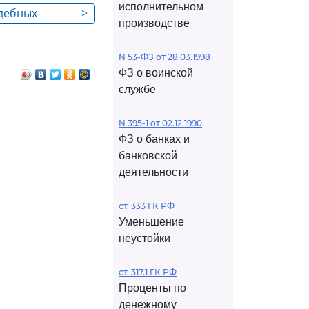
исполнительном
удебных
>
производстве
х извещений
N 53-ФЗ от 28.03.1998
ФЗ о воинской
службе
N 395-1 от 02.12.1990
ФЗ о банках и
банковской
деятельности
ст. 333 ГК РФ
Уменьшение
неустойки
ст. 317.1 ГК РФ
Проценты по
денежному