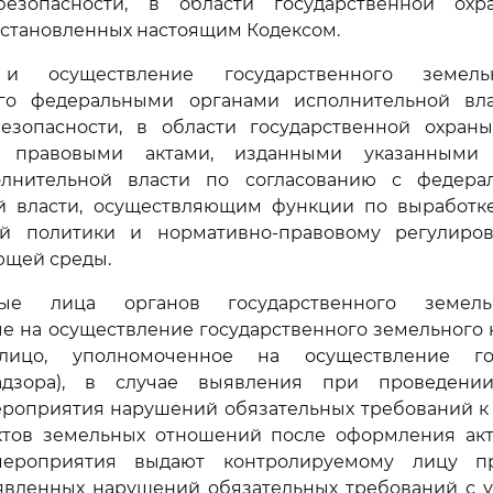
безопасности, в области государственной охр
установленных настоящим Кодексом.
и осуществление государственного земель
го федеральными органами исполнительной вл
езопасности, в области государственной охраны
 правовыми актами, изданными указанными
олнительной власти по согласованию с федера
й власти, осуществляющим функции по выработк
ой политики и нормативно-правовому регулир
ющей среды.
ые лица органов государственного земель
 на осуществление государственного земельного н
лицо, уполномоченное на осуществление гос
адзора), в случае выявления при проведении
мероприятия нарушений обязательных требований к
ктов земельных отношений после оформления акт
 мероприятия выдают контролируемому лицу п
явленных нарушений обязательных требований с у