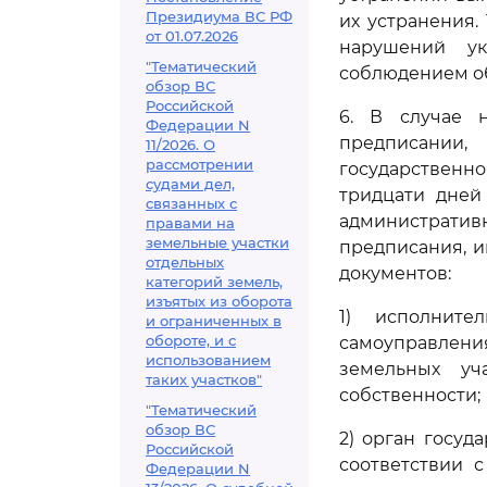
Президиума ВС РФ
их устранения.
от 01.07.2026
нарушений ук
"Тематический
соблюдением о
обзор ВС
Российской
6. В случае 
Федерации N
предписании
11/2026. О
рассмотрении
государственно
судами дел,
тридцати дней
связанных с
администрати
правами на
земельные участки
предписания, 
отдельных
документов:
категорий земель,
изъятых из оборота
1) исполните
и ограниченных в
обороте, и с
самоуправлени
использованием
земельных уч
таких участков"
собственности;
"Тематический
обзор ВС
2) орган госуд
Российской
соответствии 
Федерации N