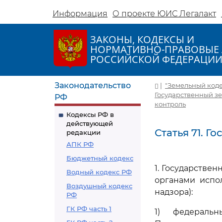
Информация
О проекте ЮИС Легалакт
ЗАКОНЫ, КОДЕКСЫ И
НОРМАТИВНО-ПРАВОВЫЕ 
РОССИЙСКОЙ ФЕДЕРАЦИ
Законодательство
|
"Земельный кодек
Государственный з
РФ
контроль
Кодексы РФ в
действующей
Статья 71. 
редакции
АПК РФ
Бюджетный кодекс
1. Государств
Водный кодекс РФ
органами испо
Воздушный кодекс
надзора):
РФ
ГК РФ часть 1
1) федераль