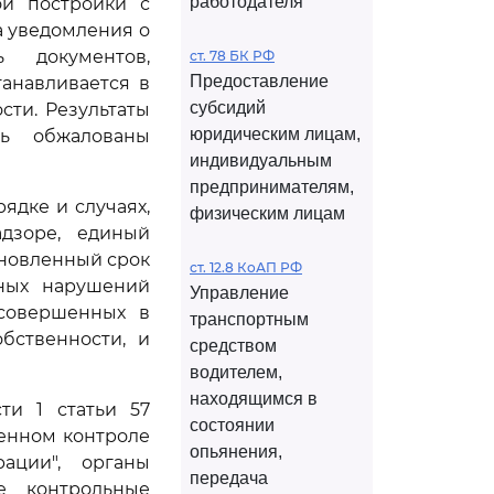
работодателя
ой постройки с
 уведомления о
 документов,
ст. 78 БК РФ
Предоставление
анавливается в
субсидий
сти. Результаты
юридическим лицам,
ть обжалованы
индивидуальным
предпринимателям,
ядке и случаях,
физическим лицам
дзоре, единый
ановленный срок
ст. 12.8 КоАП РФ
нных нарушений
Управление
 совершенных в
транспортным
бственности, и
средством
водителем,
находящимся в
ти 1 статьи 57
состоянии
венном контроле
опьянения,
ации", органы
передача
е контрольные