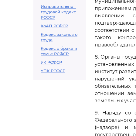
муниципальног
Исправительно -
приложением д
трудовой кодекс
выявлении с
РСФСР
подтверждающи
КоАП РСФСР
соответствии с
Кодекс законов о
такого контр
труде
правообладател
Кодекс о браке и
семье РСФСР
8. Органы госу
УК РСФСР
установленны
УПК РСФСР
институт разви
нарушений, ук
обязательных 
отношении зем
земельных участ
9. Наряду со 
Федерального з
(надзоре) и 
государствен