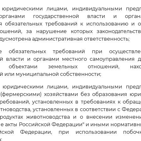
 юридическими лицами, индивидуальными пред
 органами государственной власти и орган
я обязательных требований к использованию и о
ошений, за нарушение которых законодательст
усмотрена административная ответственность;
е обязательных требований при осуществл
ой власти и органами местного самоуправления д
ию объектами земельных отношений, нах
й или муниципальной собственности;
 юридическими лицами, индивидуальными пред
 (фермерскими) хозяйствами без образования юри
требований, установленных в требованиях к обра
тноводства, установленных в соответствии с Феде
родуктах животноводства и о внесении изменен
ые акты Российской Федерации" и иными норматив
йской Федерации, при использовании побоч
;