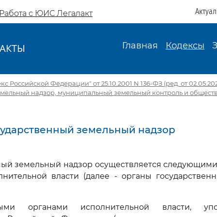
Актуа
Работа с ЮИС Легалакт
Главная
Кодексы
АКТЫ
И
с Российской Федерации" от 25.10.2001 N 136-ФЗ (ред. от 02.05.20
емельный надзор, муниципальный земельный контроль и общес
Государственный земельный надзор
енный земельный надзор осуществляется следующим
лнительной власти (далее - органы государственн
ными органами исполнительной власти, упо