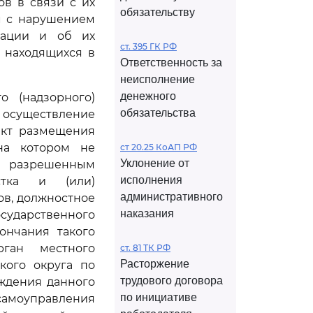
ов в связи с их
обязательству
м с нарушением
ерации и об их
ст. 395 ГК РФ
, находящихся в
Ответственность за
неисполнение
денежного
о (надзорного)
обязательства
существление
акт размещения
 на котором не
ст 20.25 КоАП РФ
Уклонение от
с разрешенным
исполнения
стка и (или)
административного
в, должностное
наказания
ударственного
ончания такого
рган местного
ст. 81 ТК РФ
Расторжение
кого округа по
трудового договора
ождения данного
по инициативе
 самоуправления