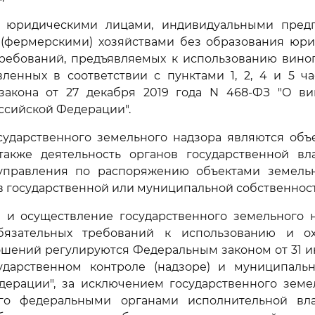
 юридическими лицами, индивидуальными пред
 (фермерскими) хозяйствами без образования юри
требований, предъявляемых к использованию вино
вленных в соответствии с пунктами 1, 2, 4 и 5 ча
закона от 27 декабря 2019 года N 468-ФЗ "О ви
ссийской Федерации".
осударственного земельного надзора являются объ
также деятельность органов государственной вл
управления по распоряжению объектами земель
 государственной или муниципальной собственност
я и осуществление государственного земельного н
бязательных требований к использованию и ох
шений регулируются Федеральным законом от 31 и
ударственном контроле (надзоре) и муниципаль
дерации", за исключением государственного земел
го федеральными органами исполнительной вл