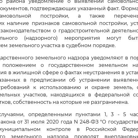
о района уведомление о выявлении самовольн
окументов, подтверждающих указанный факт. Форма
амовольной постройки, а также перечень
х наличие признаков самовольной постройки, уст
 законодательством о градостроительной деятельно
ольного (надзорного) мероприятия могут бы
ем земельного участка в судебном порядке.
дарственного земельного надзора уведомляют в пор
х положением о государственном земельном на
тия в жилищной сфере о фактах неустранения в уст
азанных в предписании об устранении выявле
требований к использованию и охране земель,
ельных участков, находящихся в федеральной со
ков, собственность на которые не разграничена.
случаями, определенными пунктами 1, 3 - 5 час
акона от 31 июля 2020 года N 248-ФЗ "О государст
муниципальном контроле в Российской Федер
ного земельного надзора проводят внеплановы