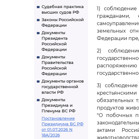
Судебная практика
1) соблюдение
высших судов РФ
гражданами,
Законы Российской
самоуправлени
Федерации
земельных отн
Документы
Федерации пред
Президента
Российской
Федерации
2) соблюдени
Документы
государственн
Правительства
распоряжен
Российской
государственно
Федерации
Документы органов
3) соблюдение
государственной
власти РФ
крестьянскими
Документы
обязательных 
Президиума и
продуктов живо
Пленума ВС РФ
"О побочных п
Постановление
законодательн
Президиума ВС РФ
от 01.07.2026 N
актами Росси
18А/2026
животноводства