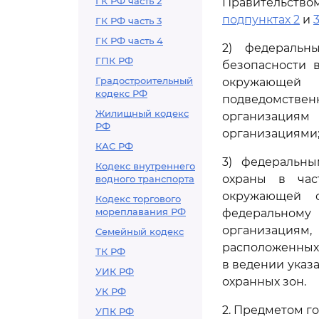
ГК РФ часть 2
Правительство
подпунктах 2
и
ГК РФ часть 3
ГК РФ часть 4
2) федеральн
ГПК РФ
безопасности 
Градостроительный
окружающей 
кодекс РФ
подведомствен
Жилищный кодекс
организациям
РФ
организациями
КАС РФ
3) федеральны
Кодекс внутреннего
охраны в час
водного транспорта
окружающей с
Кодекс торгового
мореплавания РФ
федеральному
организациям,
Семейный кодекс
расположенных 
ТК РФ
в ведении указ
УИК РФ
охранных зон.
УК РФ
2. Предметом г
УПК РФ