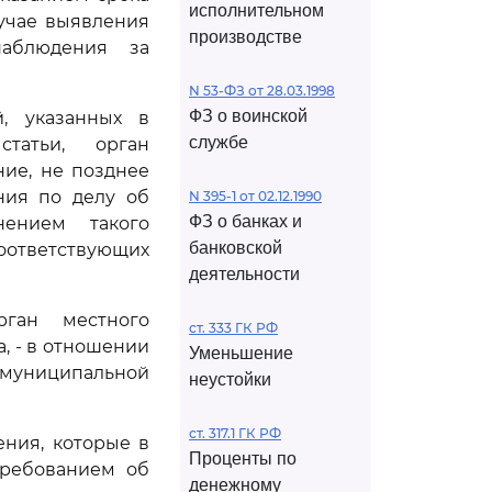
исполнительном
лучае выявления
производстве
наблюдения за
N 53-ФЗ от 28.03.1998
ФЗ о воинской
, указанных в
службе
татьи, орган
ние, не позднее
ния по делу об
N 395-1 от 02.12.1990
ФЗ о банках и
нением такого
банковской
оответствующих
деятельности
рган местного
ст. 333 ГК РФ
, - в отношении
Уменьшение
муниципальной
неустойки
ст. 317.1 ГК РФ
ения, которые в
Проценты по
требованием об
денежному