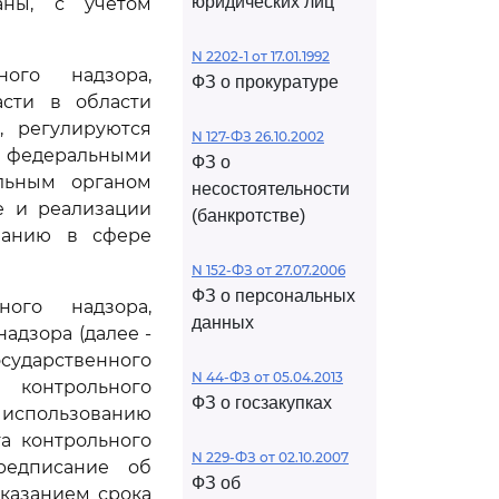
юридических лиц
аны, с учетом
N 2202-1 от 17.01.1992
ного надзора,
ФЗ о прокуратуре
асти в области
, регулируются
N 127-ФЗ 26.10.2002
 федеральными
ФЗ о
льным органом
несостоятельности
е и реализации
(банкротстве)
ованию в сфере
N 152-ФЗ от 27.07.2006
ФЗ о персональных
ного надзора,
данных
адзора (далее -
ударственного
N 44-ФЗ от 05.04.2013
 контрольного
ФЗ о госзакупках
 использованию
а контрольного
N 229-ФЗ от 02.10.2007
редписание об
ФЗ об
казанием срока