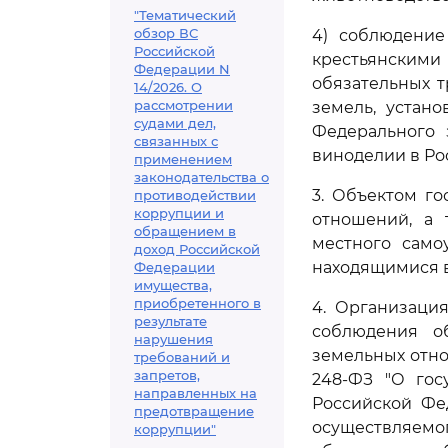
"Тематический
обзор ВС
4) соблюдение
Российской
крестьянскими
Федерации N
обязательных 
14/2026. О
рассмотрении
земель, устано
судами дел,
Федерального 
связанных с
виноделии в Ро
применением
законодательства о
3. Объектом г
противодействии
коррупции и
отношений, а 
обращением в
местного само
доход Российской
находящимися в
Федерации
имущества,
приобретенного в
4. Организаци
результате
соблюдения о
нарушения
земельных отно
требований и
запретов,
248-ФЗ "О гос
направленных на
Российской Фе
предотвращение
осуществляемо
коррупции"