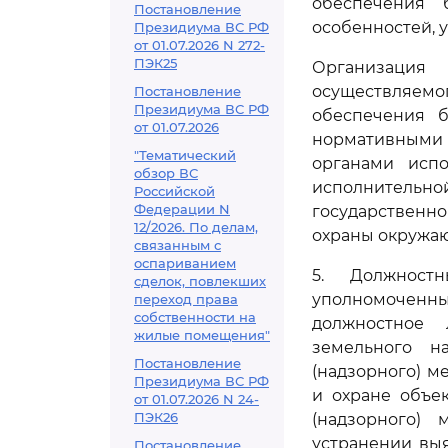
обеспечения 
Постановление
особенностей, 
Президиума ВС РФ
от 01.07.2026 N 272-
ПЭК25
Организация 
осуществляемо
Постановление
Президиума ВС РФ
обеспечения б
от 01.07.2026
нормативными
"Тематический
органами исп
обзор ВС
исполнительно
Российской
Федерации N
государственн
12/2026. По делам,
охраны окружа
связанным с
оспариванием
5. Должностн
сделок, повлекших
уполномоченные
переход права
собственности на
должностное 
жилые помещения"
земельного н
Постановление
(надзорного) 
Президиума ВС РФ
и охране объе
от 01.07.2026 N 24-
ПЭК26
(надзорного)
устранении вы
Постановление