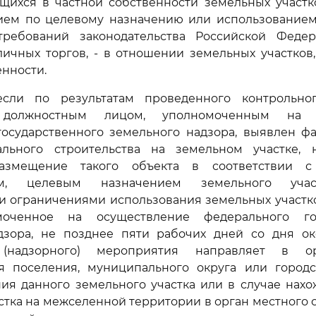
щихся в частной собственности земельных участк
ием по целевому назначению или использование
требований законодательства Российской Фед
ичных торгов, - в отношении земельных участков
енности.
если по результатам проведенного контрольног
 должностным лицом, уполномоченным на о
государственного земельного надзора, выявлен ф
ального строительства на земельном участке,
размещение такого объекта в соответствии 
ием, целевым назначением земельного уча
и ограничениями использования земельных участко
моченное на осуществление федерального гос
дзора, не позднее пяти рабочих дней со дня ок
 (надзорного) мероприятия направляет в о
я поселения, муниципального округа или городс
ия данного земельного участка или в случае нах
стка на межселенной территории в орган местного