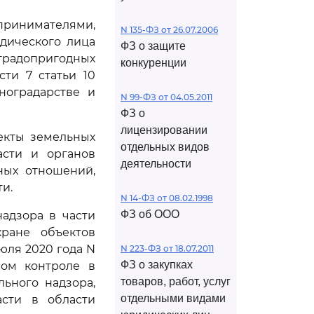
принимателями,
N 135-ФЗ от 26.07.2006
дического лица
ФЗ о защите
градопригодных
конкуренции
сти 7 статьи 10
ноградарстве и
N 99-ФЗ от 04.05.2011
ФЗ о
лицензировании
екты земельных
отдельных видов
асти и органов
деятельности
ных отношений,
и.
N 14-ФЗ от 08.02.1998
ФЗ об ООО
адзора в части
ране объектов
юля 2020 года N
N 223-ФЗ от 18.07.2011
ФЗ о закупках
ном контроле в
товаров, работ, услуг
ьного надзора,
отдельными видами
асти в области