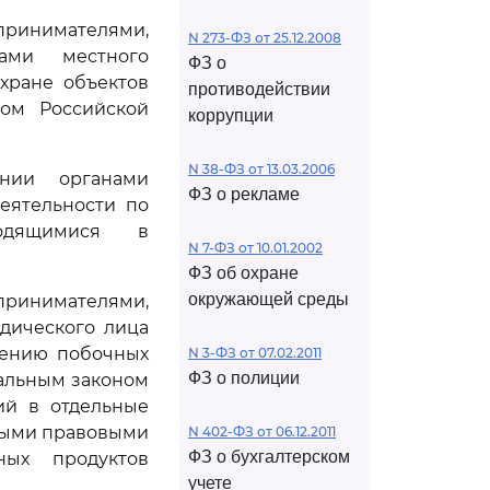
принимателями,
N 273-ФЗ от 25.12.2008
ами местного
ФЗ о
хране объектов
противодействии
вом Российской
коррупции
N 38-ФЗ от 13.03.2006
ении органами
ФЗ о рекламе
еятельности по
одящимися в
N 7-ФЗ от 10.01.2002
ФЗ об охране
окружающей среды
принимателями,
дического лица
щению побочных
N 3-ФЗ от 07.02.2011
ФЗ о полиции
ральным законом
ий в отдельные
ными правовыми
N 402-ФЗ от 06.12.2011
ФЗ о бухгалтерском
ных продуктов
учете