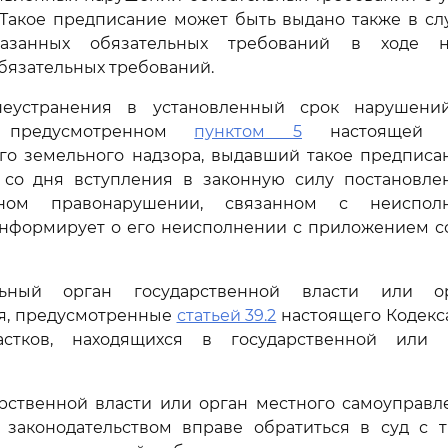
 Такое предписание может быть выдано также в с
азанных обязательных требований в ходе 
бязательных требований.
неустранения в установленный срок нарушений
, предусмотренном
пунктом 5
настоящей с
го земельного надзора, выдавший такое предписа
 со дня вступления в законную силу постановле
вном правонарушении, связанном с неиспол
информирует о его неисполнении с приложением с
льный орган государственной власти или о
я, предусмотренные
статьей 39.2
настоящего Кодекса
астков, находящихся в государственной или 
арственной власти или орган местного самоуправл
с законодательством вправе обратиться в суд с 