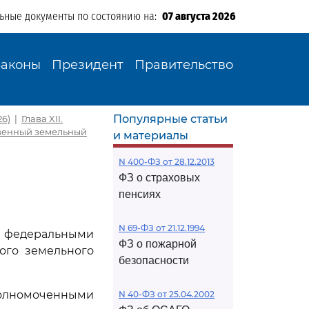
льные документы по состоянию на:
07 августа 2026
Законы
Президент
Правительство
Популярные статьи
26)
|
Глава XII.
твенный земельный
и материалы
N 400-ФЗ от 28.12.2013
ФЗ о страховых
пенсиях
N 69-ФЗ от 21.12.1994
и федеральными
ФЗ о пожарной
ого земельного
безопасности
лномоченными
N 40-ФЗ от 25.04.2002