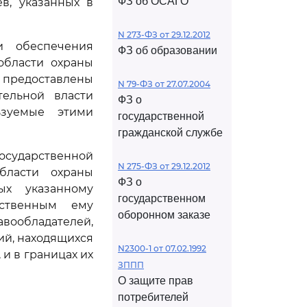
ФЗ об ОСАГО
в, указанных в
N 273-ФЗ от 29.12.2012
и обеспечения
ФЗ об образовании
области охраны
редоставлены
N 79-ФЗ от 27.07.2004
тельной власти
ФЗ о
ьзуемые этими
государственной
гражданской службе
осударственной
N 275-ФЗ от 29.12.2012
бласти охраны
ФЗ о
ых указанному
государственном
мственным ему
оборонном заказе
вообладателей,
ий, находящихся
N2300-1 от 07.02.1992
и в границах их
ЗППП
О защите прав
потребителей