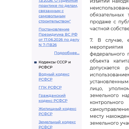
13/2026. О судебной
изъятии находя
практике по делам,
неиспользован
связанным с
обязательных 
самовольным
строительством"
продаже с публ
частной собств
Постановление
Президиума ВС РФ
от 17.06.2026 по делу
7. В случае, 
N 7-ПВ26
мероприятия
Подробнее...
федерального 
объекта капит
Кодексы СССР и
РСФСР
допускается 
Водный кодекс
использован
РСФСР
установленным
ГПК РСФСР
лицо, уполно
земельного на
Гражданский
кодекс РСФСР
контрольного
Жилищный кодекс
самоуправлени
РСФСР
месту нахожден
Земельный кодекс
земельного уча
РСФСР