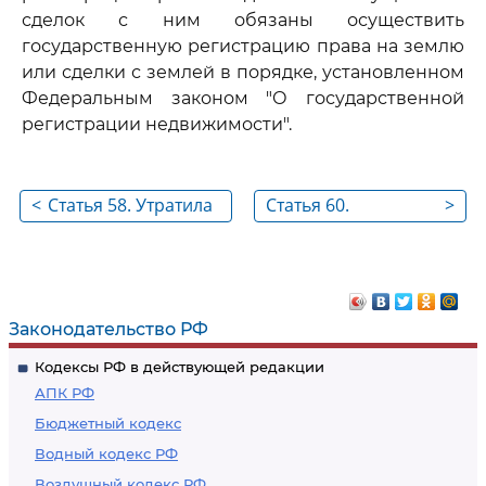
сделок с ним обязаны осуществить
государственную регистрацию права на землю
или сделки с землей в порядке, установленном
Федеральным законом "О государственной
регистрации недвижимости".
<
Статья 58. Утратила
Статья 60.
>
силу
Восстановление
положения,
существовавшего
до нарушения
Законодательство РФ
права на
Кодексы РФ в действующей редакции
земельный участок,
АПК РФ
и пресечение
Бюджетный кодекс
действий,
Водный кодекс РФ
нарушающих право
Воздушный кодекс РФ