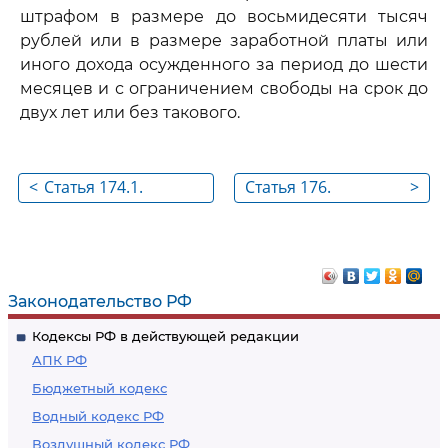
штрафом в размере до восьмидесяти тысяч
рублей или в размере заработной платы или
иного дохода осужденного за период до шести
месяцев и с ограничением свободы на срок до
двух лет или без такового.
<
Статья 174.1.
Статья 176.
>
Легализация
Незаконное
(отмывание)
получение кредита
денежных средств
или иного
Законодательство РФ
имущества,
Кодексы РФ в действующей редакции
приобретенных
АПК РФ
лицом в результате
Бюджетный кодекс
совершения им
Водный кодекс РФ
преступления
Воздушный кодекс РФ