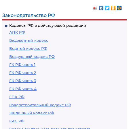
денежных средств
заведомо добытого
или иного
преступным путем
Законодательство РФ
имущества,
Кодексы РФ в действующей редакции
приобретенных
АПК РФ
другими лицами
Бюджетный кодекс
преступным путем
Водный кодекс РФ
Воздушный кодекс РФ
ГК РФ часть 1
ГК РФ часть 2
ГК РФ часть 3
ГК РФ часть 4
ГПК РФ
Градостроительный кодекс РФ
Жилищный кодекс РФ
КАС РФ