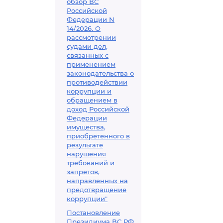
обзор ВС
Российской
Федерации N
14/2026. О
рассмотрении
судами дел,
связанных с
применением
законодательства о
противодействии
коррупции и
обращением в
доход Российской
Федерации
имущества,
приобретенного в
результате
нарушения
требований и
запретов,
направленных на
предотвращение
коррупции"
Постановление
Президиума ВС РФ