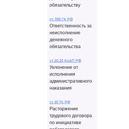
обязательству
ст. 395 ГК РФ
Ответственность за
неисполнение
денежного
обязательства
ст 20.25 КоАП РФ
Уклонение от
исполнения
административного
наказания
ст. 81 ТК РФ
Расторжение
трудового договора
по инициативе