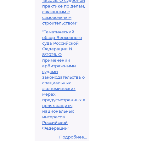
13/2026. О судебной
практике по делам,
связанным с
самовольным
строительством"
"Тематический
обзор Верховного
суда Российской
Федерации N
8/2026. О
применении
арбитражными
судами
законодательства о
специальных
экономических
мерах,
предусмотренных в
целях защиты
национальных
интересов
Российской
Федерации"
Подробнее...