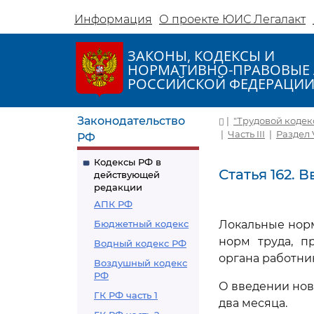
Информация
О проекте ЮИС Легалакт
ЗАКОНЫ, КОДЕКСЫ И
НОРМАТИВНО-ПРАВОВЫЕ 
РОССИЙСКОЙ ФЕДЕРАЦИ
Законодательство
|
"Трудовой кодекс 
|
Часть III
|
Раздел 
РФ
Кодексы РФ в
Статья 162. 
действующей
редакции
АПК РФ
Бюджетный кодекс
Локальные нор
норм труда, п
Водный кодекс РФ
органа работни
Воздушный кодекс
РФ
О введении нов
ГК РФ часть 1
два месяца.