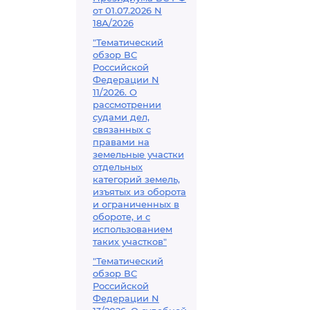
от 01.07.2026 N
18А/2026
"Тематический
обзор ВС
Российской
Федерации N
11/2026. О
рассмотрении
судами дел,
связанных с
правами на
земельные участки
отдельных
категорий земель,
изъятых из оборота
и ограниченных в
обороте, и с
использованием
таких участков"
"Тематический
обзор ВС
Российской
Федерации N