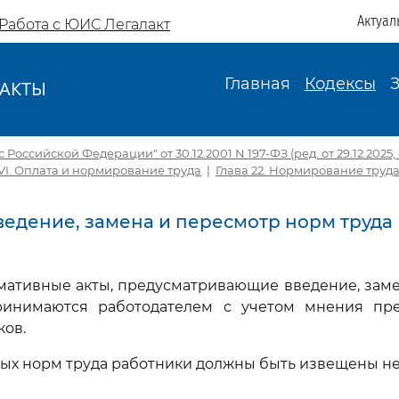
Актуал
Работа с ЮИС Легалакт
Главная
Кодексы
АКТЫ
И
Российской Федерации" от 30.12.2001 N 197-ФЗ (ред. от 29.12.2025, с
VI. Оплата и нормирование труда
|
Глава 22. Нормирование труд
Введение, замена и пересмотр норм труда
мативные акты, предусматривающие введение, заме
ринимаются работодателем с учетом мнения пре
ков.
ых норм труда работники должны быть извещены не