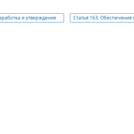
азработка и утверждение
Статья 163. Обеспечение
 труда
условий работы для вып
выработки