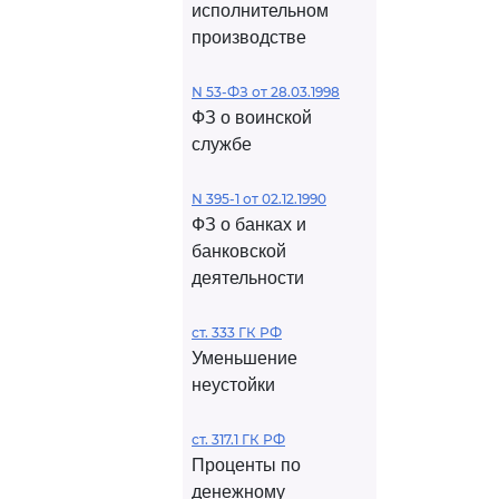
исполнительном
производстве
N 53-ФЗ от 28.03.1998
ФЗ о воинской
службе
N 395-1 от 02.12.1990
ФЗ о банках и
банковской
деятельности
ст. 333 ГК РФ
Уменьшение
неустойки
ст. 317.1 ГК РФ
Проценты по
денежному