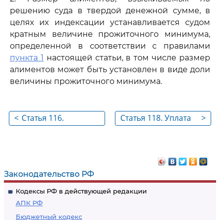
решению суда в твердой денежной сумме, в
целях их индексации устанавливается судом
кратным величине прожиточного минимума,
определенной в соответствии с правилами
пункта 1
настоящей статьи, в том числе размер
алиментов может быть установлен в виде доли
величины прожиточного минимума.
<
Статья 116.
Статья 118. Уплата
>
Недопустимость
алиментов в случае
зачета и обратного
выезда лица,
взыскания
обязанного
алиментов
уплачивать
Законодательство РФ
алименты, в
Кодексы РФ в действующей редакции
иностранное
АПК РФ
государство на
Бюджетный кодекс