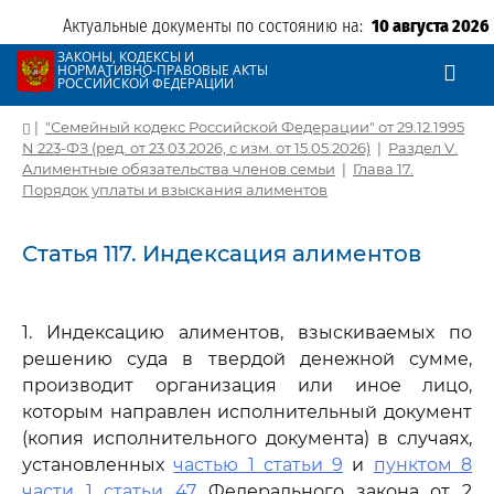
Актуальные документы по состоянию на:
10 августа 2026
ЗАКОНЫ, КОДЕКСЫ И
НОРМАТИВНО-ПРАВОВЫЕ АКТЫ
РОССИЙСКОЙ ФЕДЕРАЦИИ
|
"Семейный кодекс Российской Федерации" от 29.12.1995
N 223-ФЗ (ред. от 23.03.2026, с изм. от 15.05.2026)
|
Раздел V.
Алиментные обязательства членов семьи
|
Глава 17.
Порядок уплаты и взыскания алиментов
Статья 117. Индексация алиментов
1. Индексацию алиментов, взыскиваемых по
решению суда в твердой денежной сумме,
производит организация или иное лицо,
которым направлен исполнительный документ
(копия исполнительного документа) в случаях,
установленных
частью 1 статьи 9
и
пунктом 8
части 1 статьи 47
Федерального закона от 2