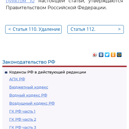
пунктом 10
настоящей статьи, утверждаются
Правительством Российской Федерации.
<
Статья 110. Удаление
Статья 112.
>
затонувшего
Документация по
имущества его
удалению
собственником
затонувшего
имущества
Законодательство РФ
Кодексы РФ в действующей редакции
АПК РФ
Бюджетный кодекс
Водный кодекс РФ
Воздушный кодекс РФ
ГК РФ часть 1
ГК РФ часть 2
ГК РФ часть 3