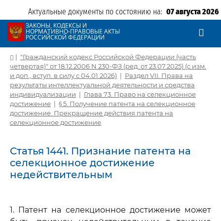
Актуальные документы по состоянию на:
07 августа 2026
ЗАКОНЫ, КОДЕКСЫ И
НОРМАТИВНО-ПРАВОВЫЕ АКТЫ
РОССИЙСКОЙ ФЕДЕРАЦИИ
|
"Гражданский кодекс Российской Федерации (часть
четвертая)" от 18.12.2006 N 230-ФЗ (ред. от 23.07.2025) (с изм.
и доп., вступ. в силу с 04.01.2026)
|
Раздел VII. Права на
результаты интеллектуальной деятельности и средства
индивидуализации
|
Глава 73. Право на селекционное
достижение
|
§ 5. Получение патента на селекционное
достижение. Прекращение действия патента на
селекционное достижение
Статья 1441. Признание патента на
селекционное достижение
недействительным
1. Патент на селекционное достижение может