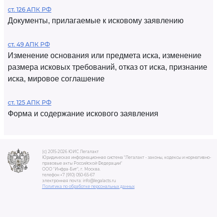
ст. 126 АПК РФ
Документы, прилагаемые к исковому заявлению
ст. 49 АПК РФ
Изменение основания или предмета иска, изменение
размера исковых требований, отказ от иска, признание
иска, мировое соглашение
ст. 125 АПК РФ
Форма и содержание искового заявления
(c) 2015-2026 ЮИС Легалакт
Юридическая информационная система "Легалакт - законы, кодексы и нормативно-
правовые акты Российской Федерации"
ООО "Инфра-Бит", г. Москва.
телефон +7 (910) 050-65-67
электронная почта: info@legalacts.ru
Политика по обработке персональных данных