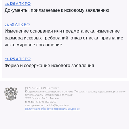
ст. 126 АПК РФ
Документы, прилагаемые к исковому заявлению
ст. 49 АПК РФ
Изменение основания или предмета иска, изменение
размера исковых требований, отказ от иска, признание
иска, мировое соглашение
ст. 125 АПК РФ
Форма и содержание искового заявления
(c) 2015-2026 ЮИС Легалакт
Юридическая информационная система "Легалакт - законы, кодексы и нормативно-
правовые акты Российской Федерации"
ООО "Инфра-Бит", г. Москва.
телефон +7 (910) 050-65-67
электронная почта: info@legalacts.ru
Политика по обработке персональных данных