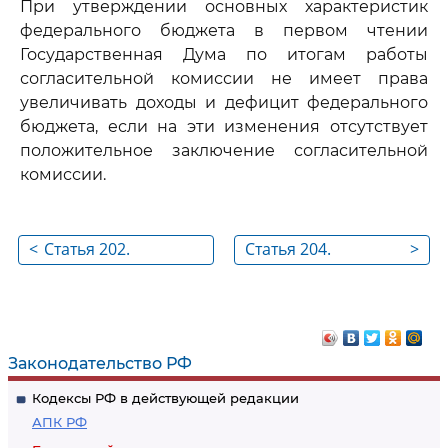
При утверждении основных характеристик
федерального бюджета в первом чтении
Государственная Дума по итогам работы
согласительной комиссии не имеет права
увеличивать доходы и дефицит федерального
бюджета, если на эти изменения отсутствует
положительное заключение согласительной
комиссии.
<
Статья 202.
Статья 204.
>
Отклонение в
Возвращение
первом чтении
проекта
проекта
федерального
федерального
закона о
Законодательство РФ
закона о
федеральном
Кодексы РФ в действующей редакции
федеральном
бюджете на
АПК РФ
бюджете на
очередной