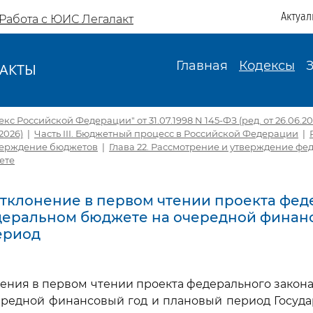
Актуал
Работа с ЮИС Легалакт
Главная
Кодексы
АКТЫ
И
с Российской Федерации" от 31.07.1998 N 145-ФЗ (ред. от 26.06.2026
.2026)
|
Часть III. Бюджетный процесс в Российской Федерации
|
верждение бюджетов
|
Глава 22. Рассмотрение и утверждение фе
ете
 Отклонение в первом чтении проекта фе
деральном бюджете на очередной финанс
ериод
нения в первом чтении проекта федерального закон
ередной финансовый год и плановый период Госуда