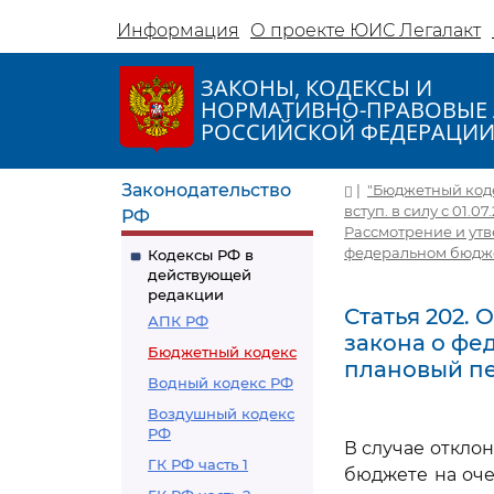
Информация
О проекте ЮИС Легалакт
ЗАКОНЫ, КОДЕКСЫ И
НОРМАТИВНО-ПРАВОВЫЕ 
РОССИЙСКОЙ ФЕДЕРАЦИ
Законодательство
|
"Бюджетный кодек
вступ. в силу с 01.07
РФ
Рассмотрение и ут
федеральном бюдж
Кодексы РФ в
действующей
редакции
Статья 202.
АПК РФ
закона о фе
Бюджетный кодекс
плановый п
Водный кодекс РФ
Воздушный кодекс
РФ
В случае откло
ГК РФ часть 1
бюджете на оч