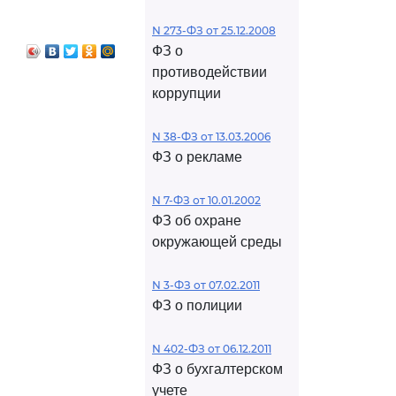
ной Думой в
N 273-ФЗ от 25.12.2008
федерального
ФЗ о
юджете на
противодействии
од и
коррупции
N 38-ФЗ от 13.03.2006
ФЗ о рекламе
N 7-ФЗ от 10.01.2002
ФЗ об охране
окружающей среды
N 3-ФЗ от 07.02.2011
ФЗ о полиции
N 402-ФЗ от 06.12.2011
ФЗ о бухгалтерском
учете