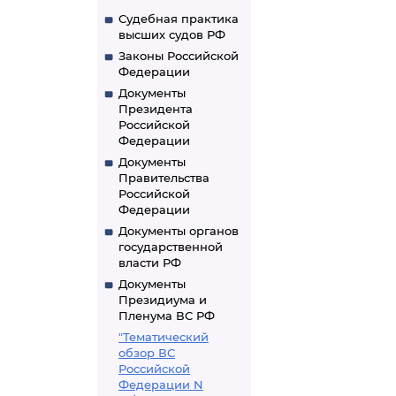
федеральном 
Судебная практика
высших судов РФ
финансовый г
Законы Российской
Государствен
Федерации
Документы
Президента
Российской
Федерации
Документы
Правительства
Российской
Федерации
Документы органов
государственной
власти РФ
Документы
Президиума и
Пленума ВС РФ
"Тематический
обзор ВС
Российской
Федерации N