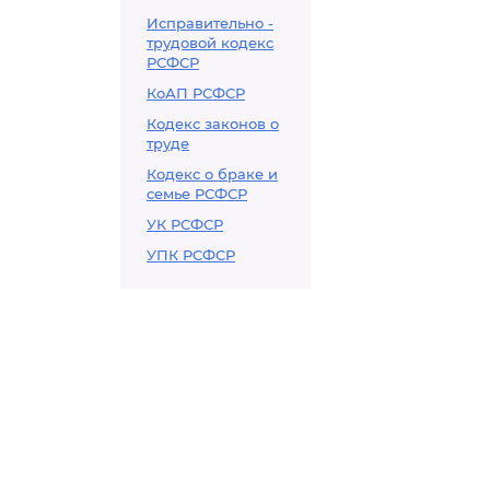
Исправительно -
трудовой кодекс
РСФСР
КоАП РСФСР
Кодекс законов о
труде
Кодекс о браке и
семье РСФСР
УК РСФСР
УПК РСФСР