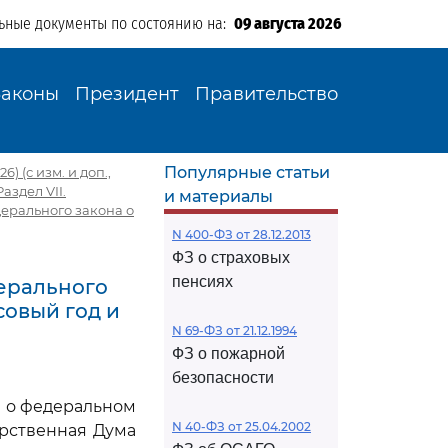
ьные документы по состоянию на:
09 августа 2026
Законы
Президент
Правительство
Популярные статьи
) (с изм. и доп.,
Раздел VII.
и материалы
дерального закона о
N 400-ФЗ от 28.12.2013
ФЗ о страховых
пенсиях
дерального
овый год и
N 69-ФЗ от 21.12.1994
ФЗ о пожарной
безопасности
а о федеральном
N 40-ФЗ от 25.04.2002
рственная Дума