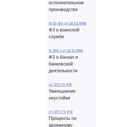
исполнительном
производстве
N 53-ФЗ от 28.03.1998
ФЗ о воинской
службе
N 395-1 от 02.12.1990
ФЗ о банках и
банковской
деятельности
ст. 333 ГК РФ
Уменьшение
неустойки
ст. 317.1 ГК РФ
Проценты по
денежному