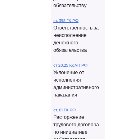
обязательству
ст. 395 ГК РФ
Ответственность за
неисполнение
денежного
обязательства
ст 20.25 КоАП РФ
Уклонение от
исполнения
административного
наказания
ст. 81 ТК РФ
Расторжение
трудового договора
по инициативе