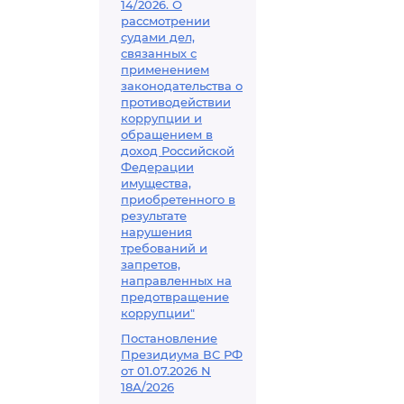
14/2026. О
рассмотрении
судами дел,
связанных с
применением
законодательства о
противодействии
коррупции и
обращением в
доход Российской
Федерации
имущества,
приобретенного в
результате
нарушения
требований и
запретов,
направленных на
предотвращение
коррупции"
Постановление
Президиума ВС РФ
от 01.07.2026 N
18А/2026