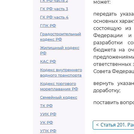
ГК РФ часть 2
может:
ГК РФ часть 3
передать указ
ГК РФ часть 4
основных харак
ГПК РФ
состоящую из 
Градостроительный
Федерации и 
кодекс РФ
разработки со
Жилищный кодекс
бюджета на оч
РФ
предложениям
КАС РФ
ответственных 
Кодекс внутреннего
Совета Федерац
водного транспорта
вернуть указа
Кодекс торгового
мореплавания РФ
доработку;
Семейный кодекс
поставить вопр
ТК РФ
УИК РФ
УК РФ
<
Статья 201. Р
УПК РФ
чтении проек