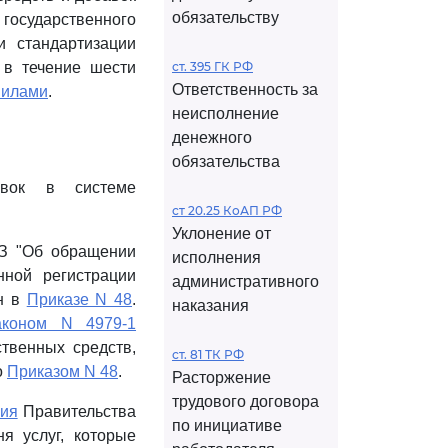
обязательству
осударственного
и стандартизации
 в течение шести
ст. 395 ГК РФ
Ответственность за
вилами
.
неисполнение
денежного
обязательства
авок в системе
ст 20.25 КоАП РФ
Уклонение от
ФЗ "Об обращении
исполнения
нной регистрации
административного
ен в
Приказе N 48
.
наказания
аконом N 4979-1
твенных средств,
ст. 81 ТК РФ
о
Приказом N 48
.
Расторжение
трудового договора
ния
Правительства
по инициативе
я услуг, которые