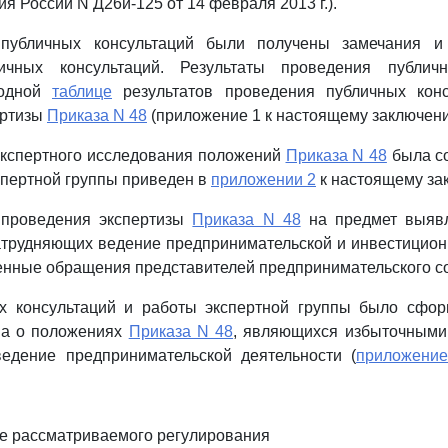
я России N Д26и-125 от 14 февраля 2013 г.).
 публичных консультаций были получены замечания и
личных консультаций. Результаты проведения публичн
одной
таблице
результатов проведения публичных конс
ертизы
Приказа N 48
(приложение 1 к настоящему заключени
экспертного исследования положений
Приказа N 48
была со
кспертной группы приведен в
приложении 2
к настоящему за
 проведения экспертизы
Приказа N 48
на предмет выявл
трудняющих ведение предпринимательской и инвестицион
енные обращения представителей предпринимательского с
х консультаций и работы экспертной группы было сфо
ва о положениях
Приказа N 48
, являющихся избыточными
едение предпринимательской деятельности (
приложени
е рассматриваемого регулирования