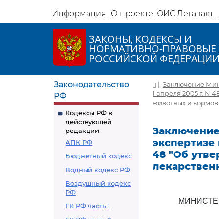
Информация
О проекте ЮИС Легалакт
ЗАКОНЫ, КОДЕКСЫ И
НОРМАТИВНО-ПРАВОВЫЕ 
РОССИЙСКОЙ ФЕДЕРАЦИ
Законодательство
|
Заключение Минэ
1 апреля 2005 г. N
РФ
животных и кормов
Кодексы РФ в
действующей
Заключение 
редакции
экспертизе 
АПК РФ
48 "Об утв
Бюджетный кодекс
лекарствен
Водный кодекс РФ
Воздушный кодекс
РФ
МИНИСТЕ
ГК РФ часть 1