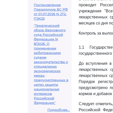
Постановление
проводит Россе
Президиума ВС РФ
учреждения "Все
от 01.07.2026 N 272-
лекарственных с
ПЭК25
месяцев со дня п
"Тематический
обзор Верховного
Контроль за вып
суда Российской
Федерации N
8/2026. О
1.1 Государст
применении
арбитражными
государственного
судами
законодательства о
До вступления в
специальных
лекарственных с
экономических
мерах,
лекарственных с
предусмотренных в
Порядок регист
целях защиты
предусмотрено п
национальных
интересов
кормов и добавок
Российской
Федерации"
Следует отметить
Подробнее...
Российской Феде