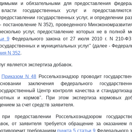
одимыми и обязательными для предоставления федера
 власти государственных услуг и предоставляются
редоставлении государственных услуг, и определении ра
 - постановление N 352), проведенного Минэкономразвития 
есколько услуг, предоставление которых не в полной ме
ьи 9
Федерального закона от 27 июля 2010 г. N 210-ФЗ
осударственных и муниципальных услуг" (далее - Федерал
ния N 352
.
луг является экспертиза добавок.
с
Приказом N 48
Россельхознадзор проводит государстве
новании заключения федерального государственн
осударственный Центр контроля качества и стандартиза
вотных и кормов". При этом экспертиза кормовых доб
ением за счет средств заявителя.
 при предоставлении Россельхознадзором государств
авок, от заявителя требуется обращение за оказанием п
противоречит требованиям
пункта 5 статьи 9
Федерального з