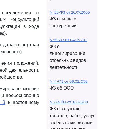
 предложения от
N 135-ФЗ от 26.07.2006
ФЗ о защите
ых консультаций
конкуренции
ультаций в ходе
ю).
N 99-ФЗ от 04.05.2011
здана экспертная
ФЗ о
ключению).
лицензировании
отдельных видов
ения положений,
деятельности
ной деятельности,
ообщества.
N 14-ФЗ от 08.02.1998
ФЗ об ООО
рмировано мнение
 и необоснованно
е 3
к настоящему
N 223-ФЗ от 18.07.2011
ФЗ о закупках
товаров, работ, услуг
отдельными видами