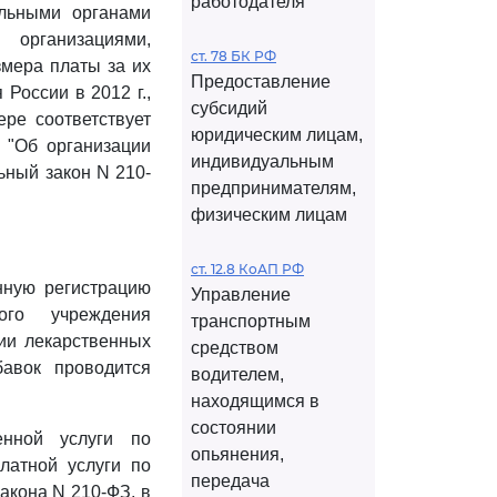
работодателя
льными органами
 организациями,
ст. 78 БК РФ
змера платы за их
Предоставление
России в 2012 г.,
субсидий
ре соответствует
юридическим лицам,
 "Об организации
индивидуальным
ьный закон N 210-
предпринимателям,
физическим лицам
ст. 12.8 КоАП РФ
нную регистрацию
Управление
ого учреждения
транспортным
ции лекарственных
средством
авок проводится
водителем,
находящимся в
состоянии
енной услуги по
опьянения,
латной услуги по
передача
акона N 210-ФЗ, в