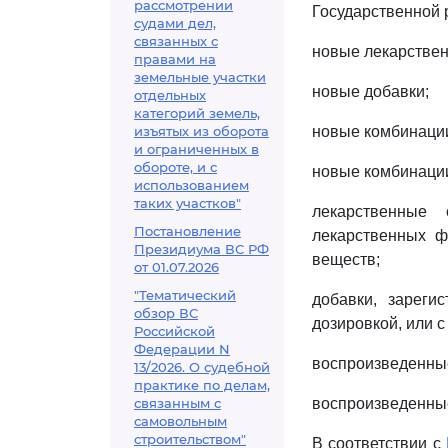
рассмотрении
Государственной 
судами дел,
связанных с
новые лекарствен
правами на
земельные участки
новые добавки;
отдельных
категорий земель,
изъятых из оборота
новые комбинации
и ограниченных в
обороте, и с
новые комбинации
использованием
таких участков"
лекарственные 
Постановление
лекарственных ф
Президиума ВС РФ
веществ;
от 01.07.2026
"Тематический
добавки, зареги
обзор ВС
дозировкой, или 
Российской
Федерации N
воспроизведенные
13/2026. О судебной
практике по делам,
связанным с
воспроизведенны
самовольным
строительством"
В соответствии с