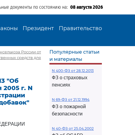
ьные документы по состоянию на:
08 августа 2026
Законы
Президент
Правительство
Популярные статьи
нсельхоза России от
твенных средств для
и материалы
N 400-ФЗ от 28.12.2013
ФЗ о страховых
13 "Об
пенсиях
 2005 г. N
страции
N 69-ФЗ от 21.12.1994
добавок"
ФЗ о пожарной
безопасности
ЕДЕРАЦИИ
N 40-ФЗ от 25.04.2002