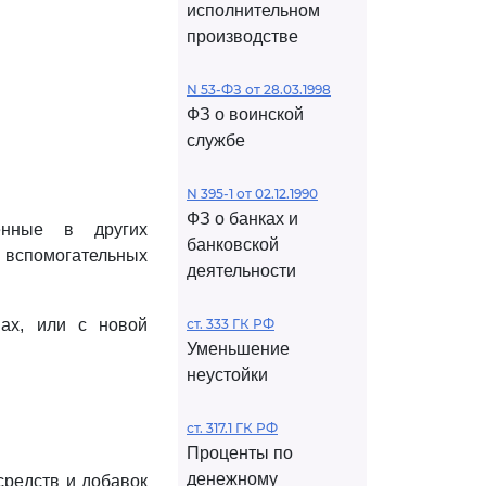
исполнительном
производстве
N 53-ФЗ от 28.03.1998
ФЗ о воинской
службе
N 395-1 от 02.12.1990
ФЗ о банках и
денные в других
банковской
 вспомогательных
деятельности
мах, или с новой
ст. 333 ГК РФ
Уменьшение
неустойки
ст. 317.1 ГК РФ
Проценты по
денежному
средств и добавок