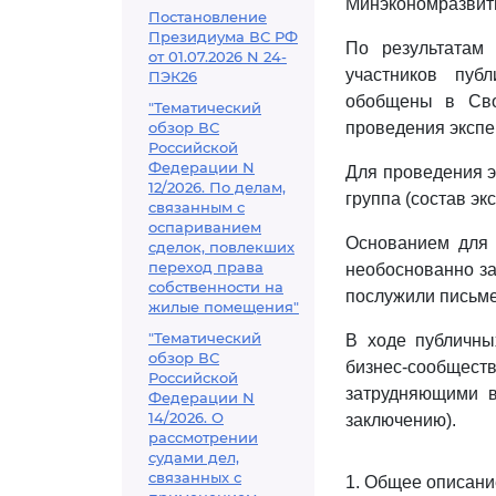
Минэкономразвити
Постановление
Президиума ВС РФ
По результатам
от 01.07.2026 N 24-
участников пуб
ПЭК26
обобщены в Св
"Тематический
обзор ВС
проведения эксп
Российской
Федерации N
Для проведения 
12/2026. По делам,
группа (состав э
связанным с
оспариванием
Основанием для
сделок, повлекших
переход права
необоснованно за
собственности на
послужили письм
жилые помещения"
"Тематический
В ходе публичны
обзор ВС
бизнес-сообщест
Российской
затрудняющими в
Федерации N
14/2026. О
заключению).
рассмотрении
судами дел,
связанных с
1. Общее описани