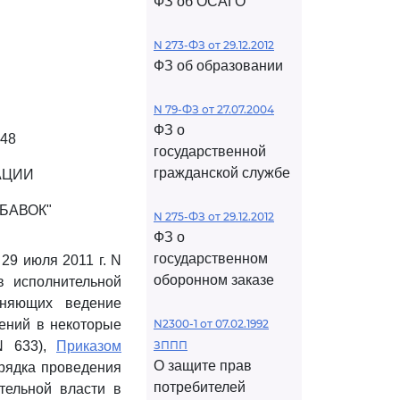
ФЗ об ОСАГО
N 273-ФЗ от 29.12.2012
ФЗ об образовании
N 79-ФЗ от 27.07.2004
ФЗ о
48
государственной
гражданской службе
АЦИИ
БАВОК"
N 275-ФЗ от 29.12.2012
ФЗ о
государственном
29 июля 2011 г. N
оборонном заказе
в исполнительной
дняющих ведение
нений в некоторые
N2300-1 от 07.02.1992
N 633),
Приказом
ЗППП
О защите прав
орядка проведения
потребителей
тельной власти в