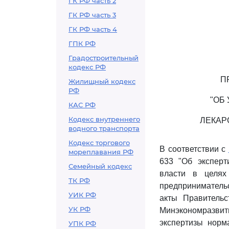
ГК РФ часть 2
ГК РФ часть 3
ГК РФ часть 4
ГПК РФ
Градостроительный
кодекс РФ
П
Жилищный кодекс
РФ
"ОБ
КАС РФ
Кодекс внутреннего
ЛЕКАР
водного транспорта
Кодекс торгового
В соответствии с
мореплавания РФ
633 "Об эксперт
Семейный кодекс
власти в целях
ТК РФ
предпринимательс
УИК РФ
акты Правитель
УК РФ
Минэкономразвити
экспертизы норм
УПК РФ