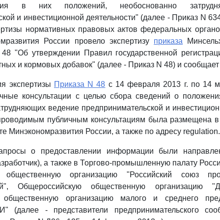
ния в них положений, необоснованно затрудн
кой и инвестиционной деятельности" (далее - Приказ N 634
ертизы нормативных правовых актов федеральных органо
омразвития России провело экспертизу
приказа
Минсельх
N 48 "Об утверждении Правил государственной регистрац
тных и кормовых добавок" (далее - Приказ N 48) и сообщае
ия экспертизы
Приказа N 48
с 14 февраля 2013 г. по 14 м
чные консультации с целью сбора сведений о положен
трудняющих ведение предпринимательской и инвестицион
роводимым публичным консультациям была размещена в 
 Минэкономразвития России, а также по адресу regulation.g
запросы о предоставлении информации были направле
разработчик), а также в Торгово-промышленную палату Росс
ю общественную организацию "Российский союз пр
ей", Общероссийскую общественную организацию "Д
 общественную организацию малого и среднего пред
 (далее - представители предпринимательского сооб