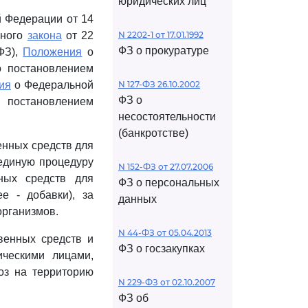
юридических лиц
 Федерации от 14
ьного
закона
от 22
N 2202-1 от 17.01.1992
ФЗ о прокуратуре
ФЗ),
Положения
о
о постановлением
ия
о Федеральной
N 127-ФЗ 26.10.2002
ФЗ о
 постановлением
несостоятельности
(банкротстве)
енных средств для
единую процедуру
N 152-ФЗ от 27.07.2006
нных средств для
ФЗ о персональных
е - добавки), за
данных
организмов.
N 44-ФЗ от 05.04.2013
венных средств и
ФЗ о госзакупках
ческими лицами,
оз на территорию
N 229-ФЗ от 02.10.2007
ФЗ об