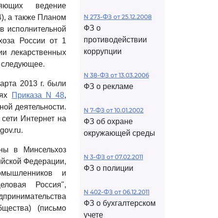
яющих ведение
), а также Планом
N 273-ФЗ от 25.12.2008
ФЗ о
в исполнительной
противодействии
оза России от 1
коррупции
ии лекарственных
т следующее.
N 38-ФЗ от 13.03.2006
арта 2013 г. были
ФЗ о рекламе
иях
Приказа N 48
,
ной деятельности.
N 7-ФЗ от 10.01.2002
сети Интернет на
ФЗ об охране
ov.ru.
окружающей среды
ны в Минсельхоз
N 3-ФЗ от 07.02.2011
ийской Федерации,
ФЗ о полиции
омышленников и
еловая Россия",
N 402-ФЗ от 06.12.2011
принимательства
ФЗ о бухгалтерском
щества) (письмо
учете