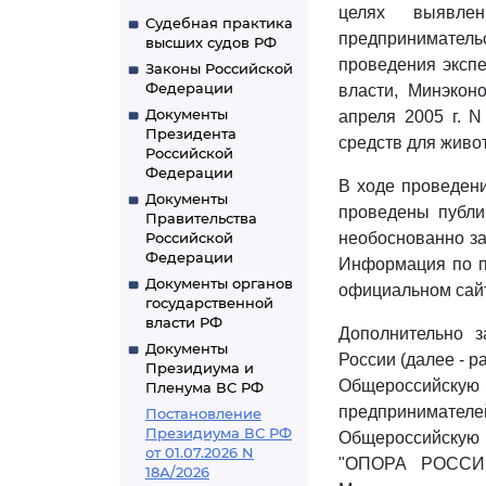
целях выявле
Судебная практика
предпринимательс
высших судов РФ
проведения эксп
Законы Российской
Федерации
власти, Минэкон
Документы
апреля 2005 г. 
Президента
средств для живо
Российской
Федерации
В ходе проведен
Документы
проведены публи
Правительства
Российской
необоснованно за
Федерации
Информация по п
Документы органов
официальном сайте
государственной
власти РФ
Дополнительно 
Документы
России (далее - 
Президиума и
Общероссийску
Пленума ВС РФ
предпринимател
Постановление
Президиума ВС РФ
Общероссийскую
от 01.07.2026 N
"ОПОРА РОССИИ"
18А/2026