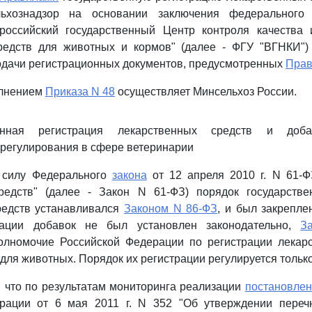
льхознадзор на основании заключения федерального г
российский государственный Центр контроля качества 
редств для животных и кормов" (далее - ФГУ "ВГНКИ")
одачи регистрационных документов, предусмотренных
Пра
олнением
Приказа N 48
осуществляет Минсельхоз России.
венная регистрация лекарственных средств и доб
 регулирования в сфере ветеринарии
 силу Федерального
закона
от 12 апреля 2010 г. N 61-
редств" (далее - Закон N 61-ФЗ) порядок государстве
редств устанавливался
Законом N 86-ФЗ
, и был закрепл
рации добавок не был установлен законодательно,
З
олномочие Российской Федерации по регистрации лекарс
 для животных. Порядок их регистрации регулируется тольк
, что по результатам мониторинга реализации
постановле
рации от 6 мая 2011 г. N 352 "Об утверждении перечн