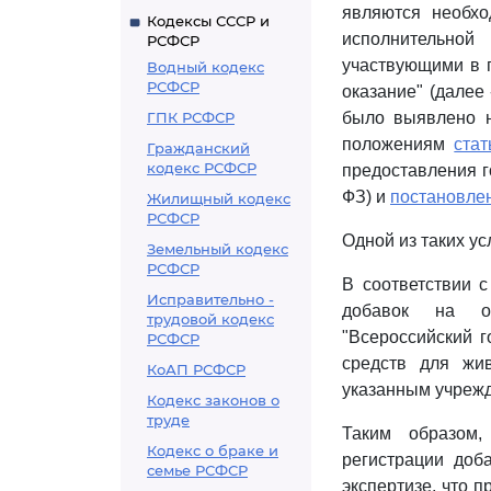
являются необх
Кодексы СССР и
исполнительной
РСФСР
участвующими в п
Водный кодекс
РСФСР
оказание" (далее
ГПК РСФСР
было выявлено н
положениям
стат
Гражданский
кодекс РСФСР
предоставления г
ФЗ) и
постановле
Жилищный кодекс
РСФСР
Одной из таких ус
Земельный кодекс
РСФСР
В соответствии 
Исправительно -
добавок на ос
трудовой кодекс
"Всероссийский г
РСФСР
средств для жи
КоАП РСФСР
указанным учрежд
Кодекс законов о
труде
Таким образом,
Кодекс о браке и
регистрации доб
семье РСФСР
экспертизе, что 