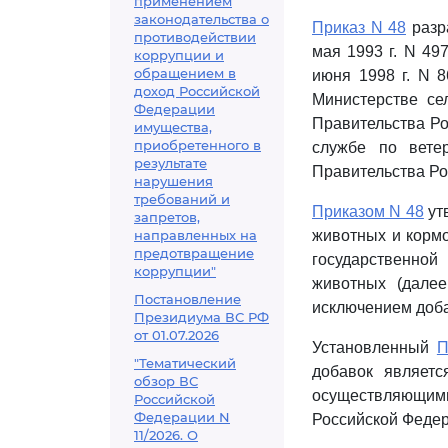
применением
законодательства о
Приказ N 48
разр
противодействии
мая 1993 г. N 49
коррупции и
обращением в
июня 1998 г. N 8
доход Российской
Министерстве се
Федерации
Правительства Ро
имущества,
приобретенного в
службе по вете
результате
Правительства Рос
нарушения
требований и
Приказом N 48
ут
запретов,
направленных на
животных и кормо
предотвращение
государственной
коррупции"
животных (далее
Постановление
исключением доба
Президиума ВС РФ
от 01.07.2026
Установленный
П
"Тематический
добавок являет
обзор ВС
осуществляющими
Российской
Федерации N
Российской Федер
11/2026. О