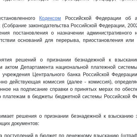
 установленного
Кодексом
Российской Федерации об а
(Собрание законодательства Российской Федерации, 2002, 
ения постановления о назначении административного 
тствии оснований для перерыва, приостановления или 
нятия решений о признании безнадежной к взыскани
м актом Департамента национальной платежной системы
о учреждения Центрального банка Российской Федерации
нно действующая комиссия (далее - комиссия), определ
енное на подписание справки о принятых мерах по обесп
о платежам в бюджеты бюджетной системы Российской Фе
нимает решения о признании безнадежной к взысканию 
ющих документов:
ета поступлений в бюджет по денежному взысканию (штраф