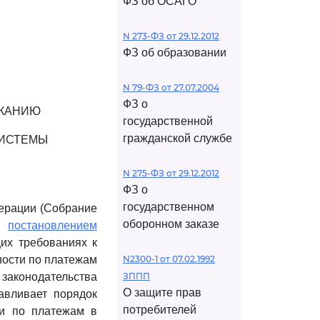
ФЗ об ОСАГО
N 273-ФЗ от 29.12.2012
ФЗ об образовании
N 79-ФЗ от 27.07.2004
ФЗ о
СКАНИЮ
государственной
гражданской службе
СИСТЕМЫ
N 275-ФЗ от 29.12.2012
ФЗ о
государственном
ерации (Собрание
оборонном заказе
 и
постановлением
их требованиях к
ности по платежам
N2300-1 от 07.02.1992
аконодательства
ЗППП
О защите прав
авливает порядок
потребителей
ти по платежам в