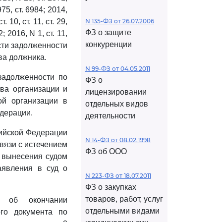
975, ст. 6984; 2014,
. 10, ст. 11, ст. 29,
N 135-ФЗ от 26.07.2006
ФЗ о защите
2; 2016, N 1, ст. 11,
конкуренции
 части задолженности
ва должника.
N 99-ФЗ от 04.05.2011
задолженности по
ФЗ о
ва организации и
лицензировании
ой организации в
отдельных видов
едерации.
деятельности
сийской Федерации
N 14-ФЗ от 08.02.1998
вязи с истечением
ФЗ об ООО
е вынесения судом
аявления в суд о
N 223-ФЗ от 18.07.2011
ФЗ о закупках
товаров, работ, услуг
я об окончании
отдельными видами
ого документа по