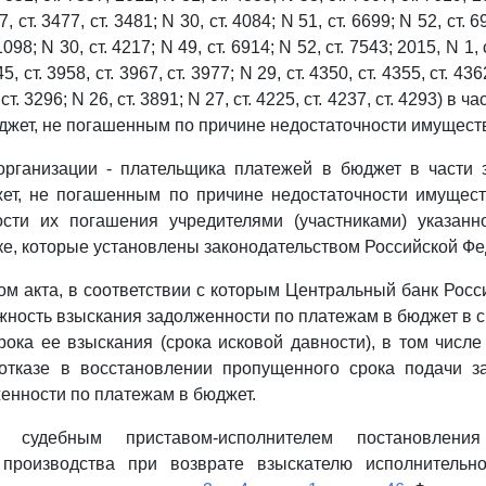
7, ст. 3477, ст. 3481; N 30, ст. 4084; N 51, ст. 6699; N 52, ст. 6
1098; N 30, ст. 4217; N 49, ст. 6914; N 52, ст. 7543; 2015, N 1, ст
45, ст. 3958, ст. 3967, ст. 3977; N 29, ст. 4350, ст. 4355, ст. 436
3, ст. 3296; N 26, ст. 3891; N 27, ст. 4225, ст. 4237, ст. 4293) в
джет, не погашенным по причине недостаточности имущест
 организации - плательщика платежей в бюджет в части 
ет, не погашенным по причине недостаточности имущест
ости их погашения учредителями (участниками) указанн
ке, которые установлены законодательством Российской Ф
дом акта, в соответствии с которым Центральный банк Рос
жность взыскания задолженности по платежам в бюджет в с
рока ее взыскания (срока исковой давности), в том числ
отказе в восстановлении пропущенного срока подачи з
енности по платежам в бюджет.
я судебным приставом-исполнителем постановлени
 производства при возврате взыскателю исполнительн