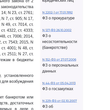
юридических лиц
ного закона от 2
 законодательства
14; N 23, ст. 2761;
N 2202-1 от 17.01.1992
ФЗ о прокуратуре
 N 7, ст. 905; N 17,
 N 49, ст. 7014, ст.
 ст. 4322, ст. 4333;
N 127-ФЗ 26.10.2002
ФЗ о
948, ст. 7006; 2014,
несостоятельности
2, ст. 7543; 2015, N
(банкротстве)
 ст. 4001; N 48, ст.
, ст. 2511; N 27, ст.
латежам в бюджеты
N 152-ФЗ от 27.07.2006
ФЗ о персональных
данных
 установленного
) для возбуждения
N 44-ФЗ от 05.04.2013
ФЗ о госзакупках
ет банкротом или
N 229-ФЗ от 02.10.2007
дств, достаточных
ФЗ об
няемых в деле о