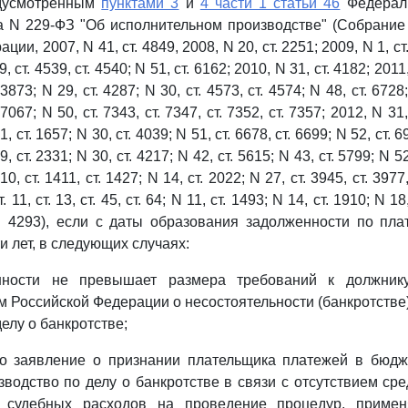
едусмотренным
пунктами 3
и
4 части 1 статьи 46
Федераль
а N 229-ФЗ "Об исполнительном производстве" (Собрание
ии, 2007, N 41, ст. 4849, 2008, N 20, ст. 2251; 2009, N 1, ст. 
9, ст. 4539, ст. 4540; N 51, ст. 6162; 2010, N 31, ст. 4182; 2011,
 3873; N 29, ст. 4287; N 30, ст. 4573, ст. 4574; N 48, ст. 6728;
 7067; N 50, ст. 7343, ст. 7347, ст. 7352, ст. 7357; 2012, N 31,
1, ст. 1657; N 30, ст. 4039; N 51, ст. 6678, ст. 6699; N 52, ст. 6
9, ст. 2331; N 30, ст. 4217; N 42, ст. 5615; N 43, ст. 5799; N 5
410, ст. 1411, ст. 1427; N 14, ст. 2022; N 27, ст. 3945, ст. 3977,
 11, ст. 13, ст. 45, ст. 64; N 11, ст. 1493; N 14, ст. 1910; N 18
ст. 4293), если с даты образования задолженности по п
 лет, в следующих случаях:
нности не превышает размера требований к должнику,
м Российской Федерации о несостоятельности (банкротстве
елу о банкротстве;
о заявление о признании плательщика платежей в бюдж
водство по делу о банкротстве в связи с отсутствием сре
 судебных расходов на проведение процедур, приме