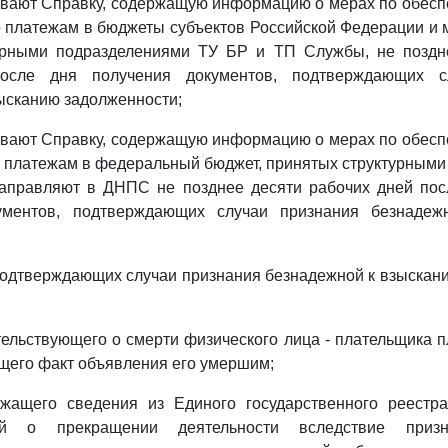
ивают Справку, содержащую информацию о мерах по обесп
 платежам в бюджеты субъектов Российской Федерации и
урными подразделениями ТУ БР и ТП Службы, не поздн
осле дня получения документов, подтверждающих с
ысканию задолженности;
ивают Справку, содержащую информацию о мерах по обесп
 платежам в федеральный бюджет, принятых структурным
направляют в ДНПС не позднее десяти рабочих дней пос
кументов, подтверждающих случаи признания безнадеж
 подтверждающих случаи признания безнадежной к взыскан
тельствующего о смерти физического лица - плательщика 
щего факт объявления его умершим;
ржащего сведения из Единого государственного реестр
лей о прекращении деятельности вследствие призн