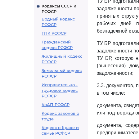
ТУ БР подготавл
Кодексы СССР и
задолженности по
РСФСР
принятых структ
Водный кодекс
рабочих дней п
РСФСР
безнадежной к вз
ГПК РСФСР
Гражданский
ТУ БР подготавл
кодекс РСФСР
задолженности по
Жилищный кодекс
ТУ БР, которую 
РСФСР
(вынесения) до
Земельный кодекс
задолженности;
РСФСР
Исправительно -
3.3. документов,
трудовой кодекс
в том числе:
РСФСР
КоАП РСФСР
документа, свиде
или подтверждаю
Кодекс законов о
труде
документа, соде
Кодекс о браке и
предпринимате
семье РСФСР