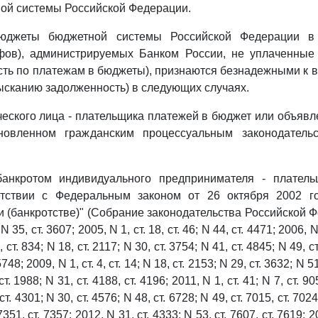
ой системы Российской Федерации.
юджеты бюджетной системы Российской Федерации в
фов), администрируемых Банком России, не уплаченные
сть по платежам в бюджеты), признаются безнадежными к в
ысканию задолженность) в следующих случаях.
ческого лица - плательщика платежей в бюджет или объяв
новленном гражданским процессуальным законодатель
банкротом индивидуального предпринимателя - плател
етствии с Федеральным законом от 26 октября 2002 г
и (банкротстве)" (Собрание законодательства Российской Ф
N 35, ст. 3607; 2005, N 1, ст. 18, ст. 46; N 44, ст. 4471; 2006, 
, ст. 834; N 18, ст. 2117; N 30, ст. 3754; N 41, ст. 4845; N 49, с
5748; 2009, N 1, ст. 4, ст. 14; N 18, ст. 2153; N 29, ст. 3632; N 51
т. 1988; N 31, ст. 4188, ст. 4196; 2011, N 1, ст. 41; N 7, ст. 90
ст. 4301; N 30, ст. 4576; N 48, ст. 6728; N 49, ст. 7015, ст. 7024
 7351, ст. 7357; 2012, N 31, ст. 4333; N 53, ст. 7607, ст. 7619; 2