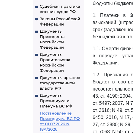
бюджеты бюджетн
Судебная практика
высших судов РФ
1. Платежи в б
Законы Российской
взысканий (штра
Федерации
срок (задолженно
Документы
Президента
безнадежная к вз
Российской
Федерации
1.1. Смерти физи
Документы
в порядке, уста
Правительства
Федерации.
Российской
Федерации
1.2. Признания 
Документы органов
бюджет в соотв
государственной
власти РФ
несостоятельност
Документы
43, ст. 4190; 2004, 
Президиума и
ст. 5497; 2007, N 7
Пленума ВС РФ
ст. 3616; N 49, ст. 
Постановление
6450; 2010, N 17, с
Президиума ВС РФ
от 01.07.2026 N
27, ст. 3880; N 29, 
18А/2026
ст. 7068; N 50, ст.