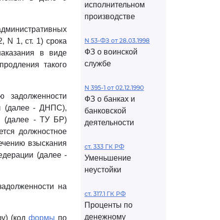
исполнительном
производстве
дминистративных
N 1, ст. 1) срока
N 53-ФЗ от 28.03.1998
ФЗ о воинской
наказания в виде
службе
продления такого
N 395-1 от 02.12.1990
ю задолженности
ФЗ о банках и
 (далее - ДНПС),
банковской
 (далее - ТУ БР)
деятельности
яется должностное
ечению взыскания
ст. 333 ГК РФ
дерации (далее -
Уменьшение
неустойки
задолженности на
ст. 317.1 ГК РФ
Проценты по
денежному
у) (код
формы
по