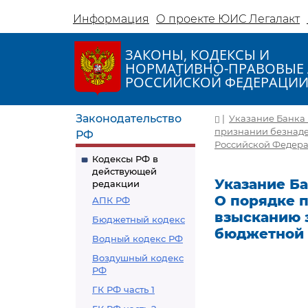
Информация
О проекте ЮИС Легалакт
ЗАКОНЫ, КОДЕКСЫ И
НОРМАТИВНО-ПРАВОВЫЕ 
РОССИЙСКОЙ ФЕДЕРАЦИ
Законодательство
|
Указание Банка Р
признании безнаде
РФ
Российской Федерац
Кодексы РФ в
действующей
Указание Бан
редакции
О порядке 
АПК РФ
взысканию 
Бюджетный кодекс
бюджетной 
Водный кодекс РФ
Воздушный кодекс
РФ
ГК РФ часть 1