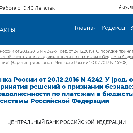
Актуал
Работа с ЮИС Легалакт
Главная
Кодексы
АКТЫ
И
оссии от 20.12.2016 N 4242-У (ред. от 24.12.2019) "О порядке прин
жной к взысканию задолженности по платежам в бюджеты бюдж
ии" (Зарегистрировано в Минюсте России 20.02.2017 N 45708)
ка России от 20.12.2016 N 4242-У (ред. от
принятия решений о признании безнаде
задолженности по платежам в бюджет
системы Российской Федерации
ЦЕНТРАЛЬНЫЙ БАНК РОССИЙСКОЙ ФЕДЕРАЦИИ