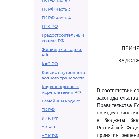
ГК РФ часть 2
ГК РФ часть 3
ГК РФ часть 4
ГПК РФ
Градостроительный
кодекс РФ
ПРИНЯ
Жилищный кодекс
РФ
ЗАДОЛЖ
КАС РФ
Кодекс внутреннего
водного транспорта
Кодекс торгового
В соответствии с
мореплавания РФ
законодательст
Семейный кодекс
Правительства Р
ТК РФ
порядку принятия
УИК РФ
в бюджеты бюдж
УК РФ
Российской Феде
принятия решени
УПК РФ