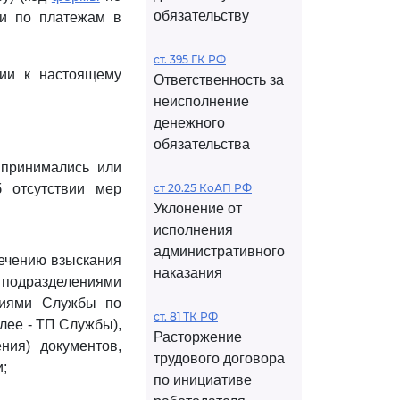
обязательству
ти по платежам в
ст. 395 ГК РФ
нии к настоящему
Ответственность за
неисполнение
денежного
обязательства
 принимались или
 отсутствии мер
ст 20.25 КоАП РФ
Уклонение от
исполнения
административного
ечению взыскания
наказания
и подразделениями
ниями Службы по
ст. 81 ТК РФ
лее - ТП Службы),
Расторжение
ния) документов,
трудового договора
;
по инициативе