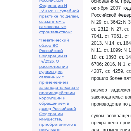
Российской
основаниям, пр
Федерации N
октября 2007 год
13/2026. О судебной
Российской Федерац
практике по делам,
связанным с
N 29, ст. 3642; N 3
самовольным
ст. 2312; N 27, ст.
строительством"
7041, ст. 7061, ст.
"Тематический
2013, N 14, ст. 164
обзор ВС
N 11, ст. 1099; N 1
Российской
Федерации N
10, ст. 1393, ст. 1
14/2026. О
6706; 2016, N 1, ст.
рассмотрении
4207, ст. 4259, 
судами дел,
связанных с
прошло более пяти
применением
законодательства о
размер задолже
противодействии
законодательство
коррупции и
обращением в
производства по д
доход Российской
Федерации
судом возвращен
имущества,
прекращено произ
приобретенного в
результате
для возмещения