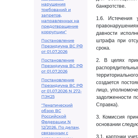
нарушения
банкротстве.
требований и
запретов,
1.6. Истечения
направленных на
правонарушениях 
предотвращение
коррупции"
давности исполн
Постановление
штрафа при отсу
Президиума ВС РФ
срока.
от 01.07.2026
Постановление
2. В целях при
Президиума ВС РФ
распорядительны
от 01.07.2026
территориальног
Постановление
создается постоя
Президиума ВС РФ
лицо, уполномоч
от 01.07.2026 N 272-
ПЭК25
задолженности п
Справка).
"Тематический
обзор ВС
Российской
3. Комиссия при
Федерации N
основании следу
12/2026. По делам,
связанным с
3.1. карточки уч