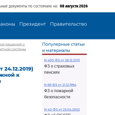
ьные документы по состоянию на:
08 августа 2026
Законы
Президент
Правительство
Популярные статьи
ятия решений о
етной системы
и материалы
N 400-ФЗ от 28.12.2013
ФЗ о страховых
 24.12.2019)
пенсиях
жной к
ы
N 69-ФЗ от 21.12.1994
ФЗ о пожарной
безопасности
N 40-ФЗ от 25.04.2002