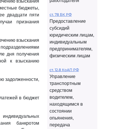
работодателя
ечению взыскания
 местные бюджеты,
ее двадцати пяти
ст. 78 БК РФ
Предоставление
лучаи признания
субсидий
юридическим лицам,
ечению взыскания
индивидуальным
и подразделениями
предпринимателям,
ле дня получения
физическим лицам
ной к взысканию
ст. 12.8 КоАП РФ
Управление
ию задолженности,
транспортным
средством
водителем,
платежей в бюджет
находящимся в
состоянии
а индивидуальных
опьянения,
ания банкротом
передача