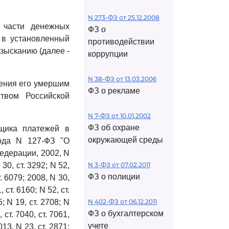
N 273-ФЗ от 25.12.2008
 части денежных
ФЗ о
 в установленный
противодействии
зысканию (далее -
коррупции
N 38-ФЗ от 13.03.2006
ления его умершим
ФЗ о рекламе
ством Российской
N 7-ФЗ от 10.01.2002
ФЗ об охране
ьщика платежей в
окружающей среды
ода N 127-ФЗ "О
едерации, 2002, N
N 30, ст. 3292; N 52,
N 3-ФЗ от 07.02.2011
ФЗ о полиции
т. 6079; 2008, N 30,
, ст. 6160; N 52, ст.
5; N 19, ст. 2708; N
N 402-ФЗ от 06.12.2011
ФЗ о бухгалтерском
, ст. 7040, ст. 7061,
учете
013, N 23, ст. 2871;