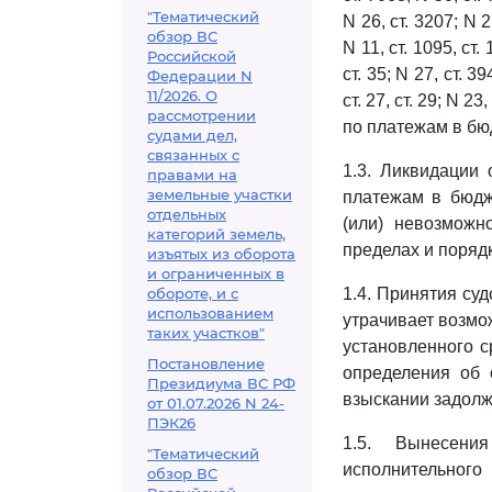
"Тематический
N 26, ст. 3207; N 2
обзор ВС
N 11, ст. 1095, ст. 
Российской
ст. 35; N 27, ст. 39
Федерации N
11/2026. О
ст. 27, ст. 29; N 2
рассмотрении
по платежам в бю
судами дел,
связанных с
1.3. Ликвидации
правами на
земельные участки
платежам в бюдж
отдельных
(или) невозможн
категорий земель,
пределах и поряд
изъятых из оборота
и ограниченных в
обороте, и с
1.4. Принятия су
использованием
утрачивает возмо
таких участков"
установленного с
Постановление
определения об 
Президиума ВС РФ
взыскании задолж
от 01.07.2026 N 24-
ПЭК26
1.5. Вынесени
"Тематический
исполнительного
обзор ВС