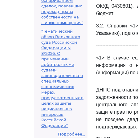
оспариванием
сделок, повлекших
ОКУД 0430801), 
переход права
бюджет;
собственности на
жилые помещения"
3.2. Справки <1
"Тематический
Указанию), подго
обзор Верховного
суда Российской
---------------------------
Федерации N
8/2026. О
<1> В случае ес
применении
арбитражными
информация о н
судами
(информации) по 
законодательства о
специальных
экономических
ДНПС подготавли
мерах,
задолженности по
предусмотренных в
целях защиты
центрального а
национальных
защите прав потр
интересов
не позднее двад
Российской
Федерации"
подтверждающих с
Подробнее...