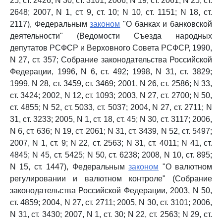
25, ст. 2426; N 30, ст. 3101; 2006, N 19, ст. 2061; N 25, ст.
2648; 2007, N 1, ст. 9, ст. 10; N 10, ст. 1151; N 18, ст.
2117), Федеральным
законом
"О банках и банковской
деятельности" (Ведомости Съезда народных
депутатов РСФСР и Верховного Совета РСФСР, 1990,
N 27, ст. 357; Собрание законодательства Российской
Федерации, 1996, N 6, ст. 492; 1998, N 31, ст. 3829;
1999, N 28, ст. 3459, ст. 3469; 2001, N 26, ст. 2586; N 33,
ст. 3424; 2002, N 12, ст. 1093; 2003, N 27, ст. 2700; N 50,
ст. 4855; N 52, ст. 5033, ст. 5037; 2004, N 27, ст. 2711; N
31, ст. 3233; 2005, N 1, ст. 18, ст. 45; N 30, ст. 3117; 2006,
N 6, ст. 636; N 19, ст. 2061; N 31, ст. 3439, N 52, ст. 5497;
2007, N 1, ст. 9; N 22, ст. 2563; N 31, ст. 4011; N 41, ст.
4845; N 45, ст. 5425; N 50, ст. 6238; 2008, N 10, ст. 895;
N 15, ст. 1447), Федеральным
законом
"О валютном
регулировании и валютном контроле" (Собрание
законодательства Российской Федерации, 2003, N 50,
ст. 4859; 2004, N 27, ст. 2711; 2005, N 30, ст. 3101; 2006,
N 31, ст. 3430; 2007, N 1, ст. 30; N 22, ст. 2563; N 29, ст.