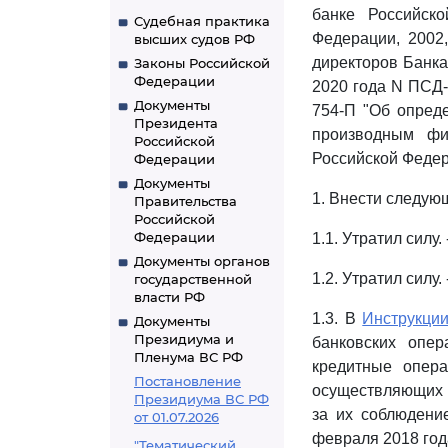
банке Российско
Судебная практика
Федерации, 2002,
высших судов РФ
директоров Банка
Законы Российской
Федерации
2020 года N ПСД-
Документы
754-П "Об опред
Президента
производным фи
Российской
Российской Федер
Федерации
Документы
1. Внести следую
Правительства
Российской
Федерации
1.1. Утратил силу
Документы органов
1.2. Утратил силу
государственной
власти РФ
1.3. В
Инструкци
Документы
Президиума и
банковских опер
Пленума ВС РФ
кредитные опера
Постановление
осуществляющих д
Президиума ВС РФ
за их соблюдени
от 01.07.2026
февраля 2018 года
"Тематический