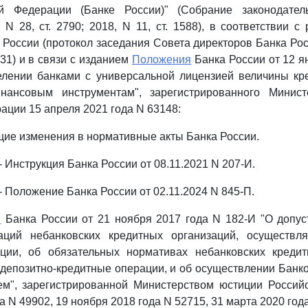
й Федерации (Банке России)" (Собрание законодател
 N 28, ст. 2790; 2018, N 11, ст. 1588), в соответствии 
 России (протокол заседания Совета директоров Банка Рос
31) и в связи с изданием
Положения
Банка России от 12 я
елении банками с универсальной лицензией величины кре
нансовым инструментам", зарегистрированного Минист
ации 15 апреля 2021 года N 63148:
щие изменения в нормативные акты Банка России.
. - Инструкция Банка России от 08.11.2021 N 207-И.
. - Положение Банка России от 02.11.2024 N 845-П.
и
Банка России от 21 ноября 2017 года N 182-И "О допус
аций небанковских кредитных организаций, осуществл
ции, об обязательных нормативах небанковских кредит
епозитно-кредитные операции, и об осуществлении Банк
ем", зарегистрированной Министерством юстиции Россий
 N 49902, 19 ноября 2018 года N 52715, 31 марта 2020 год