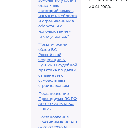
земельные участки
отдельных
2021 года.
категорий земель,
изъятых из оборота
и ограниченных в
обороте, и с
использованием
таких участков"
"Тематический
обзор ВС
Российской
Федерации N
13/2026. О судебной
практике по делам,
связанным с
самовольным
строительством"
Постановление
Президиума ВС РФ
от 01.07.2026 N 24-
ПЭК26
Постановление
Президиума ВС РФ
от 01.07.2026 N