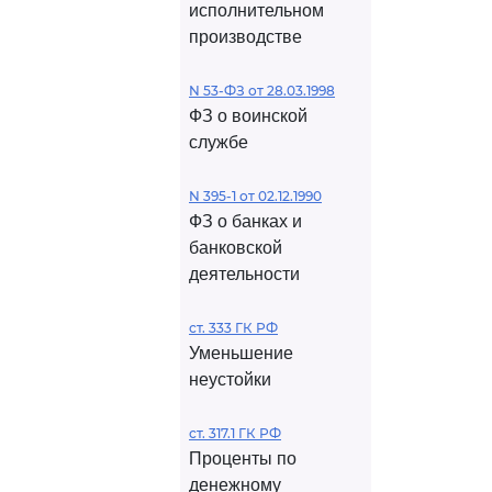
исполнительном
производстве
N 53-ФЗ от 28.03.1998
ФЗ о воинской
службе
N 395-1 от 02.12.1990
ФЗ о банках и
банковской
деятельности
ст. 333 ГК РФ
Уменьшение
неустойки
ст. 317.1 ГК РФ
Проценты по
денежному