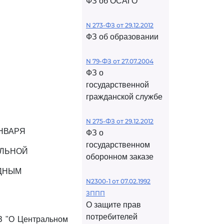
ФЗ об ОСАГО
N 273-ФЗ от 29.12.2012
ФЗ об образовании
N 79-ФЗ от 27.07.2004
ФЗ о
государственной
гражданской службе
N 275-ФЗ от 29.12.2012
НВАРЯ
ФЗ о
государственном
АЛЬНОЙ
оборонном заказе
ДНЫМ
N2300-1 от 07.02.1992
ЗППП
О защите прав
потребителей
З "О Центральном