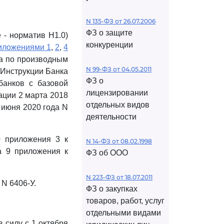
N 135-ФЗ от 26.07.2006
ФЗ о защите
 - норматив Н1.0)
конкуренции
иложениями 1
,
2
,
4
ка по производным
N 99-ФЗ от 04.05.2011
 Инструкции Банка
ФЗ о
банков с базовой
лицензировании
ации 2 марта 2018
отдельных видов
2 июня 2020 года N
деятельности
0 приложения 3 к
N 14-ФЗ от 08.02.1998
а 9 приложения к
ФЗ об ООО
N 223-ФЗ от 18.07.2011
 N 6406-У.
ФЗ о закупках
товаров, работ, услуг
отдельными видами
 силу с 1 октября