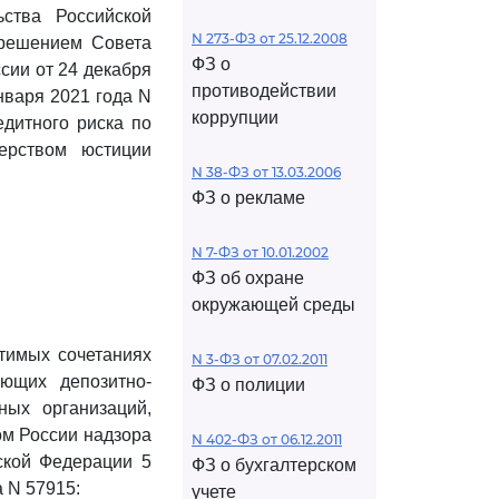
ьства Российской
N 273-ФЗ от 25.12.2008
с решением Совета
ФЗ о
сии от 24 декабря
противодействии
нваря 2021 года N
коррупции
дитного риска по
ерством юстиции
N 38-ФЗ от 13.03.2006
ФЗ о рекламе
N 7-ФЗ от 10.01.2002
ФЗ об охране
окружающей среды
тимых сочетаниях
N 3-ФЗ от 07.02.2011
яющих депозитно-
ФЗ о полиции
ных организаций,
ом России надзора
N 402-ФЗ от 06.12.2011
ской Федерации 5
ФЗ о бухгалтерском
а N 57915:
учете