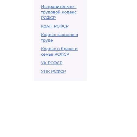
Исправительно -
трудовой кодекс
РСФСР
КоАП РСФСР
Кодекс законов о
труде
Кодекс о браке и
семье РСФСР
УК РСФСР
УПК РСФСР