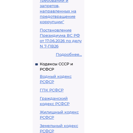
требований и
запретов,
направленных на
предотвращение
коррупции"
Постановление
Президиума ВС РФ
от 17.06.2026 по делу
N 7-ПВ26
Подробнее...
Кодексы СССР и
РСФСР
Водный кодекс
РСФСР
ГПК РСФСР
Гражданский
кодекс РСФСР
Жилищный кодекс
РСФСР
Земельный кодекс
РСФСР