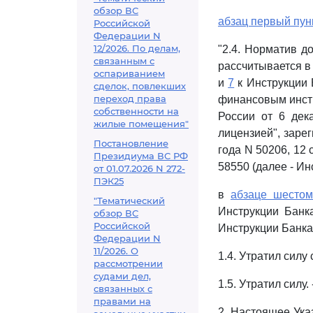
обзор ВС
абзац первый пунк
Российской
Федерации N
12/2026. По делам,
"2.4. Норматив д
связанным с
рассчитывается в
оспариванием
и
7
к Инструкции 
сделок, повлекших
переход права
финансовым инстр
собственности на
России от 6 дек
жилые помещения"
лицензией", заре
Постановление
года N 50206, 12 
Президиума ВС РФ
58550 (далее - Ин
от 01.07.2026 N 272-
ПЭК25
в
абзаце шестом
"Тематический
Инструкции Банк
обзор ВС
Российской
Инструкции Банка
Федерации N
11/2026. О
1.4. Утратил силу 
рассмотрении
судами дел,
1.5. Утратил силу
связанных с
правами на
2. Настоящее Ука