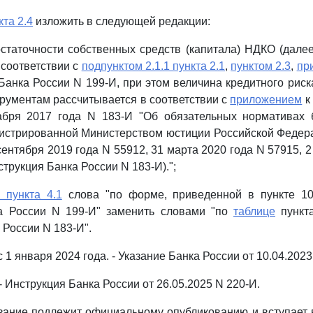
та 2.4
изложить в следующей редакции:
остаточности собственных средств (капитала) НДКО (далее
 соответствии с
подпунктом 2.1.1 пункта 2.1
,
пунктом 2.3
,
пр
Банка России N 199-И, при этом величина кредитного рис
ументам рассчитывается в соответствии с
приложением
к
абря 2017 года N 183-И "Об обязательных нормативах 
гистрированной Министерством юстиции Российской Федер
сентября 2019 года N 55912, 31 марта 2020 года N 57915, 
струкция Банка России N 183-И).";
 пункта 4.1
слова "по форме, приведенной в пункте 1
а России N 199-И" заменить словами "по
таблице
пункт
 России N 183-И".
с 1 января 2024 года. - Указание Банка России от 10.04.2023
. - Инструкция Банка России от 26.05.2025 N 220-И.
зание подлежит официальному опубликованию и вступает в