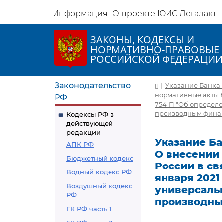
Информация
О проекте ЮИС Легалакт
ЗАКОНЫ, КОДЕКСЫ И
НОРМАТИВНО-ПРАВОВЫЕ 
РОССИЙСКОЙ ФЕДЕРАЦИ
Законодательство
|
Указание Банка Р
нормативные акты Б
РФ
754-П "Об определ
производным финанс
Кодексы РФ в
действующей
редакции
Указание Бан
АПК РФ
О внесении
Бюджетный кодекс
России в св
Водный кодекс РФ
января 2021
Воздушный кодекс
универсаль
РФ
производны
ГК РФ часть 1