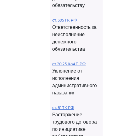
обязательству
ст. 395 ГК РФ
Ответственность за
неисполнение
денежного
обязательства
ст 20.25 КоАП РФ
Уклонение от
исполнения
административного
наказания
ст. 81 ТК РФ
Расторжение
трудового договора
по инициативе