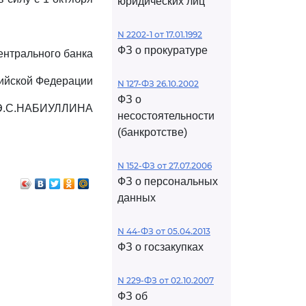
юридических лиц
N 2202-1 от 17.01.1992
ФЗ о прокуратуре
ентрального банка
ийской Федерации
N 127-ФЗ 26.10.2002
ФЗ о
Э.С.НАБИУЛЛИНА
несостоятельности
(банкротстве)
N 152-ФЗ от 27.07.2006
ФЗ о персональных
данных
N 44-ФЗ от 05.04.2013
ФЗ о госзакупках
N 229-ФЗ от 02.10.2007
ФЗ об