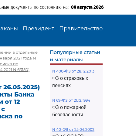
ьные документы по состоянию на:
09 августа 2026
Законы
Президент
Правительство
Популярные статьи
енений в отдельные
нваря 2021 года N
и материалы
риска по
2021 N 63150)
N 400-ФЗ от 28.12.2013
ФЗ о страховых
пенсиях
 26.05.2025)
кты Банка
 от 12
N 69-ФЗ от 21.12.1994
ФЗ о пожарной
 с
безопасности
ска по
N 40-ФЗ от 25.04.2002