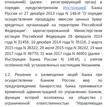
отношений) (далее - регистрирующий орган) в
порядке, предусмотренном
Инструкцией
Банка
России от 27 декабря 2013 года N 148-И "О порядке
осуществления процедуры эмиссии ценных бумаг
кредитных организаций на территории Российской
Федерации", зарегистрированной Министерством
юстиции Российской Федерации 28 февраля 2014
года N 31458, 10 декабря 2014 года N 35118, 2 марта
2015 года N 36322, 28 июля 2015 года N 38242, 19 мая
2017 года N 46770, 31 мая 2017 года N 46901 (далее -
Инструкция Банка России N 148-И), с учетом
особенностей, установленных настоящим Указанием.
1.2. Решение о размещении акций банка при
осуществлении Банком России мер по
предупреждению банкротства банка принимается
временной администрацией по управлению банком,
функции которой возложены на общество с
ограниченной ответственностью "Управляющая