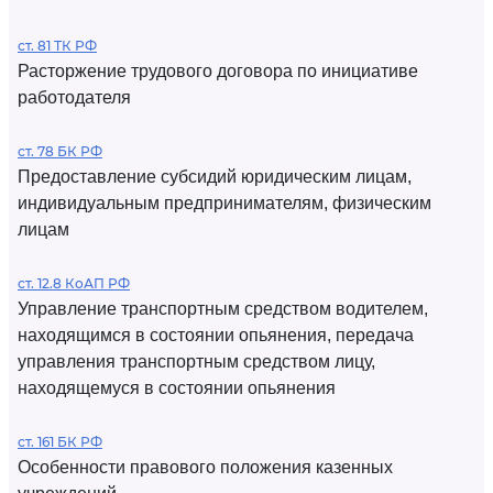
ст. 81 ТК РФ
Расторжение трудового договора по инициативе
работодателя
ст. 78 БК РФ
Предоставление субсидий юридическим лицам,
индивидуальным предпринимателям, физическим
лицам
ст. 12.8 КоАП РФ
Управление транспортным средством водителем,
находящимся в состоянии опьянения, передача
управления транспортным средством лицу,
находящемуся в состоянии опьянения
ст. 161 БК РФ
Особенности правового положения казенных