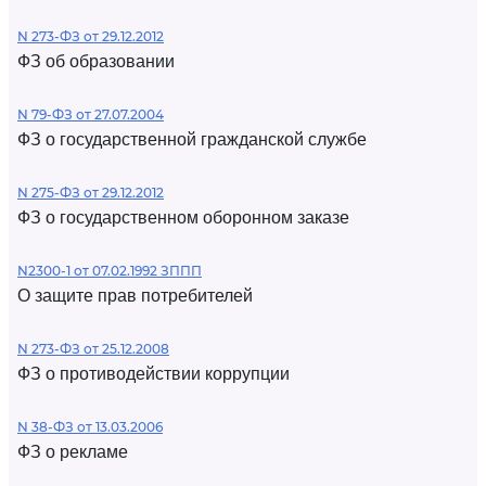
N 273-ФЗ от 29.12.2012
ФЗ об образовании
N 79-ФЗ от 27.07.2004
ФЗ о государственной гражданской службе
N 275-ФЗ от 29.12.2012
ФЗ о государственном оборонном заказе
N2300-1 от 07.02.1992 ЗППП
О защите прав потребителей
N 273-ФЗ от 25.12.2008
ФЗ о противодействии коррупции
N 38-ФЗ от 13.03.2006
ФЗ о рекламе