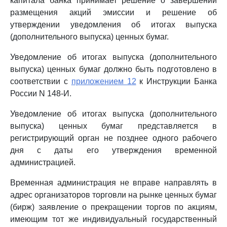
капитала банка принимает решение о завершении
размещения акций эмиссии и решение об
утверждении уведомления об итогах выпуска
(дополнительного выпуска) ценных бумаг.
Уведомление об итогах выпуска (дополнительного
выпуска) ценных бумаг должно быть подготовлено в
соответствии с
приложением 12
к Инструкции Банка
России N 148-И.
Уведомление об итогах выпуска (дополнительного
выпуска) ценных бумаг представляется в
регистрирующий орган не позднее одного рабочего
дня с даты его утверждения временной
администрацией.
Временная администрация не вправе направлять в
адрес организаторов торговли на рынке ценных бумаг
(бирж) заявление о прекращении торгов по акциям,
имеющим тот же индивидуальный государственный