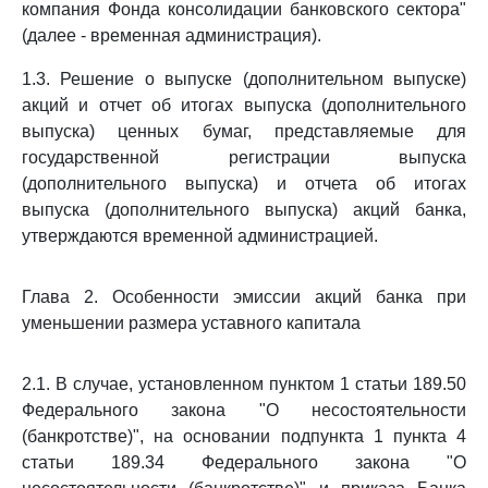
компания Фонда консолидации банковского сектора"
(далее - временная администрация).
1.3. Решение о выпуске (дополнительном выпуске)
акций и отчет об итогах выпуска (дополнительного
выпуска) ценных бумаг, представляемые для
государственной регистрации выпуска
(дополнительного выпуска) и отчета об итогах
выпуска (дополнительного выпуска) акций банка,
утверждаются временной администрацией.
Глава 2. Особенности эмиссии акций банка при
уменьшении размера уставного капитала
2.1. В случае, установленном пунктом 1 статьи 189.50
Федерального закона "О несостоятельности
(банкротстве)", на основании подпункта 1 пункта 4
статьи 189.34 Федерального закона "О