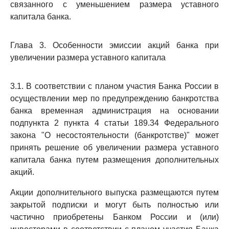
связанного с уменьшением размера уставного
капитала банка.
Глава 3. Особенности эмиссии акций банка при
увеличении размера уставного капитала
3.1. В соответствии с планом участия Банка России в
осуществлении мер по предупреждению банкротства
банка временная администрация на основании
подпункта 2 пункта 4 статьи 189.34 Федерального
закона "О несостоятельности (банкротстве)" может
принять решение об увеличении размера уставного
капитала банка путем размещения дополнительных
акций.
Акции дополнительного выпуска размещаются путем
закрытой подписки и могут быть полностью или
частично приобретены Банком России и (или)