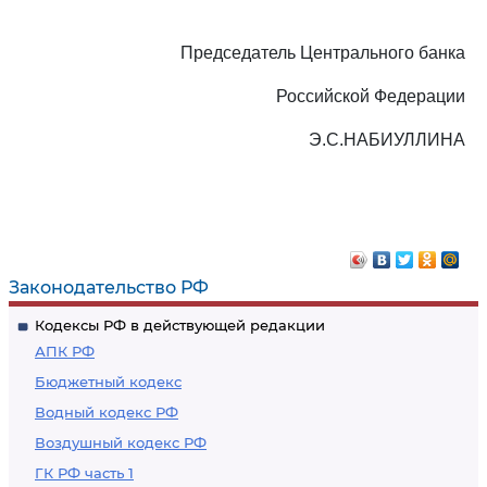
Председатель Центрального банка
Российской Федерации
Э.С.НАБИУЛЛИНА
Законодательство РФ
Кодексы РФ в действующей редакции
АПК РФ
Бюджетный кодекс
Водный кодекс РФ
Воздушный кодекс РФ
ГК РФ часть 1