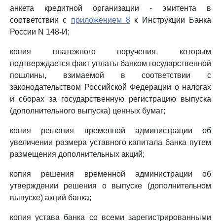
анкета кредитной организации - эмитента в
соответствии с
приложением 8
к Инструкции Банка
России N 148-И;
копия платежного поручения, которым
подтверждается факт уплаты банком государственной
пошлины, взимаемой в соответствии с
законодательством Российской Федерации о налогах
и сборах за государственную регистрацию выпуска
(дополнительного выпуска) ценных бумаг;
копия решения временной администрации об
увеличении размера уставного капитала банка путем
размещения дополнительных акций;
копия решения временной администрации об
утверждении решения о выпуске (дополнительном
выпуске) акций банка;
копия устава банка со всеми зарегистрированными