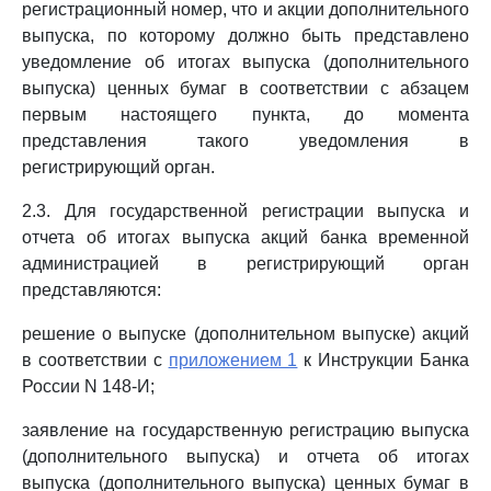
регистрационный номер, что и акции дополнительного
выпуска, по которому должно быть представлено
уведомление об итогах выпуска (дополнительного
выпуска) ценных бумаг в соответствии с абзацем
первым настоящего пункта, до момента
представления такого уведомления в
регистрирующий орган.
2.3. Для государственной регистрации выпуска и
отчета об итогах выпуска акций банка временной
администрацией в регистрирующий орган
представляются:
решение о выпуске (дополнительном выпуске) акций
в соответствии с
приложением 1
к Инструкции Банка
России N 148-И;
заявление на государственную регистрацию выпуска
(дополнительного выпуска) и отчета об итогах
выпуска (дополнительного выпуска) ценных бумаг в