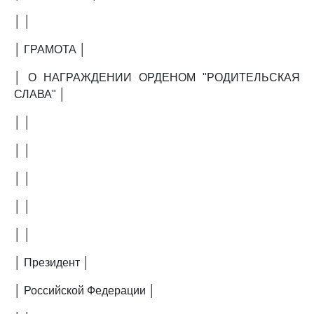
│ │
│ ГРАМОТА │
│ О НАГРАЖДЕНИИ ОРДЕНОМ "РОДИТЕЛЬСКАЯ
СЛАВА" │
│ │
│ │
│ │
│ │
│ │
│ Президент │
│ Российской Федерации │