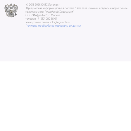
(c) 2015-2026 ЮИС Легалакт
Юридическая информационная система "Легалакт - законы, кодексы и нормативно-
правовые акты Российской Федерации"
ООО "Инфра-Бит", г. Москва.
телефон +7 (910) 050-65-67
электронная почта: info@legalacts.ru
Политика по обработке персональных данных