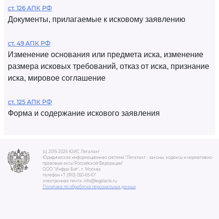
ст. 126 АПК РФ
Документы, прилагаемые к исковому заявлению
ст. 49 АПК РФ
Изменение основания или предмета иска, изменение
размера исковых требований, отказ от иска, признание
иска, мировое соглашение
ст. 125 АПК РФ
Форма и содержание искового заявления
(c) 2015-2026 ЮИС Легалакт
Юридическая информационная система "Легалакт - законы, кодексы и нормативно-
правовые акты Российской Федерации"
ООО "Инфра-Бит", г. Москва.
телефон +7 (910) 050-65-67
электронная почта: info@legalacts.ru
Политика по обработке персональных данных