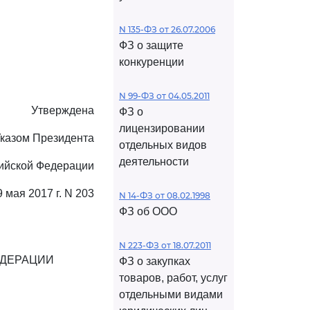
N 135-ФЗ от 26.07.2006
ФЗ о защите
конкуренции
N 99-ФЗ от 04.05.2011
Утверждена
ФЗ о
лицензировании
казом Президента
отдельных видов
деятельности
ийской Федерации
9 мая 2017 г. N 203
N 14-ФЗ от 08.02.1998
ФЗ об ООО
N 223-ФЗ от 18.07.2011
ЕДЕРАЦИИ
ФЗ о закупках
товаров, работ, услуг
отдельными видами