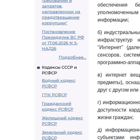
требований и
обеспечения б
запретов,
направленных на
уполномоченным 
предотвращение
информации;
коррупции"
Постановление
б) индустриальн
Президиума ВС РФ
инфраструктур 
от 17.06.2026 N 5-
"Интернет" (дал
НАД26
сенсоров, систе
Подробнее...
программно-аппар
Кодексы СССР и
РСФСР
в) интернет ве
Водный кодекс
предметы), осна
РСФСР
друг с другом или
ГПК РСФСР
г) информационно
Гражданский
кодекс РСФСР
доступности кар
жизни граждан;
Жилищный кодекс
РСФСР
д) информационн
Земельный кодекс
субъектами инф
РСФСР