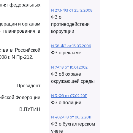
вания федеральных
N 273-ФЗ от 25.12.2008
ФЗ о
дерации и органам
противодействии
о планирования в
коррупции
N 38-ФЗ от 13.03.2006
тва в Российской
ФЗ о рекламе
8 г. N Пр-212.
N 7-ФЗ от 10.01.2002
ФЗ об охране
окружающей среды
Президент
N 3-ФЗ от 07.02.2011
ийской Федерации
ФЗ о полиции
В.ПУТИН
N 402-ФЗ от 06.12.2011
ФЗ о бухгалтерском
учете