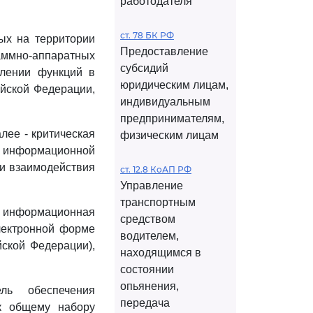
работодателя
ст. 78 БК РФ
ных на территории
Предоставление
аммно-аппаратных
субсидий
влении функций в
юридическим лицам,
ийской Федерации,
индивидуальным
предпринимателям,
лее - критическая
физическим лицам
й информационной
ии взаимодействия
ст. 12.8 КоАП РФ
Управление
транспортным
я информационная
средством
лектронной форме
водителем,
йской Федерации),
находящимся в
состоянии
опьянения,
ль обеспечения
передача
 к общему набору