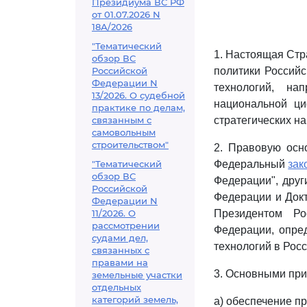
Президиума ВС РФ
от 01.07.2026 N
18А/2026
"Тематический
1. Настоящая Стр
обзор ВС
Российской
политики Россий
Федерации N
технологий, на
13/2026. О судебной
национальной ци
практике по делам,
связанным с
стратегических н
самовольным
строительством"
2. Правовую осн
"Тематический
Федеральный
зак
обзор ВС
Федерации", друг
Российской
Федерации и Док
Федерации N
11/2026. О
Президентом Ро
рассмотрении
Федерации, опре
судами дел,
технологий в Рос
связанных с
правами на
3. Основными при
земельные участки
отдельных
категорий земель,
а) обеспечение п