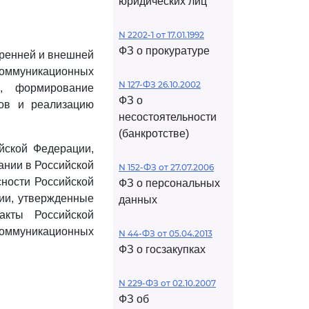
юридических лиц
N 2202-1 от 17.01.1992
ФЗ о прокуратуре
тренней и внешней
коммуникационных
N 127-ФЗ 26.10.2002
а, формирование
ФЗ о
сов и реализацию
несостоятельности
(банкротстве)
йской Федерации,
ании в Российской
N 152-ФЗ от 27.07.2006
сности Российской
ФЗ о персональных
ии, утвержденные
данных
акты Российской
коммуникационных
N 44-ФЗ от 05.04.2013
ФЗ о госзакупках
N 229-ФЗ от 02.10.2007
ФЗ об