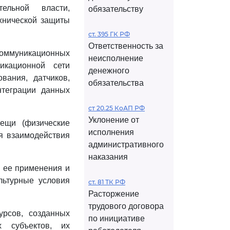
ельной власти,
обязательству
хнической защиты
ст. 395 ГК РФ
Ответственность за
коммуникационных
неисполнение
икационной сети
денежного
вания, датчиков,
обязательства
нтеграции данных
ст 20.25 КоАП РФ
Уклонение от
ещи (физические
исполнения
я взаимодействия
административного
наказания
ь ее применения и
льтурные условия
ст. 81 ТК РФ
Расторжение
трудового договора
урсов, созданных
по инициативе
х субъектов, их