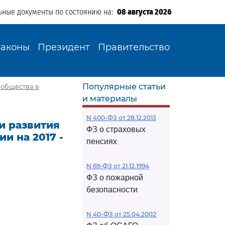
ьные документы по состоянию на:
08 августа 2026
Законы
Президент
Правительство
Популярные статьи
 общества в
и материалы
N 400-ФЗ от 28.12.2013
ии развития
ФЗ о страховых
и на 2017 -
пенсиях
N 69-ФЗ от 21.12.1994
ФЗ о пожарной
безопасности
N 40-ФЗ от 25.04.2002