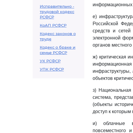
информационных 
Исправительно -
трудовой кодекс
е) инфраструктур
РСФСР
Российской Феде
КоАП РСФСР
средств и сетей
Кодекс законов о
электронной форм
труде
органов местного
Кодекс о браке и
семье РСФСР
ж) критическая и
УК РСФСР
информационная 
УПК РСФСР
инфраструктуры, 
объектов критиче
з) Национальная
система, предст
(объекты историч
доступ к которым 
и) облачные в
повсеместного и