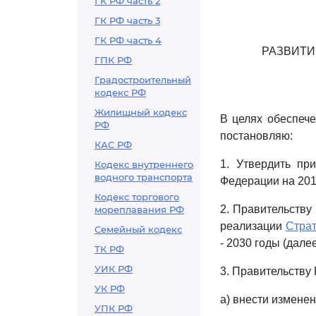
ГК РФ часть 2
ГК РФ часть 3
ГК РФ часть 4
РАЗВИТИ
ГПК РФ
Градостроительный
кодекс РФ
Жилищный кодекс
В целях обеспеч
РФ
постановляю:
КАС РФ
1. Утвердить п
Кодекс внутреннего
водного транспорта
Федерации на 2017
Кодекс торгового
2. Правительству
мореплавания РФ
реализации
Страт
Семейный кодекс
- 2030 годы (дале
ТК РФ
УИК РФ
3. Правительству
УК РФ
а) внести измене
УПК РФ