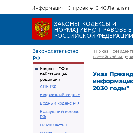
Информация
О проекте ЮИС Легалакт
ЗАКОНЫ, КОДЕКСЫ И
НОРМАТИВНО-ПРАВОВЫЕ 
РОССИЙСКОЙ ФЕДЕРАЦИ
Законодательство
|
Указ Президента
Российской Федерац
РФ
Кодексы РФ в
Указ Презид
действующей
редакции
информацио
АПК РФ
2030 годы"
Бюджетный кодекс
Водный кодекс РФ
Воздушный кодекс
РФ
ГК РФ часть 1