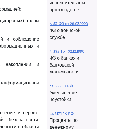
исполнительном
ормацией;
производстве
 цифровых) форм
N 53-ФЗ от 28.03.1998
ФЗ о воинской
службе
тей и соблюдение
нформационных и
N 395-1 от 02.12.1990
ФЗ о банках и
, накоплении и
банковской
деятельности
в информационной
ст. 333 ГК РФ
Уменьшение
неустойки
ечение и сервис,
ст. 317.1 ГК РФ
й безопасности,
Проценты по
ченным в области
денежному