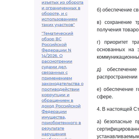
изъятых из оборота
и ограниченных в
б) обеспечение с
обороте, и с
использованием
в) сохранение 
таких участков"
получения товаров
"Тематический
обзор ВС
г) приоритет тр
Российской
основанных на 
Федерации N
14/2026. О
коммуникационных
рассмотрении
судами дел,
д) обеспечени
связанных с
распространении 
применением
законодательства о
противодействии
е) обеспечение 
коррупции и
сфере.
обращением в
доход Российской
4. В настоящей С
Федерации
имущества,
а) безопасные п
приобретенного в
результате
сертифицирован
нарушения
устанавливаемым