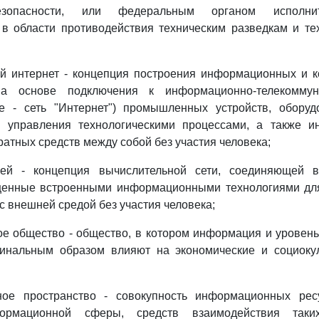
езопасности, или федеральным органом исполнит
в области противодействия техническим разведкам и те
ый интернет - концепция построения информационных и 
на основе подключения к информационно-телекоммун
ее - сеть "Интернет") промышленных устройств, оборудо
м управления технологическими процессами, а также и
атных средств между собой без участия человека;
щей - концепция вычислительной сети, соединяющей в
щенные встроенными информационными технологиями дл
 с внешней средой без участия человека;
е общество - общество, в котором информация и уровен
динальным образом влияют на экономические и социоку
ое пространство - совокупность информационных рес
ормационной сферы, средств взаимодействия таки