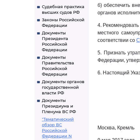
б) обеспечить вн
Судебная практика
высших судов РФ
органов исполнит
Законы Российской
4. Рекомендовать
Федерации
местного самоуп
Документы
Президента
соответствии со
С
Российской
Федерации
5. Признать утр
Документы
Федерации, утвер
Правительства
Российской
6. Настоящий Указ
Федерации
Документы органов
государственной
власти РФ
Документы
Президиума и
Пленума ВС РФ
"Тематический
обзор ВС
Москва, Кремль
Российской
Федерации N