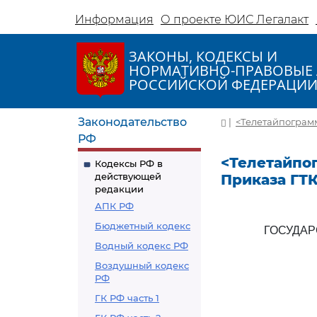
Информация
О проекте ЮИС Легалакт
ЗАКОНЫ, КОДЕКСЫ И
НОРМАТИВНО-ПРАВОВЫЕ 
РОССИЙСКОЙ ФЕДЕРАЦИ
Законодательство
|
<Телетайпограмма
РФ
<Телетайпог
Кодексы РФ в
действующей
Приказа ГТК 
редакции
АПК РФ
Бюджетный кодекс
ГОСУДА
Водный кодекс РФ
Воздушный кодекс
РФ
ГК РФ часть 1