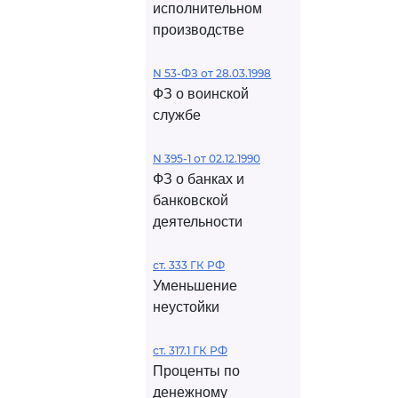
исполнительном
производстве
N 53-ФЗ от 28.03.1998
ФЗ о воинской
службе
N 395-1 от 02.12.1990
ФЗ о банках и
банковской
деятельности
ст. 333 ГК РФ
Уменьшение
неустойки
ст. 317.1 ГК РФ
Проценты по
денежному