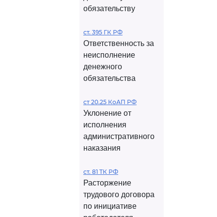
обязательству
ст. 395 ГК РФ
Ответственность за
неисполнение
денежного
обязательства
ст 20.25 КоАП РФ
Уклонение от
исполнения
административного
наказания
ст. 81 ТК РФ
Расторжение
трудового договора
по инициативе