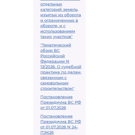
отдельных
категорий земель,
изъятых из оборота
и ограниченных в
обороте, и с
использованием
таких участков"
"Тематический
обзор ВС
Российской
Федерации N
13/2026. О судебной
практике по делам,
связанным с
самовольным
строительством"
Постановление
Президиума ВС РФ
от 01.07.2026
Постановление
Президиума ВС РФ
от 01.07.2026 N 24-
ПЭК26