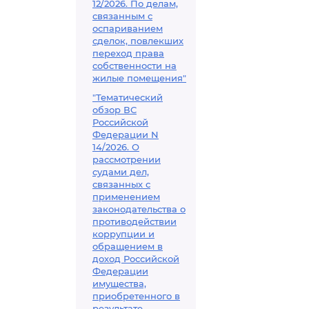
12/2026. По делам,
связанным с
оспариванием
сделок, повлекших
переход права
собственности на
жилые помещения"
"Тематический
обзор ВС
Российской
Федерации N
14/2026. О
рассмотрении
судами дел,
связанных с
применением
законодательства о
противодействии
коррупции и
обращением в
доход Российской
Федерации
имущества,
приобретенного в
результате