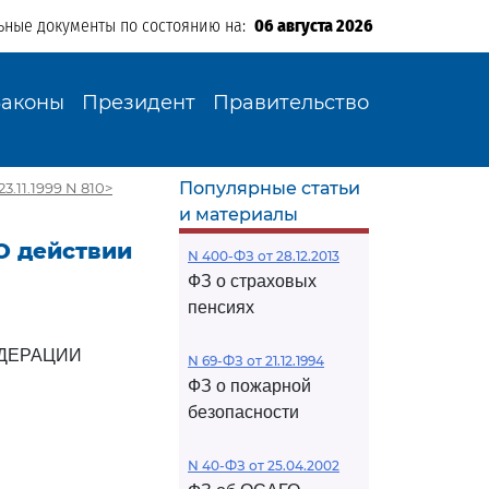
ьные документы по состоянию на:
06 августа 2026
Законы
Президент
Правительство
Популярные статьи
.11.1999 N 810>
и материалы
<О действии
N 400-ФЗ от 28.12.2013
ФЗ о страховых
пенсиях
ДЕРАЦИИ
N 69-ФЗ от 21.12.1994
ФЗ о пожарной
безопасности
N 40-ФЗ от 25.04.2002