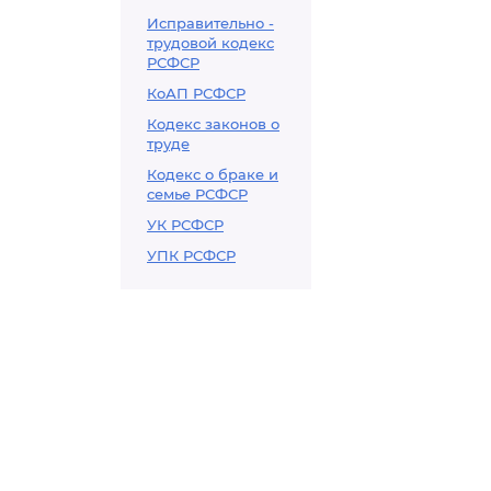
Исправительно -
трудовой кодекс
РСФСР
КоАП РСФСР
Кодекс законов о
труде
Кодекс о браке и
семье РСФСР
УК РСФСР
УПК РСФСР