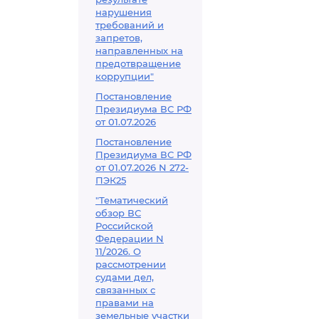
нарушения
требований и
запретов,
направленных на
предотвращение
коррупции"
Постановление
Президиума ВС РФ
от 01.07.2026
Постановление
Президиума ВС РФ
от 01.07.2026 N 272-
ПЭК25
"Тематический
обзор ВС
Российской
Федерации N
11/2026. О
рассмотрении
судами дел,
связанных с
правами на
земельные участки