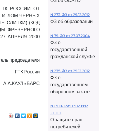
ФЗ об ОСАГО
ГТК РОССИИ ОТ
N 273-ФЗ от 29.12.2012
Ы И ЛОМ ЧЕРНЫХ
ФЗ об образовании
Е СЛИТКИ) (КОД
ОДЫ ФРЕЗЕРНОГО
N 79-ФЗ от 27.07.2004
 27 АПРЕЛЯ 2000
ФЗ о
государственной
гражданской службе
тель председателя
N 275-ФЗ от 29.12.2012
ГТК России
ФЗ о
А.А.КАУЛЬБАРС
государственном
оборонном заказе
N2300-1 от 07.02.1992
ЗППП
О защите прав
потребителей