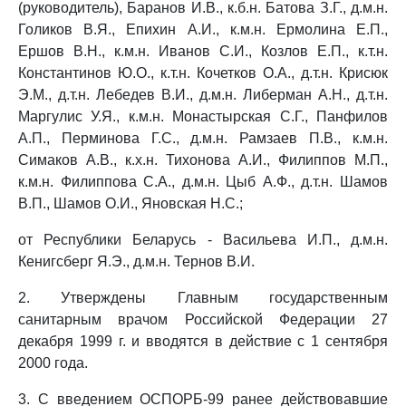
(руководитель), Баранов И.В., к.б.н. Батова З.Г., д.м.н.
Голиков В.Я., Епихин А.И., к.м.н. Ермолина Е.П.,
Ершов В.Н., к.м.н. Иванов С.И., Козлов Е.П., к.т.н.
Константинов Ю.О., к.т.н. Кочетков О.А., д.т.н. Крисюк
Э.М., д.т.н. Лебедев В.И., д.м.н. Либерман А.Н., д.т.н.
Маргулис У.Я., к.м.н. Монастырская С.Г., Панфилов
А.П., Перминова Г.С., д.м.н. Рамзаев П.В., к.м.н.
Симаков А.В., к.х.н. Тихонова А.И., Филиппов М.П.,
к.м.н. Филиппова С.А., д.м.н. Цыб А.Ф., д.т.н. Шамов
В.П., Шамов О.И., Яновская Н.С.;
от Республики Беларусь - Васильева И.П., д.м.н.
Кенигсберг Я.Э., д.м.н. Тернов В.И.
2. Утверждены Главным государственным
санитарным врачом Российской Федерации 27
декабря 1999 г. и вводятся в действие с 1 сентября
2000 года.
3. С введением ОСПОРБ-99 ранее действовавшие