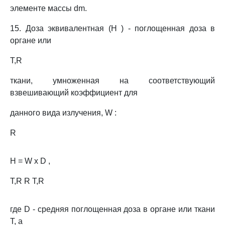
элементе массы dm.
15. Доза эквивалентная (H ) - поглощенная доза в
органе или
T,R
ткани, умноженная на соответствующий
взвешивающий коэффициент для
данного вида излучения, W :
R
H = W x D ,
T,R R T,R
где D - средняя поглощенная доза в органе или ткани
T, а