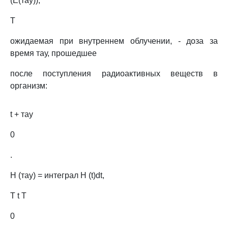
(E(тау)),
T
ожидаемая при внутреннем облучении, - доза за
время тау, прошедшее
после поступления радиоактивных веществ в
организм:
t + тау
0
.
H (тау) = интеграл H (t)dt,
T t T
0