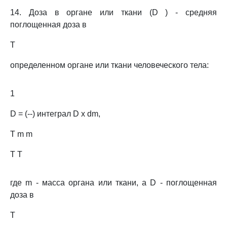
14. Доза в органе или ткани (D ) - средняя
поглощенная доза в
T
определенном органе или ткани человеческого тела:
1
D = (--) интеграл D x dm,
T m m
T T
где m - масса органа или ткани, а D - поглощенная
доза в
T