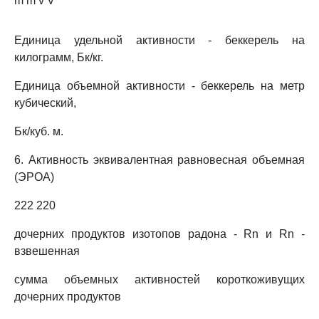
m m v V
Единица удельной активности - беккерель на
килограмм, Бк/кг.
Единица объемной активности - беккерель на метр
кубический,
Бк/куб. м.
6. Активность эквивалентная равновесная объемная
(ЭРОА)
222 220
дочерних продуктов изотопов радона - Rn и Rn -
взвешенная
сумма объемных активностей короткоживущих
дочерних продуктов