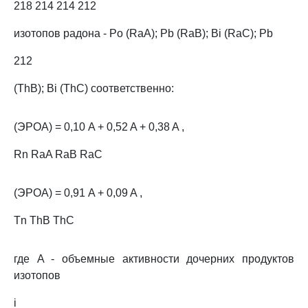
218 214 214 212
изотопов радона - Po (RaA); Pb (RaB); Bi (RaC); Pb
212
(ThB); Bi (ThC) соответственно:
(ЭРОА) = 0,10 A + 0,52 A + 0,38 A ,
Rn RaA RaB RaC
(ЭРОА) = 0,91 A + 0,09 A ,
Tn ThB ThC
где A - объемные активности дочерних продуктов
изотопов
i