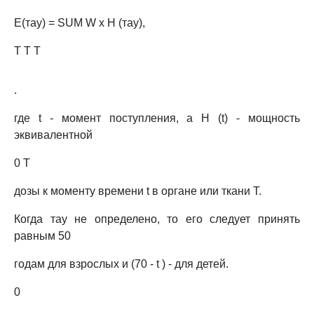
E(тау) = SUM W x H (тау),
T T T
.
где t - момент поступления, а H (t) - мощность
эквивалентной
0 T
дозы к моменту времени t в органе или ткани T.
Когда тау не определено, то его следует принять
равным 50
годам для взрослых и (70 - t ) - для детей.
0