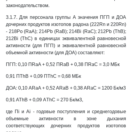
законодательством.
3.1.7. Для персонала группы А значения ПГП и ДОА
дочерних продуктов изотопов радона (222Rn и 220Rn)
- 218Po (RaA); 214Pb (RaB); 214Bi (RaC); 212Pb (ThB);
212Bi (ThC) в единицах эквивалентной равновесной
активности (для ПГП) и эквивалентной равновесной
объемной активности (для ДОА) составляют:
ПГП: 0,10 ПRaA + 0,52 ПRaB + 0,38 ПRaC = 3,0 МБк
0,91 ПThB + 0,09 ПThC = 0,68 МБк
ДОА: 0,10 ARaA + 0,52 ARaB + 0,38 ARaC = 1200 Бк/м3
0,91 AThB + 0,09 АThC = 270 Бк/м3,
где Пi и Ai - годовые поступления и среднегодовые
объемные активности в зоне дыхания
соответствующих дочерних продуктов изотопов