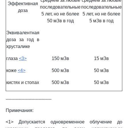
среднем за любые
среднем за любые
Эффективная
последовательные
последовательные
доза
5 лет, но не более
5 лет, но не более
50 мЗв в год
5 мЗв в год
Эквивалентная
доза за год в
хрусталике
глаза
<3>
150 мЗв
15 мЗв
коже
<4>
500 мЗв
50 мЗв
кистях и стопах
500 мЗв
50 мЗв
--------------------------------
Примечания:
<1> Допускается одновременное облучение до