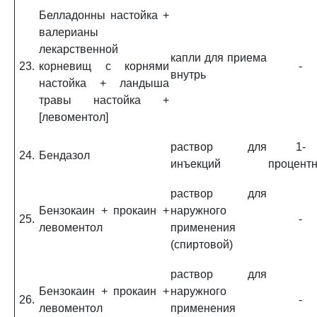
Белладонны настойка +
валерианы
лекарственной
капли для приема
23.
корневищ с корнями
-
внутрь
настойка + ландыша
травы настойка +
[левоментол]
раствор для
1-
24.
Бендазол
инъекций
процент
раствор для
Бензокаин + прокаин +
наружного
25.
-
левоментол
применения
(спиртовой)
раствор для
Бензокаин + прокаин +
наружного
26.
-
левоментол
применения