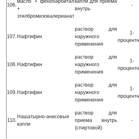
масло + фенобарбитал
капли для приема
106.
-
+
внутрь
этилбромизовалерианат
раствор для
1-
107.
Нафтифин
наружного
процент
применения
раствор для
1-
108.
Нафтифин
наружного
процент
применения
раствор для
1-
109.
Нафтифин
наружного
процент
применения
раствор для
Нашатырно-анисовые
110.
приема внутрь
-
капли
(спиртовой)