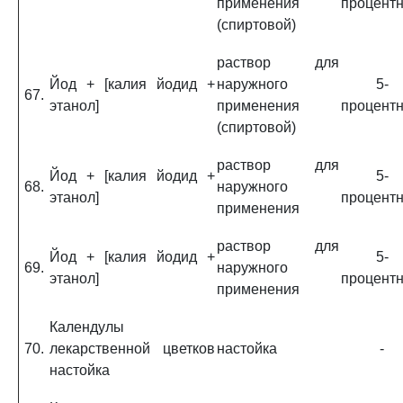
применения
процент
(спиртовой)
раствор для
Йод + [калия йодид +
наружного
5-
67.
этанол]
применения
процент
(спиртовой)
раствор для
Йод + [калия йодид +
5-
68.
наружного
этанол]
процент
применения
раствор для
Йод + [калия йодид +
5-
69.
наружного
этанол]
процент
применения
Календулы
70.
лекарственной цветков
настойка
-
настойка