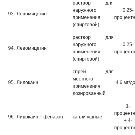
раствор для
наружного
0,25-
93.
Левомицетин
применения
процент
(спиртовой)
раствор для
наружного
0,25-
94.
Левомицетин
применения
процент
(спиртовой)
спрей для
местного
95.
Лидокаин
4,6 мг/д
применения
дозированный
1-
процент
96.
Лидокаин + феназон
капли ушные
+ 4-
процент