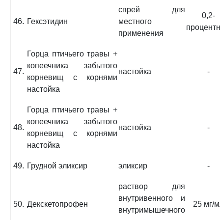
спрей для
0,2-
46.
Гексэтидин
местного
процент
применения
Горца птичьего травы +
копеечника забытого
47.
настойка
-
корневищ с корнями
настойка
Горца птичьего травы +
копеечника забытого
48.
настойка
-
корневищ с корнями
настойка
49.
Грудной эликсир
эликсир
-
раствор для
внутривенного и
50.
Декскетопрофен
25 мг/
внутримышечного