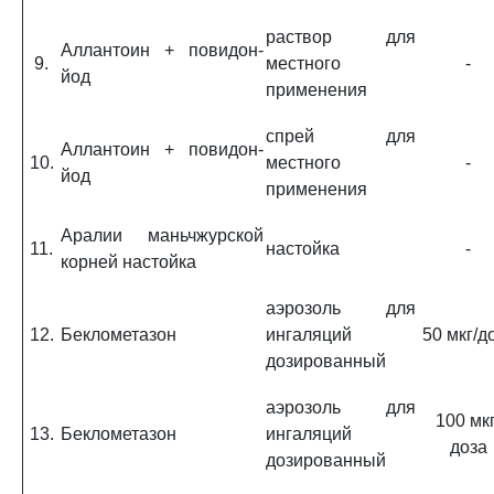
раствор для
Аллантоин + повидон-
9.
местного
-
йод
применения
спрей для
Аллантоин + повидон-
10.
местного
-
йод
применения
Аралии маньчжурской
11.
настойка
-
корней настойка
аэрозоль для
12.
Беклометазон
ингаляций
50 мкг/д
дозированный
аэрозоль для
100 мкг
13.
Беклометазон
ингаляций
доза
дозированный