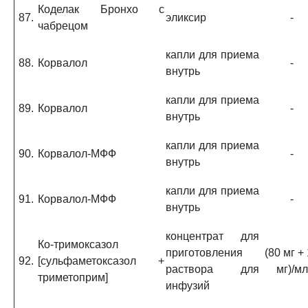
Коделак Бронхо с
87.
эликсир
-
чабрецом
капли для приема
88.
Корвалол
-
внутрь
капли для приема
89.
Корвалол
-
внутрь
капли для приема
90.
Корвалол-МФФ
-
внутрь
капли для приема
91.
Корвалол-МФФ
-
внутрь
концентрат для
Ко-тримоксазол
приготовления
(80 мг +
92.
[сульфаметоксазол +
раствора для
мг)/мл
триметоприм]
инфузий