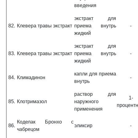
введения
экстракт для
82.
Клевера травы экстракт
приема внутрь
-
жидкий
экстракт для
83.
Клевера травы экстракт
приема внутрь
-
жидкий
капли для приема
84.
Климадинон
-
внутрь
раствор для
1-
85.
Клотримазол
наружного
процент
применения
Коделак Бронхо с
86.
эликсир
-
чабрецом