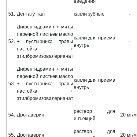
введения
51.
Дентагуттал
капли зубные
-
Дифенгидрамин + мяты
перечной листьев масло
капли для приема
52.
+ пустырника травы
-
внутрь
настойка +
этилбромизовалерианат
Дифенгидрамин + мяты
перечной листьев масло
капли для приема
53.
+ пустырника травы
-
внутрь
настойка +
этилбромизовалерианат
раствор для
54.
Дротаверин
20 мг/
инъекций
раствор для
55.
Дротаверин
20 мг/