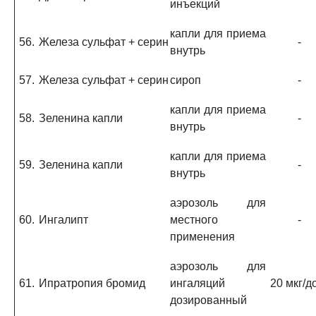
инъекций
капли для приема
56.
Железа сульфат + серин
-
внутрь
57.
Железа сульфат + серин
сироп
-
капли для приема
58.
Зеленина капли
-
внутрь
капли для приема
59.
Зеленина капли
-
внутрь
аэрозоль для
60.
Ингалипт
местного
-
применения
аэрозоль для
61.
Ипратропия бромид
ингаляций
20 мкг/д
дозированный