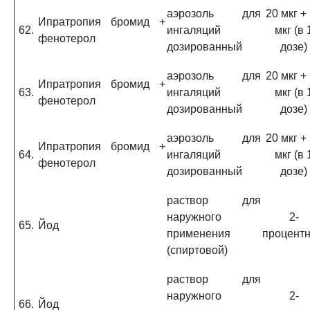
аэрозоль для
20 мкг +
Ипратропия бромид +
62.
ингаляций
мкг (в 
фенотерол
дозированный
дозе)
аэрозоль для
20 мкг +
Ипратропия бромид +
63.
ингаляций
мкг (в 
фенотерол
дозированный
дозе)
аэрозоль для
20 мкг +
Ипратропия бромид +
64.
ингаляций
мкг (в 
фенотерол
дозированный
дозе)
раствор для
наружного
2-
65.
Йод
применения
процент
(спиртовой)
раствор для
наружного
2-
66.
Йод