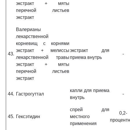
экстракт + мяты
перечной листьев
экстракт
Валерианы
лекарственной
корневищ с корнями
экстракт + мелиссы
экстракт для
43.
-
лекарственной травы
приема внутрь
экстракт + мяты
перечной листьев
экстракт
капли для приема
44.
Гастрогуттал
-
внутрь
спрей для
0,2-
45.
Гексэтидин
местного
процент
применения