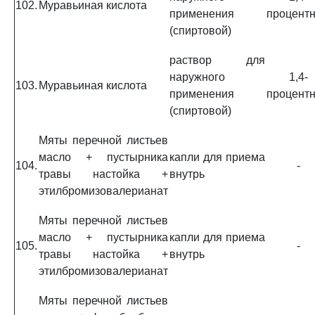
102.
Муравьиная кислота
применения
процент
(спиртовой)
раствор для
наружного
1,4-
103.
Муравьиная кислота
применения
процент
(спиртовой)
Мяты перечной листьев
масло + пустырника
капли для приема
104.
-
травы настойка +
внутрь
этилбромизовалерианат
Мяты перечной листьев
масло + пустырника
капли для приема
105.
-
травы настойка +
внутрь
этилбромизовалерианат
Мяты перечной листьев