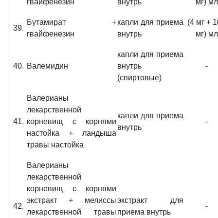
гвайфенезин
внутрь
мг) мл
Бутамират +
капли для приема
(4 мг + 
39.
гвайфенезин
внутрь
мг) мл
капли для приема
40.
Валемидин
внутрь
-
(спиртовые)
Валерианы
лекарственной
капли для приема
41.
корневищ с корнями
-
внутрь
настойка + ландыша
травы настойка
Валерианы
лекарственной
корневищ с корнями
экстракт + мелиссы
экстракт для
42.
-
лекарственной травы
приема внутрь