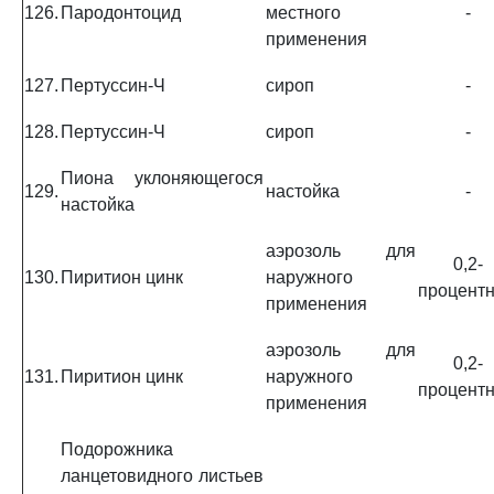
126.
Пародонтоцид
местного
-
применения
127.
Пертуссин-Ч
сироп
-
128.
Пертуссин-Ч
сироп
-
Пиона уклоняющегося
129.
настойка
-
настойка
аэрозоль для
0,2-
130.
Пиритион цинк
наружного
процент
применения
аэрозоль для
0,2-
131.
Пиритион цинк
наружного
процент
применения
Подорожника
ланцетовидного листьев